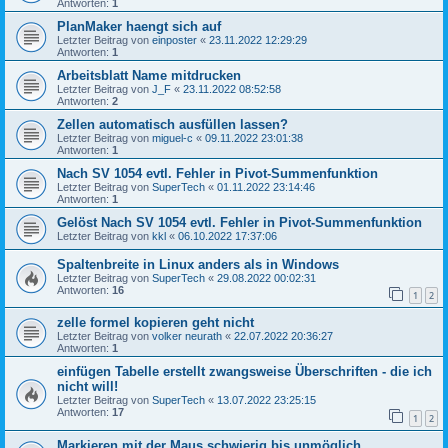
Antworten:
1
PlanMaker haengt sich auf
Letzter Beitrag von
einposter
«
23.11.2022 12:29:29
Antworten:
1
Arbeitsblatt Name mitdrucken
Letzter Beitrag von
J_F
«
23.11.2022 08:52:58
Antworten:
2
Zellen automatisch ausfüllen lassen?
Letzter Beitrag von
miguel-c
«
09.11.2022 23:01:38
Antworten:
1
Nach SV 1054 evtl. Fehler in Pivot-Summenfunktion
Letzter Beitrag von
SuperTech
«
01.11.2022 23:14:46
Antworten:
1
Gelöst Nach SV 1054 evtl. Fehler in Pivot-Summenfunktion
Letzter Beitrag von
kkl
«
06.10.2022 17:37:06
Spaltenbreite in Linux anders als in Windows
Letzter Beitrag von
SuperTech
«
29.08.2022 00:02:31
Antworten:
16
1
2
zelle formel kopieren geht nicht
Letzter Beitrag von
volker neurath
«
22.07.2022 20:36:27
Antworten:
1
einfügen Tabelle erstellt zwangsweise Überschriften - die ich
nicht will!
Letzter Beitrag von
SuperTech
«
13.07.2022 23:25:15
Antworten:
17
1
2
Markieren mit der Maus schwierig bis unmöglich