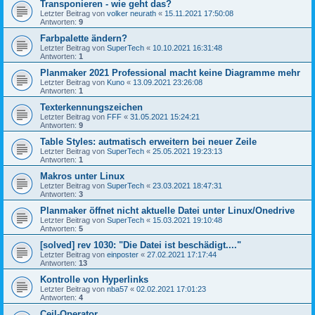
Transponieren - wie geht das?
Letzter Beitrag von
volker neurath
«
15.11.2021 17:50:08
Antworten:
9
Farbpalette ändern?
Letzter Beitrag von
SuperTech
«
10.10.2021 16:31:48
Antworten:
1
Planmaker 2021 Professional macht keine Diagramme mehr
Letzter Beitrag von
Kuno
«
13.09.2021 23:26:08
Antworten:
1
Texterkennungszeichen
Letzter Beitrag von
FFF
«
31.05.2021 15:24:21
Antworten:
9
Table Styles: autmatisch erweitern bei neuer Zeile
Letzter Beitrag von
SuperTech
«
25.05.2021 19:23:13
Antworten:
1
Makros unter Linux
Letzter Beitrag von
SuperTech
«
23.03.2021 18:47:31
Antworten:
3
Planmaker öffnet nicht aktuelle Datei unter Linux/Onedrive
Letzter Beitrag von
SuperTech
«
15.03.2021 19:10:48
Antworten:
5
[solved] rev 1030: "Die Datei ist beschädigt...."
Letzter Beitrag von
einposter
«
27.02.2021 17:17:44
Antworten:
13
Kontrolle von Hyperlinks
Letzter Beitrag von
nba57
«
02.02.2021 17:01:23
Antworten:
4
Ceil-Operator