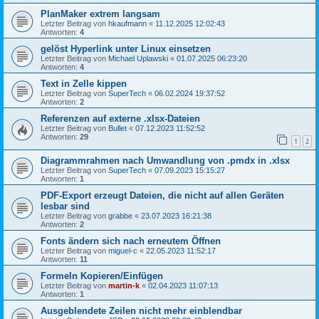
PlanMaker extrem langsam
Letzter Beitrag von
hkaufmann
«
11.12.2025 12:02:43
Antworten:
4
gelöst Hyperlink unter Linux einsetzen
Letzter Beitrag von
Michael Uplawski
«
01.07.2025 06:23:20
Antworten:
4
Text in Zelle kippen
Letzter Beitrag von
SuperTech
«
06.02.2024 19:37:52
Antworten:
2
Referenzen auf externe .xlsx-Dateien
Letzter Beitrag von
Bullet
«
07.12.2023 11:52:52
Antworten:
29
1
2
Diagrammrahmen nach Umwandlung von .pmdx in .xlsx
Letzter Beitrag von
SuperTech
«
07.09.2023 15:15:27
Antworten:
1
PDF-Export erzeugt Dateien, die nicht auf allen Geräten
lesbar sind
Letzter Beitrag von
grabbe
«
23.07.2023 16:21:38
Antworten:
2
Fonts ändern sich nach erneutem Öffnen
Letzter Beitrag von
miguel-c
«
22.05.2023 11:52:17
Antworten:
11
Formeln Kopieren/Einfügen
Letzter Beitrag von
martin-k
«
02.04.2023 11:07:13
Antworten:
1
Ausgeblendete Zeilen nicht mehr einblendbar