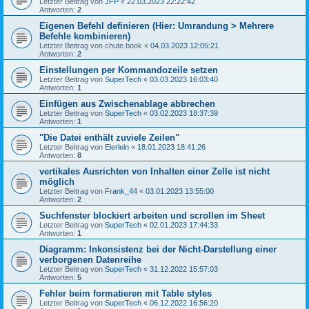
Letzter Beitrag von
JFP
«
22.03.2023 22:22:42
Antworten:
2
Eigenen Befehl definieren (Hier: Umrandung > Mehrere
Befehle kombinieren)
Letzter Beitrag von
chute book
«
04.03.2023 12:05:21
Antworten:
2
Einstellungen per Kommandozeile setzen
Letzter Beitrag von
SuperTech
«
03.03.2023 16:03:40
Antworten:
1
Einfügen aus Zwischenablage abbrechen
Letzter Beitrag von
SuperTech
«
03.02.2023 18:37:39
Antworten:
1
"Die Datei enthält zuviele Zeilen"
Letzter Beitrag von
Eierlein
«
18.01.2023 18:41:26
Antworten:
8
vertikales Ausrichten von Inhalten einer Zelle ist nicht
möglich
Letzter Beitrag von
Frank_44
«
03.01.2023 13:55:00
Antworten:
2
Suchfenster blockiert arbeiten und scrollen im Sheet
Letzter Beitrag von
SuperTech
«
02.01.2023 17:44:33
Antworten:
1
Diagramm: Inkonsistenz bei der Nicht-Darstellung einer
verborgenen Datenreihe
Letzter Beitrag von
SuperTech
«
31.12.2022 15:57:03
Antworten:
5
Fehler beim formatieren mit Table styles
Letzter Beitrag von
SuperTech
«
06.12.2022 16:56:20