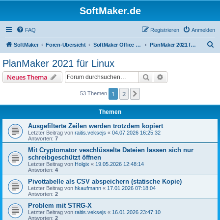
SoftMaker.de
FAQ
Registrieren
Anmelden
S
SoftMaker
Foren-Übersicht
SoftMaker Office 2021 für Linux
PlanMaker 2021 für Linux
u
PlanMaker 2021 für Linux
c
Suche
Erweiterte Suche
Neues Thema
h
e
1
2
Nächste
53 Themen
Themen
Ausgefilterte Zeilen werden trotzdem kopiert
Letzter Beitrag von
raitis.veksejs
«
04.07.2026 16:25:32
Antworten:
7
Mit Cryptomator veschlüsselte Dateien lassen sich nur
schreibgeschützt öffnen
Letzter Beitrag von
Holgix
«
19.05.2026 12:48:14
Antworten:
4
Pivottabelle als CSV abspeichern (statische Kopie)
Letzter Beitrag von
hkaufmann
«
17.01.2026 07:18:04
Antworten:
2
Problem mit STRG-X
Letzter Beitrag von
raitis.veksejs
«
16.01.2026 23:47:10
Antworten:
2