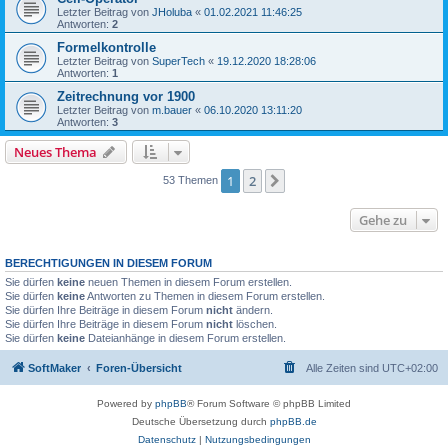
Letzter Beitrag von
JHoluba
«
01.02.2021 11:46:25
Antworten:
2
Formelkontrolle
Letzter Beitrag von
SuperTech
«
19.12.2020 18:28:06
Antworten:
1
Zeitrechnung vor 1900
Letzter Beitrag von
m.bauer
«
06.10.2020 13:11:20
Antworten:
3
Neues Thema
1
2
Nächste
53 Themen
Gehe zu
BERECHTIGUNGEN IN DIESEM FORUM
Sie dürfen
keine
neuen Themen in diesem Forum erstellen.
Sie dürfen
keine
Antworten zu Themen in diesem Forum erstellen.
Sie dürfen Ihre Beiträge in diesem Forum
nicht
ändern.
Sie dürfen Ihre Beiträge in diesem Forum
nicht
löschen.
Sie dürfen
keine
Dateianhänge in diesem Forum erstellen.
SoftMaker
Foren-Übersicht
Alle Zeiten sind
UTC+02:00
Powered by
phpBB
® Forum Software © phpBB Limited
Deutsche Übersetzung durch
phpBB.de
Datenschutz
|
Nutzungsbedingungen