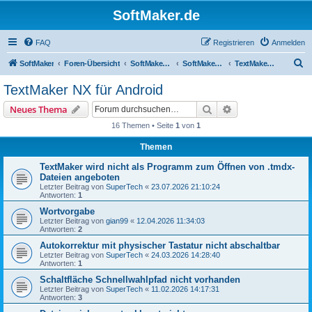
SoftMaker.de
FAQ
Registrieren
Anmelden
S
SoftMaker
Foren-Übersicht
SoftMaker Office NX
SoftMaker Office NX für Android
TextMaker NX für Android
u
TextMaker NX für Android
c
Suche
Erweiterte Suche
Neues Thema
h
16 Themen • Seite
1
von
1
e
Themen
TextMaker wird nicht als Programm zum Öffnen von .tmdx-
Dateien angeboten
Letzter Beitrag von
SuperTech
«
23.07.2026 21:10:24
Antworten:
1
Wortvorgabe
Letzter Beitrag von
gian99
«
12.04.2026 11:34:03
Antworten:
2
Autokorrektur mit physischer Tastatur nicht abschaltbar
Letzter Beitrag von
SuperTech
«
24.03.2026 14:28:40
Antworten:
1
Schaltfläche Schnellwahlpfad nicht vorhanden
Letzter Beitrag von
SuperTech
«
11.02.2026 14:17:31
Antworten:
3