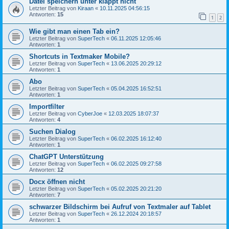
Datei speichern unter klappt nicht
Letzter Beitrag von
Kiraan
«
10.11.2025 04:56:15
Antworten:
15
1
2
Wie gibt man einen Tab ein?
Letzter Beitrag von
SuperTech
«
06.11.2025 12:05:46
Antworten:
1
Shortcuts in Textmaker Mobile?
Letzter Beitrag von
SuperTech
«
13.06.2025 20:29:12
Antworten:
1
Abo
Letzter Beitrag von
SuperTech
«
05.04.2025 16:52:51
Antworten:
1
Importfilter
Letzter Beitrag von
CyberJoe
«
12.03.2025 18:07:37
Antworten:
4
Suchen Dialog
Letzter Beitrag von
SuperTech
«
06.02.2025 16:12:40
Antworten:
1
ChatGPT Unterstützung
Letzter Beitrag von
SuperTech
«
06.02.2025 09:27:58
Antworten:
12
Docx öffnen nicht
Letzter Beitrag von
SuperTech
«
05.02.2025 20:21:20
Antworten:
7
schwarzer Bildschirm bei Aufruf von Textmaler auf Tablet
Letzter Beitrag von
SuperTech
«
26.12.2024 20:18:57
Antworten:
1