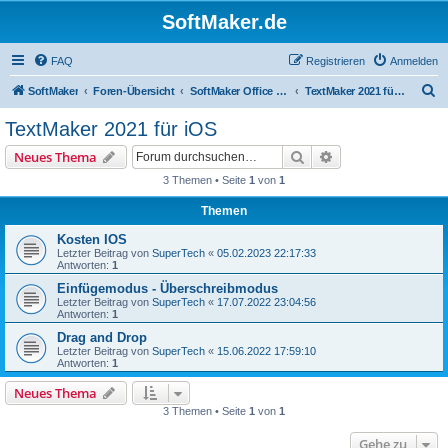
SoftMaker.de
FAQ
Registrieren
Anmelden
S
SoftMaker
Foren-Übersicht
SoftMaker Office 2021 für iOS
TextMaker 2021 für iOS
u
TextMaker 2021 für iOS
c
Suche
Erweiterte Suche
Neues Thema
h
3 Themen • Seite
1
von
1
e
Themen
Kosten IOS
Letzter Beitrag von
SuperTech
«
05.02.2023 22:17:33
Antworten:
1
Einfügemodus - Überschreibmodus
Letzter Beitrag von
SuperTech
«
17.07.2022 23:04:56
Antworten:
1
Drag and Drop
Letzter Beitrag von
SuperTech
«
15.06.2022 17:59:10
Antworten:
1
Neues Thema
3 Themen • Seite
1
von
1
Gehe zu