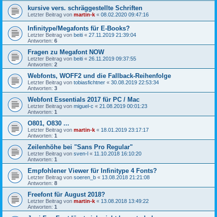
kursive vers. schräggestellte Schriften
Letzter Beitrag von
martin-k
«
08.02.2020 09:47:16
Infinitype/Megafonts für E-Books?
Letzter Beitrag von
beiti
«
27.11.2019 21:39:04
Antworten:
6
Fragen zu Megafont NOW
Letzter Beitrag von
beiti
«
26.11.2019 09:37:55
Antworten:
2
Webfonts, WOFF2 und die Fallback-Reihenfolge
Letzter Beitrag von
tobiasfichtner
«
30.08.2019 22:53:34
Antworten:
3
Webfont Essentials 2017 für PC / Mac
Letzter Beitrag von
miguel-c
«
21.08.2019 00:01:23
Antworten:
1
O801, O830 ...
Letzter Beitrag von
martin-k
«
18.01.2019 23:17:17
Antworten:
1
Zeilenhöhe bei "Sans Pro Regular"
Letzter Beitrag von
sven-l
«
11.10.2018 16:10:20
Antworten:
1
Empfohlener Viewer für Infinitype 4 Fonts?
Letzter Beitrag von
soeren_b
«
13.08.2018 21:21:08
Antworten:
8
Freefont für August 2018?
Letzter Beitrag von
martin-k
«
13.08.2018 13:49:22
Antworten:
1