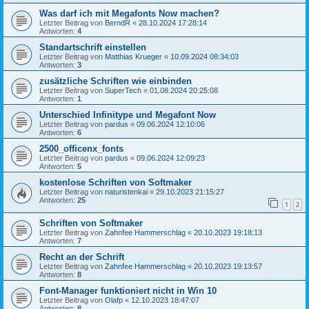
Was darf ich mit Megafonts Now machen?
Letzter Beitrag von
BerndR
«
28.10.2024 17:28:14
Antworten:
4
Standartschrift einstellen
Letzter Beitrag von
Matthias Krueger
«
10.09.2024 08:34:03
Antworten:
3
zusätzliche Schriften wie einbinden
Letzter Beitrag von
SuperTech
«
01.08.2024 20:25:08
Antworten:
1
Unterschied Infinitype und Megafont Now
Letzter Beitrag von
pardus
«
09.06.2024 12:10:06
Antworten:
6
2500_officenx_fonts
Letzter Beitrag von
pardus
«
09.06.2024 12:09:23
Antworten:
5
kostenlose Schriften von Softmaker
Letzter Beitrag von
naturistenkai
«
29.10.2023 21:15:27
Antworten:
25
1
2
Schriften von Softmaker
Letzter Beitrag von
Zahnfee Hammerschlag
«
20.10.2023 19:18:13
Antworten:
7
Recht an der Schrift
Letzter Beitrag von
Zahnfee Hammerschlag
«
20.10.2023 19:13:57
Antworten:
8
Font-Manager funktioniert nicht in Win 10
Letzter Beitrag von
Olafp
«
12.10.2023 18:47:07
Antworten:
8