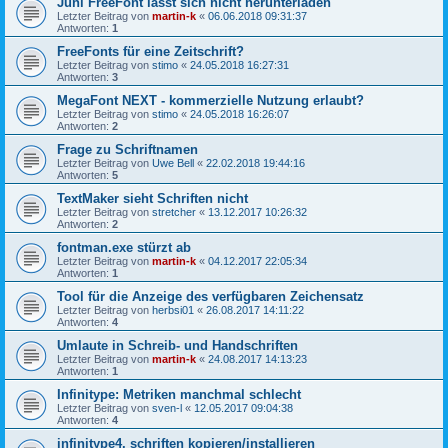
Juni FreeFont lässt sich nicht herunterladen
Letzter Beitrag von
martin-k
«
06.06.2018 09:31:37
Antworten:
1
FreeFonts für eine Zeitschrift?
Letzter Beitrag von
stimo
«
24.05.2018 16:27:31
Antworten:
3
MegaFont NEXT - kommerzielle Nutzung erlaubt?
Letzter Beitrag von
stimo
«
24.05.2018 16:26:07
Antworten:
2
Frage zu Schriftnamen
Letzter Beitrag von
Uwe Bell
«
22.02.2018 19:44:16
Antworten:
5
TextMaker sieht Schriften nicht
Letzter Beitrag von
stretcher
«
13.12.2017 10:26:32
Antworten:
2
fontman.exe stürzt ab
Letzter Beitrag von
martin-k
«
04.12.2017 22:05:34
Antworten:
1
Tool für die Anzeige des verfügbaren Zeichensatz
Letzter Beitrag von
herbsi01
«
26.08.2017 14:11:22
Antworten:
4
Umlaute in Schreib- und Handschriften
Letzter Beitrag von
martin-k
«
24.08.2017 14:13:23
Antworten:
1
Infinitype: Metriken manchmal schlecht
Letzter Beitrag von
sven-l
«
12.05.2017 09:04:38
Antworten:
4
infinitype4, schriften kopieren/installieren