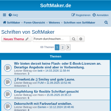
SoftMaker.de
FAQ
Registrieren
Anmelden
S
SoftMaker
Foren-Übersicht
Weiteres
Schriften von SoftMaker
u
Schriften von SoftMaker
c
Suche
Erweiterte Suche
Neues Thema
h
e
1
2
Nächste
69 Themen
Themen
Wir bieten derzeit keine Flash- oder E-Book-Lizenzen an.
Derartige Angebote sind aber in Vorbereitung.
Letzter Beitrag von
beiti
«
14.03.2026 11:58:44
Antworten:
3
;) Freefont.de ;) Smiley und gute Laune.
Letzter Beitrag von
FUM
«
11.09.2025 10:52:46
Antworten:
1
Empfehlung für flexible Schriftart gesucht
Letzter Beitrag von
Heini
«
15.05.2025 20:35:13
Antworten:
6
Dekorschrift mit Farbverlauf erstellen.
Letzter Beitrag von
Eierlein
«
10.12.2024 18:48:46
Antworten:
4