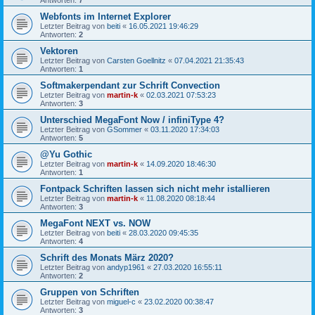
Webfonts im Internet Explorer
Letzter Beitrag von
beiti
«
16.05.2021 19:46:29
Antworten:
2
Vektoren
Letzter Beitrag von
Carsten Goellnitz
«
07.04.2021 21:35:43
Antworten:
1
Softmakerpendant zur Schrift Convection
Letzter Beitrag von
martin-k
«
02.03.2021 07:53:23
Antworten:
3
Unterschied MegaFont Now / infiniType 4?
Letzter Beitrag von
GSommer
«
03.11.2020 17:34:03
Antworten:
5
@Yu Gothic
Letzter Beitrag von
martin-k
«
14.09.2020 18:46:30
Antworten:
1
Fontpack Schriften lassen sich nicht mehr istallieren
Letzter Beitrag von
martin-k
«
11.08.2020 08:18:44
Antworten:
3
MegaFont NEXT vs. NOW
Letzter Beitrag von
beiti
«
28.03.2020 09:45:35
Antworten:
4
Schrift des Monats März 2020?
Letzter Beitrag von
andyp1961
«
27.03.2020 16:55:11
Antworten:
2
Gruppen von Schriften
Letzter Beitrag von
miguel-c
«
23.02.2020 00:38:47
Antworten:
3