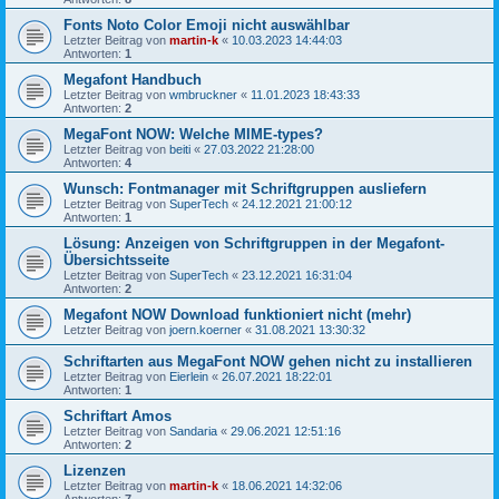
Fonts Noto Color Emoji nicht auswählbar
Letzter Beitrag von
martin-k
«
10.03.2023 14:44:03
Antworten:
1
Megafont Handbuch
Letzter Beitrag von
wmbruckner
«
11.01.2023 18:43:33
Antworten:
2
MegaFont NOW: Welche MIME-types?
Letzter Beitrag von
beiti
«
27.03.2022 21:28:00
Antworten:
4
Wunsch: Fontmanager mit Schriftgruppen ausliefern
Letzter Beitrag von
SuperTech
«
24.12.2021 21:00:12
Antworten:
1
Lösung: Anzeigen von Schriftgruppen in der Megafont-
Übersichtsseite
Letzter Beitrag von
SuperTech
«
23.12.2021 16:31:04
Antworten:
2
Megafont NOW Download funktioniert nicht (mehr)
Letzter Beitrag von
joern.koerner
«
31.08.2021 13:30:32
Schriftarten aus MegaFont NOW gehen nicht zu installieren
Letzter Beitrag von
Eierlein
«
26.07.2021 18:22:01
Antworten:
1
Schriftart Amos
Letzter Beitrag von
Sandaria
«
29.06.2021 12:51:16
Antworten:
2
Lizenzen
Letzter Beitrag von
martin-k
«
18.06.2021 14:32:06
Antworten:
7