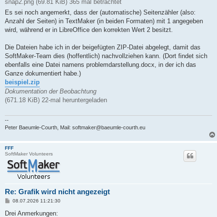
snap2.png (69.81 KiB) 365 mal betrachtet
Es sei noch angemerkt, dass der (automatische) Seitenzähler (also:
Anzahl der Seiten) in TextMaker (in beiden Formaten) mit 1 angegeben
wird, während er in LibreOffice den korrekten Wert 2 besitzt.
Die Dateien habe ich in der beigefügten ZIP-Datei abgelegt, damit das
SoftMaker-Team dies (hoffentlich) nachvollziehen kann. (Dort findet sich
ebenfalls eine Datei namens problemdarstellung.docx, in der ich das
Ganze dokumentiert habe.)
beispiel.zip
Dokumentation der Beobachtung
(671.18 KiB) 22-mal heruntergeladen
--
Peter Baeumle-Courth, Mail: softmaker@baeumle-courth.eu
FFF
SoftMaker Volunteers
Re: Grafik wird nicht angezeigt
B
08.07.2026 11:21:30
e
i
Drei Anmerkungen: