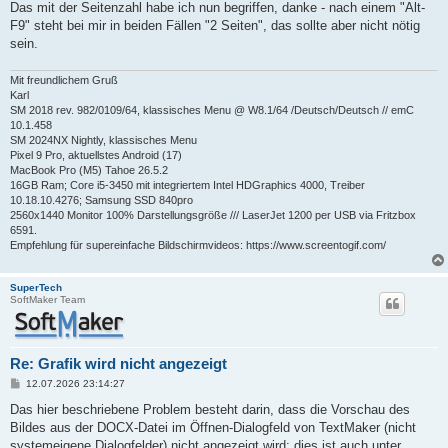
Das mit der Seitenzahl habe ich nun begriffen, danke - nach einem "Alt-
F9" steht bei mir in beiden Fällen "2 Seiten", das sollte aber nicht nötig
sein.
Mit freundlichem Gruß
Karl
SM 2018 rev. 982/0109/64, klassisches Menu @ W8.1/64 /Deutsch/Deutsch // emC
10.1.458
SM 2024NX Nightly, klassisches Menu
Pixel 9 Pro, aktuellstes Android (17)
MacBook Pro (M5) Tahoe 26.5.2
16GB Ram; Core i5-3450 mit integriertem Intel HDGraphics 4000, Treiber
10.18.10.4276; Samsung SSD 840pro
2560x1440 Monitor 100% Darstellungsgröße /// LaserJet 1200 per USB via Fritzbox
6591.
Empfehlung für supereinfache Bildschirmvideos: https://www.screentogif.com/
SuperTech
SoftMaker Team
Re: Grafik wird nicht angezeigt
B
12.07.2026 23:14:27
e
i
Das hier beschriebene Problem besteht darin, dass die Vorschau des
t
Bildes aus der DOCX-Datei im Öffnen-Dialogfeld von TextMaker (nicht
r
a
systemeigene Dialogfelder) nicht angezeigt wird; dies ist auch unter