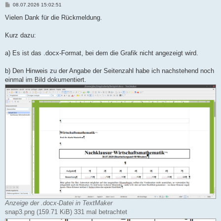
B
08.07.2026 15:02:51
e
i
Vielen Dank für die Rückmeldung.
t
r
a
Kurz dazu:
g
a) Es ist das .docx-Format, bei dem die Grafik nicht angezeigt wird.
b) Den Hinweis zu der Angabe der Seitenzahl habe ich nachstehend noch
einmal im Bild dokumentiert.
Anzeige der .docx-Datei in TextMaker
snap3.png (159.71 KiB) 331 mal betrachtet