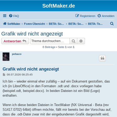
SoftMaker.de
FAQ
Registrieren
Anmelden
S
SoftMaker
Foren-Übersicht
BETA: SoftMaker Office NX und 2026
BETA: SoftMaker Office NX und 2026 für Linux
BETA: TextMaker NX und 2026 für Linux
u
Grafik wird nicht angezeigt
c
Suche
Erweiterte Suche
Antworten
h
8 Beiträge • Seite
1
von
1
e
pebaco
Grafik wird nicht angezeigt
B
08.07.2026 08:25:45
e
i
Ich bin – wieder einmal eher zufällig – auf ein Dokument gestoßen, das
t
ich (in LibreOffice) in den Formaten .odt und .docx vorliegen habe
r
a
(beispiel.odt, beispiel.docx). In beiden Dateien ist ein Bild (Logo)
g
enthalten.
Wenn ich diese beiden Dateien in TextMaker (NX Universal - Beta (rev
S1417.0702) 64bit) öffnen möchte, fällt mir bereits bei der Vorschau auf,
dass die .odt-Datei zwar mit der eingebundenen Grafik dargestellt wird,