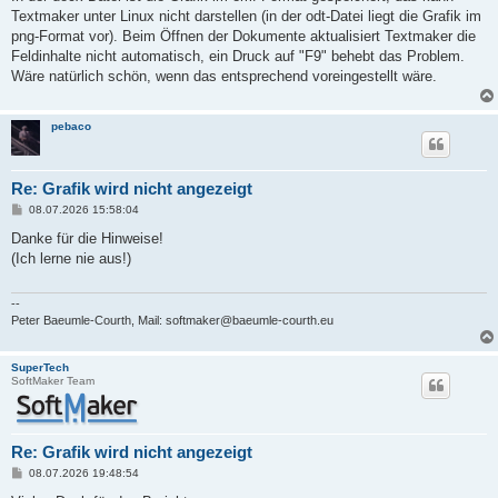
t
Textmaker unter Linux nicht darstellen (in der odt-Datei liegt die Grafik im
r
a
png-Format vor). Beim Öffnen der Dokumente aktualisiert Textmaker die
g
Feldinhalte nicht automatisch, ein Druck auf "F9" behebt das Problem.
Wäre natürlich schön, wenn das entsprechend voreingestellt wäre.
pebaco
Re: Grafik wird nicht angezeigt
B
08.07.2026 15:58:04
e
i
Danke für die Hinweise!
t
(Ich lerne nie aus!)
r
a
g
--
Peter Baeumle-Courth, Mail: softmaker@baeumle-courth.eu
SuperTech
SoftMaker Team
Re: Grafik wird nicht angezeigt
B
08.07.2026 19:48:54
e