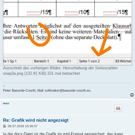
Ausschnitt des vorherigen Bildes: Hervorhebung der Seitenzahlen
snap3a.png (132.91 KiB) 331 mal betrachtet
--
Peter Baeumle-Courth, Mail: softmaker@baeumle-courth.eu
msc
Re: Grafik wird nicht angezeigt
B
08.07.2026 15:36:07
e
i
In der docx-Datei ist die Grafik im emf-Format gespeichert, das kann