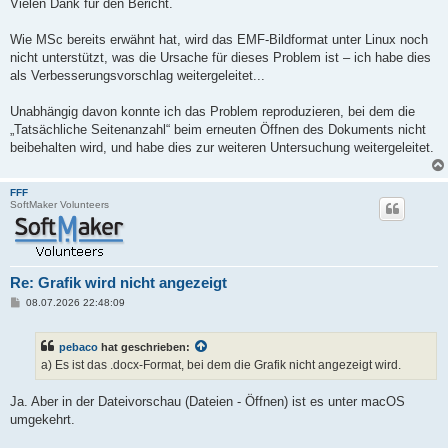
i
Vielen Dank für den Bericht.
t
r
a
Wie MSc bereits erwähnt hat, wird das EMF-Bildformat unter Linux noch
g
nicht unterstützt, was die Ursache für dieses Problem ist – ich habe dies
als Verbesserungsvorschlag weitergeleitet...
Unabhängig davon konnte ich das Problem reproduzieren, bei dem die
„Tatsächliche Seitenanzahl“ beim erneuten Öffnen des Dokuments nicht
beibehalten wird, und habe dies zur weiteren Untersuchung weitergeleitet.
FFF
SoftMaker Volunteers
Re: Grafik wird nicht angezeigt
B
08.07.2026 22:48:09
e
i
t
pebaco
hat geschrieben:
r
a
a) Es ist das .docx-Format, bei dem die Grafik nicht angezeigt wird.
g
Ja. Aber in der Dateivorschau (Dateien - Öffnen) ist es unter macOS
umgekehrt.