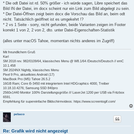
t
* Die odt Datei ist rd. 50% größer - ich würde sagen, Libre speichert das
r
a
Bild IN der Datei, im docx scheint nur ein Link zum Bild abgelegt zu sein.
g
* Der Datei-Öffnen zeigt beim docx die Vorschau das Bild an, beim odt
nicht. Tatsächlich geöffnet ist es umgekehrt !?
* 2 vs 1 Seite - sorry, nicht gefunden, beide Varianten zeigen im Footer
korrekt 1 von 2, 2 von 2, dto. unter Datei-Eigenschaften-Statistik
(alles unter macOS Tahoe, momentan nichts anderes im Zugriff)
Mit freundlichem Gruß
Karl
SM 2018 rev. 982/0109/64, klassisches Menu @ W8.1/64 /Deutsch/Deutsch // emC
10.1.458
SM 2024NX Nightly, klassisches Menu
Pixel 9 Pro, aktuellstes Android (17)
MacBook Pro (M5) Tahoe 26.5.2
16GB Ram; Core i5-3450 mit integriertem Intel HDGraphics 4000, Treiber
10.18.10.4276; Samsung SSD 840pro
2560x1440 Monitor 100% Darstellungsgröße /// LaserJet 1200 per USB via Fritzbox
6591.
Empfehlung für supereinfache Bildschirmvideos: https://www.screentogif.com/
pebaco
Re: Grafik wird nicht angezeigt