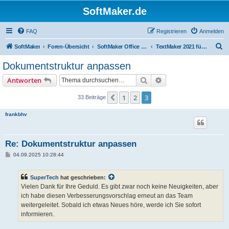
SoftMaker.de
FAQ
Registrieren
Anmelden
S
SoftMaker
Foren-Übersicht
SoftMaker Office 2021 für Windows
TextMaker 2021 für Windows
u
Dokumentstruktur anpassen
c
Suche
Erweiterte Suche
Antworten
h
e
1
2
3
Vorherige
33 Beiträge
frankbhv
Re: Dokumentstruktur anpassen
B
04.09.2025 10:28:44
e
i
t
SuperTech
hat geschrieben:
r
a
Vielen Dank für Ihre Geduld. Es gibt zwar noch keine Neuigkeiten, aber
g
ich habe diesen Verbesserungsvorschlag erneut an das Team
weitergeleitet. Sobald ich etwas Neues höre, werde ich Sie sofort
informieren.