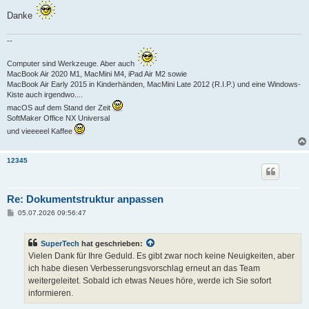
Danke
--
Computer sind Werkzeuge. Aber auch
MacBook Air 2020 M1, MacMini M4, iPad Air M2 sowie
MacBook Air Early 2015 in Kinderhänden, MacMini Late 2012 (R.I.P.) und eine Windows-
Kiste auch irgendwo....
macOS auf dem Stand der Zeit
SoftMaker Office NX Universal
und vieeeeel Kaffee
12345
Re: Dokumentstruktur anpassen
B
05.07.2026 09:56:47
e
i
t
SuperTech
hat geschrieben:
r
a
Vielen Dank für Ihre Geduld. Es gibt zwar noch keine Neuigkeiten, aber
g
ich habe diesen Verbesserungsvorschlag erneut an das Team
weitergeleitet. Sobald ich etwas Neues höre, werde ich Sie sofort
informieren.