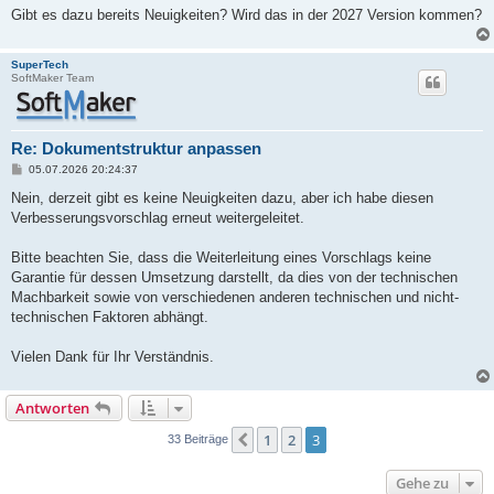
Gibt es dazu bereits Neuigkeiten? Wird das in der 2027 Version kommen?
SuperTech
SoftMaker Team
Re: Dokumentstruktur anpassen
B
05.07.2026 20:24:37
e
i
Nein, derzeit gibt es keine Neuigkeiten dazu, aber ich habe diesen
t
Verbesserungsvorschlag erneut weitergeleitet.
r
a
g
Bitte beachten Sie, dass die Weiterleitung eines Vorschlags keine
Garantie für dessen Umsetzung darstellt, da dies von der technischen
Machbarkeit sowie von verschiedenen anderen technischen und nicht-
technischen Faktoren abhängt.
Vielen Dank für Ihr Verständnis.
Antworten
1
2
3
Vorherige
33 Beiträge
Gehe zu