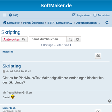
SoftMaker.de
FAQ
Registrieren
Anmelden
S
SoftMaker
Foren-Übersicht
BETA: SoftMaker Office NX und 2026
Ankündigungen zur Beta
u
Skripting
c
Suche
Erweiterte Suche
Antworten
h
4 Beiträge • Seite
1
von
1
e
lutzeslife
Skripting
B
04.07.2026 20:32:44
e
i
Gibt es für PlanMaker/TextMaker signifikante Änderungen hinsichtlich
t
des Skriptings?
r
a
g
Mit freundlichen Grüßen
Daniel
SuperTech
SoftMaker Team