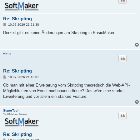
Re: Skripting
B
10.07.2026 21:21:38
e
i
Derzeit gibt es keine Änderungen am Skripting in BasicMaker.
t
r
a
g
warg
Re: Skripting
B
10.07.2026 21:43:01
e
i
Ob man mit einer Erweiterung vom Skripting theoretisch die Web-API-
t
Möglichkeiten von Excel nachbauen könnte? Das wäre eine starke
r
a
Erweiterung und vor allem ein starkes Feature.
g
SuperTech
SoftMaker Team
Re: Skripting
B