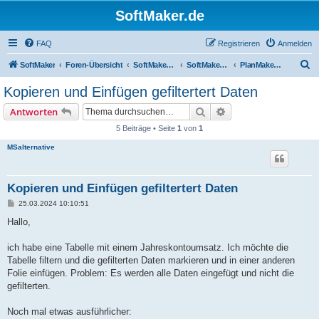
SoftMaker.de
FAQ
Registrieren
Anmelden
S
SoftMaker
Foren-Übersicht
SoftMaker Office 2024
SoftMaker Office 2024 für Linux
PlanMaker 2024 für Linux
u
Kopieren und Einfügen gefiltertert Daten
c
Suche
Erweiterte Suche
Antworten
h
5 Beiträge • Seite
1
von
1
e
MSalternative
Kopieren und Einfügen gefiltertert Daten
B
25.03.2024 10:10:51
e
i
Hallo,
t
r
a
ich habe eine Tabelle mit einem Jahreskontoumsatz. Ich möchte die
g
Tabelle filtern und die gefilterten Daten markieren und in einer anderen
Folie einfügen. Problem: Es werden alle Daten eingefügt und nicht die
gefilterten.
Noch mal etwas ausführlicher: