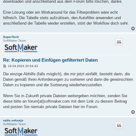
downloaden und anschließend aus dem Forum bitte löschen, danke.
Eine Lösung oder ein Workaround für das Filterproblem wäre echt
hilfreich. Die Tabelle stets aufzulösen, den Autofilter anwenden und
anschließend die Tabelle wieder erstellen, stört der Workflow doch sehr.
SuperTech
SoftMaker Team
Re: Kopieren und Einfügen gefiltertert Daten
B
19.04.2024 20:54:43
e
i
Die einzige Abhilfe (falls möglich), die mir jetzt einfällt, besteht darin, die
t
Daten gemäß Ihren Anforderungen zu sortieren und dann die gewünschten
r
a
Daten zu kopieren und die Sortierung wiederherzustellen.
g
Wenn Sie in Zukunft private Dateien weitergeben möchten, senden Sie
diese bitte an forum[at]softmaker.com mit dem Link zu diesem Beitrag
und posten Sie niemals private Dateien hier im Forum.
raitis.veksejs
SoftMaker Team