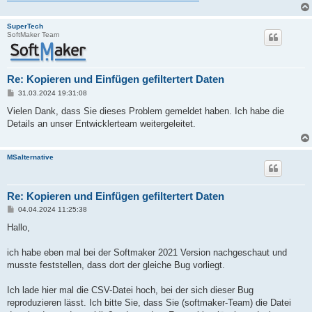
SuperTech
SoftMaker Team
Re: Kopieren und Einfügen gefiltertert Daten
B
31.03.2024 19:31:08
e
i
Vielen Dank, dass Sie dieses Problem gemeldet haben. Ich habe die
t
Details an unser Entwicklerteam weitergeleitet.
r
a
g
MSalternative
Re: Kopieren und Einfügen gefiltertert Daten
B
04.04.2024 11:25:38
e
i
Hallo,
t
r
a
ich habe eben mal bei der Softmaker 2021 Version nachgeschaut und
g
musste feststellen, dass dort der gleiche Bug vorliegt.
Ich lade hier mal die CSV-Datei hoch, bei der sich dieser Bug
reproduzieren lässt. Ich bitte Sie, dass Sie (softmaker-Team) die Datei