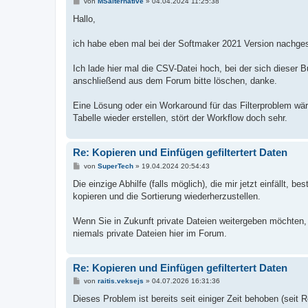
B
von
MSalternative
»
04.04.2024 11:25:38
e
i
Hallo,
t
r
a
ich habe eben mal bei der Softmaker 2021 Version nachgesc
g
Ich lade hier mal die CSV-Datei hoch, bei der sich dieser 
anschließend aus dem Forum bitte löschen, danke.
Eine Lösung oder ein Workaround für das Filterproblem wäre
Tabelle wieder erstellen, stört der Workflow doch sehr.
Re: Kopieren und Einfügen gefiltertert Daten
B
von
SuperTech
»
19.04.2024 20:54:43
e
i
Die einzige Abhilfe (falls möglich), die mir jetzt einfällt
t
kopieren und die Sortierung wiederherzustellen.
r
a
g
Wenn Sie in Zukunft private Dateien weitergeben möchten,
niemals private Dateien hier im Forum.
Re: Kopieren und Einfügen gefiltertert Daten
B
von
raitis.veksejs
»
04.07.2026 16:31:36
e
i
Dieses Problem ist bereits seit einiger Zeit behoben (seit 
t