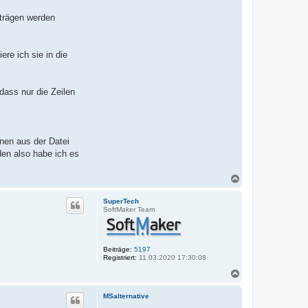
nträgen werden
re ich sie in die
 dass nur die Zeilen
onen aus der Datei
den also habe ich es
N
a
c
SuperTech
h
SoftMaker Team
o
b
e
n
Beiträge:
5197
Registriert:
11.03.2020 17:30:08
N
a
c
MSalternative
h