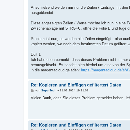
Anschließend werden mir nur die Zeilen / Einträge mit de
ausgeblendet.
Diese angezeigten Zeilen / Werte möchte ich nun in eine Fo
Zwischenablage mit STRG+C, öffne die Folie B und füge 
Problem ist nun, es werden alle Zeilen eingefügt - also auc
kopiert werden, wo nach dem bestimmten Datum gefiltert w
Edit:1
Ich habe eben bemerkt, dass dieses Problem nicht immer auf
herausgelöscht. Es handelt sich hierbei um eine von der S
in die magentacloud geladen:
https://magentacloud.de/s
Re: Kopieren und Einfügen gefiltertert Daten
B
von
SuperTech
»
31.03.2024 19:31:08
e
i
Vielen Dank, dass Sie dieses Problem gemeldet haben. Ich 
t
r
a
g
Re: Kopieren und Einfügen gefiltertert Daten