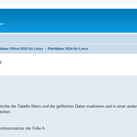
rum
Maker Office 2024 für Linux
PlanMaker 2024 für Linux
n
erte Suche
te die Tabelle filtern und die gefilterten Daten markieren und in einer ander
terten.
skontoumsatzes der Folie A.