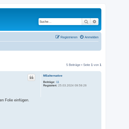
Suche
Erweiterte Suche
Registrieren
Anmelden
5 Beiträge • Seite
1
von
1
MSalternative
Beiträge:
11
Registriert:
25.03.2024 09:59:26
en Folie einfügen.