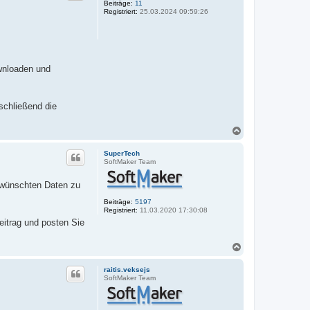
o
Beiträge:
11
Registriert:
25.03.2024 09:59:26
b
e
n
ownloaden und
nschließend die
N
a
c
SuperTech
h
SoftMaker Team
o
b
 gewünschten Daten zu
e
n
Beiträge:
5197
Registriert:
11.03.2020 17:30:08
eitrag und posten Sie
N
a
c
raitis.veksejs
h
SoftMaker Team
o
b
e