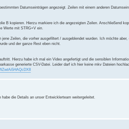
n bestimmten Datumseinträgen angezeigt. Zeilen mit einem anderen Datumsei
lie B kopieren. Hierzu markiere ich die angezeigten Zeilen. Anschließend kopie
die Werte mit STRG+V ein.
h jene Zeilen, die vorher ausgefiltert / ausgeblendet wurden. Ich möchte aber,
urde und der ganze Rest eben nicht.
tritt. Hierzu habe ich mal ein Video angefertigt und die sensiblen Informati
parkasse generierte CSV-Datei. Leider darf ich hier keine mkv Dateien hochla
/AWZwtAi5HAQcDX8
habe die Details an unser Entwicklerteam weitergeleitet.