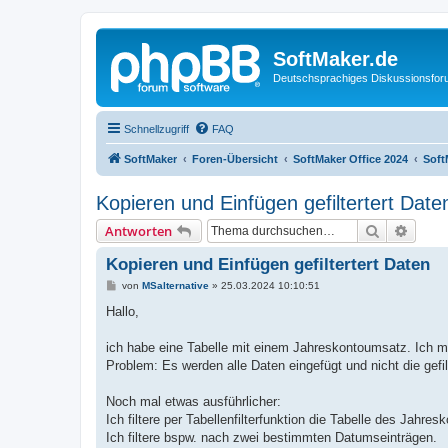
SoftMaker.de
Deutschsprachiges Diskussionsfo
Schnellzugriff
FAQ
SoftMaker
Foren-Übersicht
SoftMaker Office 2024
Soft
Kopieren und Einfügen gefiltertert Date
Suche
Erweit
Antworten
Kopieren und Einfügen gefiltertert Daten
B
von
MSalternative
»
25.03.2024 10:10:51
e
i
Hallo,
t
r
a
ich habe eine Tabelle mit einem Jahreskontoumsatz. Ich möch
g
Problem: Es werden alle Daten eingefügt und nicht die gefil
Noch mal etwas ausführlicher:
Ich filtere per Tabellenfilterfunktion die Tabelle des Jahre
Ich filtere bspw. nach zwei bestimmten Datumseinträgen.