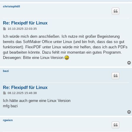
christophtill
Re: Flexipdf für Linux
B
10.10.2025 22:03:35
e
i
Ich würde mich dem anschließen. Ich nutze mit großer Begeisterung
t
bereits das SoftMaker Office unter Linux (und bin froh, dass das so gut
r
a
funktioniert). FlexiPDF unter Linux würde mir helfen, dass ich auch PDFs
g
gut bearbeiten könnte. Dazu fehlt mir momentan ein gutes Programm.
Deswegen: Bitte eine Linux-Version
bazi
Re: Flexipdf für Linux
B
08.12.2025 15:46:38
e
i
Ich hätte auch gerne eine Linux Version
t
mfg bazi
r
a
g
rgwien