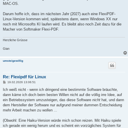
MAC-OS.
Darum hoffe ich, dass im nächsten Jahr (2027) auch eine FlexiPDF-
Linux-Version kommen wird, spätestens dann, wenn Windows XX nur
noch mit Microsofts KI laufen wird. Es bleibt also noch Zeit dazu für die
Macher von Softmaker Flexi-PDF.
Herzliche Grüsse
Gian
umsteigewillig
Re: Flexipdf für Linux
B
19.02.2026 13:06:51
e
i
Ich weiß nicht - wenn ich dringend eine bestimmte Software bräuchte,
t
dann käme ich doch beim besten Willen nicht auf die völlig irre Idee, auf
r
a
ein Betriebssystem umzusteigen, das diese Software
nicht
hat, und dann
g
dem Hersteller der Software nur aufgrund meiner dummen Entscheidung
mehr Arbeit machen zu wollen ...
(Obwohl: Eine Haiku-Version würde mich schon reizen. Mit Haiku spiele
ich gerade ein wenig herum und es scheint ein vorzügliches System für