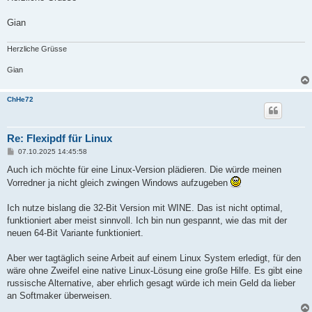
Gian
Herzliche Grüsse
Gian
ChHe72
Re: Flexipdf für Linux
B
07.10.2025 14:45:58
e
i
Auch ich möchte für eine Linux-Version plädieren. Die würde meinen
t
Vorredner ja nicht gleich zwingen Windows aufzugeben
r
a
g
Ich nutze bislang die 32-Bit Version mit WINE. Das ist nicht optimal,
funktioniert aber meist sinnvoll. Ich bin nun gespannt, wie das mit der
neuen 64-Bit Variante funktioniert.
Aber wer tagtäglich seine Arbeit auf einem Linux System erledigt, für den
wäre ohne Zweifel eine native Linux-Lösung eine große Hilfe. Es gibt eine
russische Alternative, aber ehrlich gesagt würde ich mein Geld da lieber
an Softmaker überweisen.