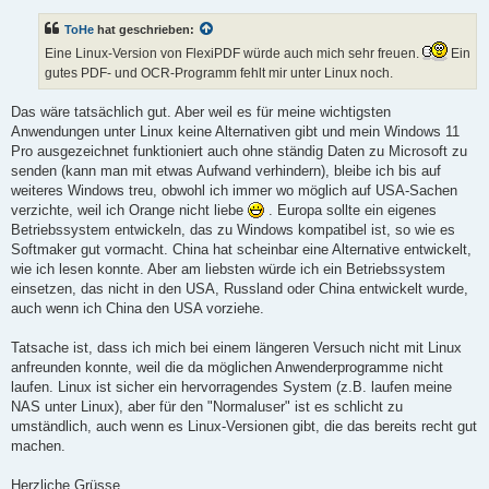
i
t
ToHe
hat geschrieben:
r
a
Eine Linux-Version von FlexiPDF würde auch mich sehr freuen.
Ein
g
gutes PDF- und OCR-Programm fehlt mir unter Linux noch.
Das wäre tatsächlich gut. Aber weil es für meine wichtigsten
Anwendungen unter Linux keine Alternativen gibt und mein Windows 11
Pro ausgezeichnet funktioniert auch ohne ständig Daten zu Microsoft zu
senden (kann man mit etwas Aufwand verhindern), bleibe ich bis auf
weiteres Windows treu, obwohl ich immer wo möglich auf USA-Sachen
verzichte, weil ich Orange nicht liebe
. Europa sollte ein eigenes
Betriebssystem entwickeln, das zu Windows kompatibel ist, so wie es
Softmaker gut vormacht. China hat scheinbar eine Alternative entwickelt,
wie ich lesen konnte. Aber am liebsten würde ich ein Betriebssystem
einsetzen, das nicht in den USA, Russland oder China entwickelt wurde,
auch wenn ich China den USA vorziehe.
Tatsache ist, dass ich mich bei einem längeren Versuch nicht mit Linux
anfreunden konnte, weil die da möglichen Anwenderprogramme nicht
laufen. Linux ist sicher ein hervorragendes System (z.B. laufen meine
NAS unter Linux), aber für den "Normaluser" ist es schlicht zu
umständlich, auch wenn es Linux-Versionen gibt, die das bereits recht gut
machen.
Herzliche Grüsse