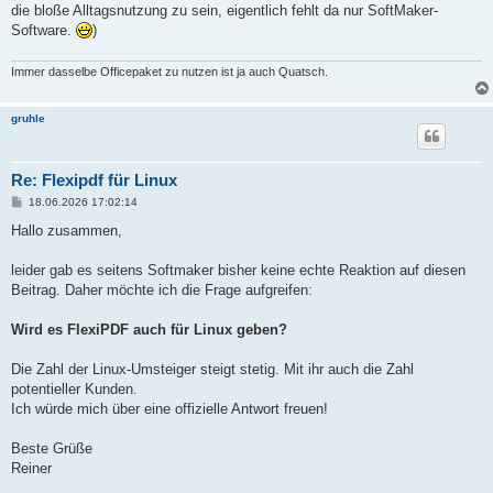
die bloße Alltagsnutzung zu sein, eigentlich fehlt da nur SoftMaker-
Software.
)
Immer dasselbe Officepaket zu nutzen ist ja auch Quatsch.
gruhle
Re: Flexipdf für Linux
B
18.06.2026 17:02:14
e
i
Hallo zusammen,
t
r
a
leider gab es seitens Softmaker bisher keine echte Reaktion auf diesen
g
Beitrag. Daher möchte ich die Frage aufgreifen:
Wird es FlexiPDF auch für Linux geben?
Die Zahl der Linux-Umsteiger steigt stetig. Mit ihr auch die Zahl
potentieller Kunden.
Ich würde mich über eine offizielle Antwort freuen!
Beste Grüße
Reiner