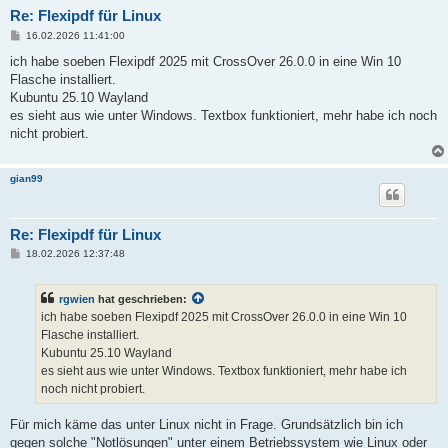
Re: Flexipdf für Linux
B
16.02.2026 11:41:00
e
i
ich habe soeben Flexipdf 2025 mit CrossOver 26.0.0 in eine Win 10
t
Flasche installiert.
r
a
Kubuntu 25.10 Wayland
g
es sieht aus wie unter Windows. Textbox funktioniert, mehr habe ich noch
nicht probiert.
gian99
Re: Flexipdf für Linux
B
18.02.2026 12:37:48
e
i
t
rgwien
hat geschrieben:
r
a
ich habe soeben Flexipdf 2025 mit CrossOver 26.0.0 in eine Win 10
g
Flasche installiert.
Kubuntu 25.10 Wayland
es sieht aus wie unter Windows. Textbox funktioniert, mehr habe ich
noch nicht probiert.
Für mich käme das unter Linux nicht in Frage. Grundsätzlich bin ich
gegen solche "Notlösungen" unter einem Betriebssystem wie Linux oder