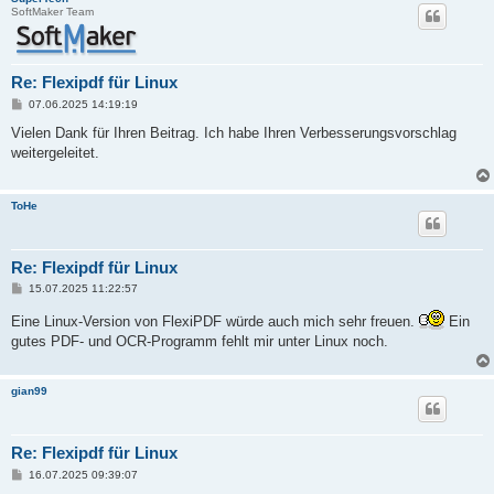
SoftMaker Team
Re: Flexipdf für Linux
B
07.06.2025 14:19:19
e
i
Vielen Dank für Ihren Beitrag. Ich habe Ihren Verbesserungsvorschlag
t
weitergeleitet.
r
a
g
ToHe
Re: Flexipdf für Linux
B
15.07.2025 11:22:57
e
i
Eine Linux-Version von FlexiPDF würde auch mich sehr freuen.
Ein
t
gutes PDF- und OCR-Programm fehlt mir unter Linux noch.
r
a
g
gian99
Re: Flexipdf für Linux
B
16.07.2025 09:39:07
e