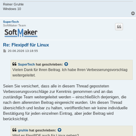
Reiner Gruhle
Windows 10
SuperTech
SoftMaker Team
Re: Flexipdf für Linux
B
20.06.2026 13:18:55
e
i
t
SuperTech
hat geschrieben:
r
a
Vielen Dank für Ihren Beitrag. Ich habe Ihren Verbesserungsvorschlag
g
weitergeleitet.
Seien Sie versichert, dass alle in diesem Thread geposteten
Verbesserungsvorschläge zur Kenntnis genommen und an das
zuständige Team weitergeleitet werden – einschließlich derjenigen, die
nach dem allerersten Beitrag eingereicht wurden. Um diesen Thread
übersichtlich und lesbar zu halten, veröffentlichen wir keine individuelle
Bestätigung für jeden einzelnen Eintrag, aber jeder Beitrag wird
berücksichtigt.
gruhle
hat geschrieben:
Wird es FlexiPDF auch für Linux geben?