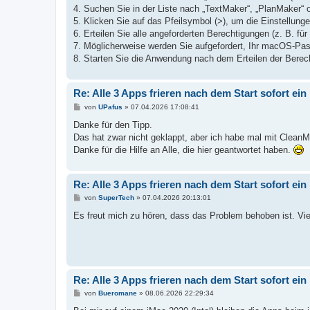
4. Suchen Sie in der Liste nach „TextMaker“, „PlanMaker“ o
5. Klicken Sie auf das Pfeilsymbol (>), um die Einstellunge
6. Erteilen Sie alle angeforderten Berechtigungen (z. B. fü
7. Möglicherweise werden Sie aufgefordert, Ihr macOS-Pa
8. Starten Sie die Anwendung nach dem Erteilen der Berec
Re: Alle 3 Apps frieren nach dem Start sofort ein
B
von
UPafus
»
07.04.2026 17:08:41
e
i
Danke für den Tipp.
t
Das hat zwar nicht geklappt, aber ich habe mal mit CleanMyM
r
a
Danke für die Hilfe an Alle, die hier geantwortet haben.
g
Re: Alle 3 Apps frieren nach dem Start sofort ein
B
von
SuperTech
»
07.04.2026 20:13:01
e
i
Es freut mich zu hören, dass das Problem behoben ist. Viel
t
r
a
g
Re: Alle 3 Apps frieren nach dem Start sofort ein
B
von
Bueromane
»
08.06.2026 22:29:34
e
i