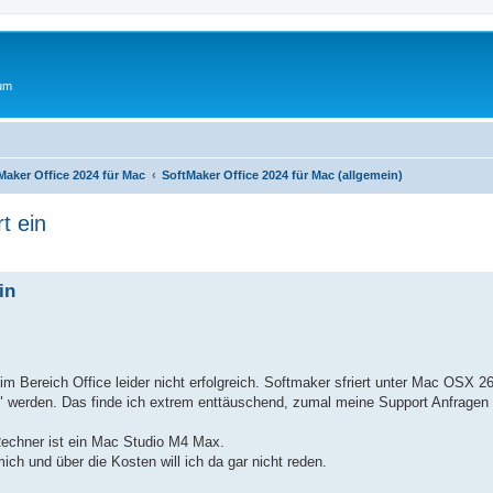
rum
Maker Office 2024 für Mac
SoftMaker Office 2024 für Mac (allgemein)
t ein
erte Suche
in
Bereich Office leider nicht erfolgreich. Softmaker sfriert unter Mac OSX 2
 werden. Das finde ich extrem enttäuschend, zumal meine Support Anfragen b
Rechner ist ein Mac Studio M4 Max.
mich und über die Kosten will ich da gar nicht reden.