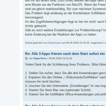
Bei mir auf einem iMac 2020 (Intel) bleiben die Apps beim
t
eine Minute nur der Farbkreis von MacOS. Wenn die Freeze-
r
a
sind sie gleich reaktionsfähig. Bis zum nächsten Systems
g
Das Problem liegt eindeutig an der Kombination SoftMake
hervorragend.
An den Zugriffsberechtigungen liegt es bei mir nicht: auch 
nichts gebracht.
Gibt es noch weitere Empfehlungen zur Problemlösung? I
keine Änderung bei der Reaktion der Apps zu haben.
Zuletzt geändert von
Bueromane
am 08.06.2026 22:34:45, insgesamt 1-m
Re: Alle 3 Apps frieren nach dem Start sofort ein
B
von
SuperTech
»
08.06.2026 23:12:24
e
i
Vielen Dank für die Schilderung Ihres Problems. Bitte führe
t
r
a
1. Stellen Sie sicher, dass Sie alle drei Anwendungen gesc
g
2. Kopieren Sie den Ordner „~/Dokumente/SoftMaker” nach
müssen ihn nicht löschen.
3. Löschen Sie den Unterordner „Einstellungen” im neu kop
4. Starten Sie Ihren Mac neu (optionaler Schritt).
5. Starten Sie die SoftMaker Office-Anwendungen und prüf