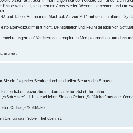
 jeweils ersten Start auch immer hängen seit dem Update auf Tahoe. Dann dre
Phase vorbei ist, reagieren die Apps wieder. Werden sie beendet und ein zwe
tart …
r NX und Tahoe. Auf meinem MacBook Air von 2014 mit deutlich älterem Syst
Festplattenvollzugriff hilft nicht. Deinstallation und Neuinstallation von Soft
ch möchte ungern auf Verdacht den kompletten Mac plattmachen, um dann mö
al geändert.
n Sie die folgenden Schritte durch und teilen Sie uns den Status mit:
hlossen haben, bevor Sie mit dem nächsten Schritt fortfahren.
 „~/SoftMaker”, d. h. verschieben Sie den Ordner „SoftMaker” aus dem Ordne
ierten Ordner „~/SoftMaker”.
en Sie, ob das Problem behoben ist.