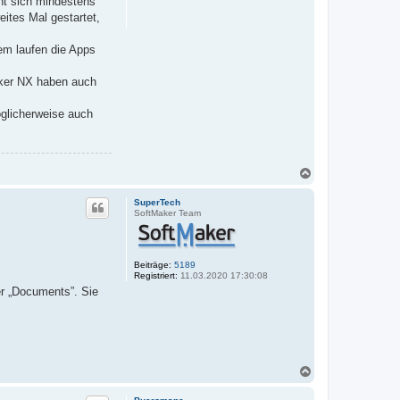
ht sich mindestens
e
ites Mal gestartet,
n
em laufen die Apps
Maker NX haben auch
glicherweise auch
N
a
c
SuperTech
h
SoftMaker Team
o
b
e
n
Beiträge:
5189
Registriert:
11.03.2020 17:30:08
r „Documents”. Sie
N
a
c