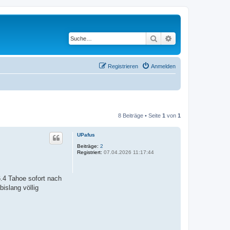
Suche
Erweiterte Suche
Registrieren
Anmelden
8 Beiträge • Seite
1
von
1
UPafus
Beiträge:
2
Registriert:
07.04.2026 11:17:44
6.4 Tahoe sofort nach
islang völlig