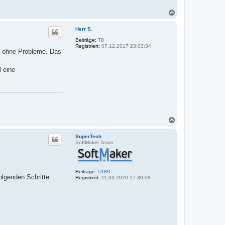
N
a
c
Herr S.
h
o
Beiträge:
70
Registriert:
07.12.2017 23:03:34
b
ps ohne Probleme. Das
e
n
 eine
N
a
c
SuperTech
h
SoftMaker Team
o
b
e
n
Beiträge:
5189
olgenden Schritte
Registriert:
11.03.2020 17:30:08