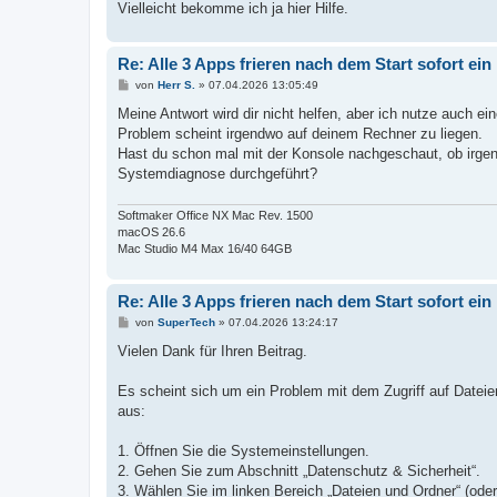
Vielleicht bekomme ich ja hier Hilfe.
Re: Alle 3 Apps frieren nach dem Start sofort ein
B
von
Herr S.
»
07.04.2026 13:05:49
e
i
Meine Antwort wird dir nicht helfen, aber ich nutze auch
t
Problem scheint irgendwo auf deinem Rechner zu liegen.
r
a
Hast du schon mal mit der Konsole nachgeschaut, ob irge
g
Systemdiagnose durchgeführt?
Softmaker Office NX Mac Rev. 1500
macOS 26.6
Mac Studio M4 Max 16/40 64GB
Re: Alle 3 Apps frieren nach dem Start sofort ein
B
von
SuperTech
»
07.04.2026 13:24:17
e
i
Vielen Dank für Ihren Beitrag.
t
r
a
Es scheint sich um ein Problem mit dem Zugriff auf Dateie
g
aus:
1. Öffnen Sie die Systemeinstellungen.
2. Gehen Sie zum Abschnitt „Datenschutz & Sicherheit“.
3. Wählen Sie im linken Bereich „Dateien und Ordner“ (oder