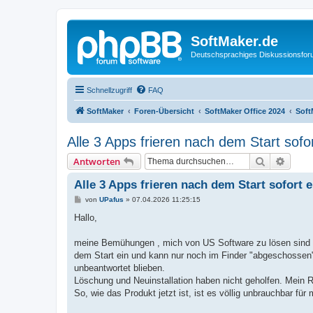
SoftMaker.de
Deutschsprachiges Diskussionsfo
Schnellzugriff
FAQ
SoftMaker
Foren-Übersicht
SoftMaker Office 2024
Soft
Alle 3 Apps frieren nach dem Start sofor
Suche
Erweit
Antworten
Alle 3 Apps frieren nach dem Start sofort e
B
von
UPafus
»
07.04.2026 11:25:15
e
i
Hallo,
t
r
a
meine Bemühungen , mich von US Software zu lösen sind im 
g
dem Start ein und kann nur noch im Finder "abgeschossen"
unbeantwortet blieben.
Löschung und Neuinstallation haben nicht geholfen. Mein 
So, wie das Produkt jetzt ist, ist es völlig unbrauchbar für 