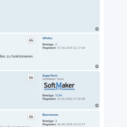
N
a
c
UPafus
h
o
Beiträge:
2
Registriert:
07.04.2026 11:17:44
b
e
les zu funktionieren.
n
N
a
c
SuperTech
h
SoftMaker Team
o
b
e
n
Beiträge:
5189
Registriert:
11.03.2020 17:30:08
N
a
c
Bueromane
h
o
Beiträge:
3
Registriert:
08.06.2026 22:01:57
b