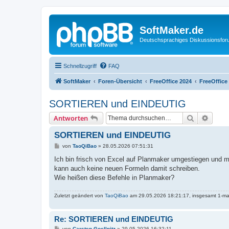
SoftMaker.de
Deutschsprachiges Diskussionsfo
Schnellzugriff
FAQ
SoftMaker
Foren-Übersicht
FreeOffice 2024
FreeOffice
SORTIEREN und EINDEUTIG
Suche
Erweit
Antworten
SORTIEREN und EINDEUTIG
B
von
TaoQiBao
»
28.05.2026 07:51:31
e
i
Ich bin frisch von Excel auf Planmaker umgestiegen und 
t
kann auch keine neuen Formeln damit schreiben.
r
a
Wie heißen diese Befehle in Planmaker?
g
Zuletzt geändert von
TaoQiBao
am 29.05.2026 18:21:17, insgesamt 1-ma
Re: SORTIEREN und EINDEUTIG
B
von
Carsten Goellnitz
»
29.05.2026 16:32:11