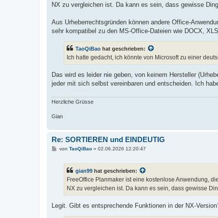
NX zu vergleichen ist. Da kann es sein, dass gewisse Ding
Aus Urheberrechtsgründen können andere Office-Anwendung
sehr kompatibel zu den MS-Office-Dateien wie DOCX, XLSX 
TaoQiBao
hat geschrieben:
Ich hatte gedacht, ich könnte von Microsoft zu einer deut
⁣Das wird es leider nie geben, von keinem Hersteller (Urhe
jeder mit sich selbst vereinbaren und entscheiden. Ich hab
Herzliche Grüsse
Gian
Re: SORTIEREN und EINDEUTIG
B
von
TaoQiBao
»
02.06.2026 12:20:47
e
i
t
gian99
hat geschrieben:
r
a
FreeOffice Planmaker ist eine kostenlose Anwendung, die 
g
NX zu vergleichen ist. Da kann es sein, dass gewisse Di
Legit. Gibt es entsprechende Funktionen in der NX-Version