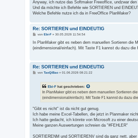
a
Anyway, ich nutze das Softmaker Freeoffice, undzwar den
g
Und da möchte ich Befehle wie SORTIEREN und EINDEUTIG n
Welche Befehle nutze ich da in FreeOffice PlanMaker?
Re: SORTIEREN und EINDEUTIG
B
von
Ebi-F
»
30.05.2026 11:54:54
e
i
In PlanMaker gibt es neben dem manuellen Sortieren di
t
(eindimensional/einfach). Mit Taste F1 kannst du dazu die 
r
a
g
Re: SORTIEREN und EINDEUTIG
B
von
TaoQiBao
»
01.06.2026 08:21:22
e
i
t
Ebi-F
hat geschrieben:
r
a
In PlanMaker gibt es neben dem manuellen Sortieren d
g
(eindimensional/einfach). Mit Taste F1 kannst du dazu die
"Gibt es nicht" ist da nicht gut genug.
Ich habe meine Excel-Tabellen, die jetzt in Planmaker nicht
Ich hatte gedacht, ich könnte von Microsoft zu einer deuts
Meine ganzen Auswertungen schreien da "#FEHLER"
SORTIERENM und SORTIERENV sind da ganz nett, aber wenn 