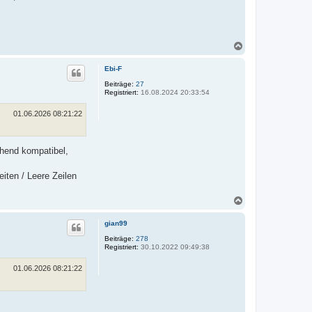
N
a
c
Ebi-F
h
o
Beiträge:
27
Registriert:
16.08.2024 20:33:54
b
e
n
01.06.2026 08:21:22
ehend kompatibel,
iten / Leere Zeilen
N
a
c
gian99
h
o
Beiträge:
278
Registriert:
30.10.2022 09:49:38
b
e
n
01.06.2026 08:21:22