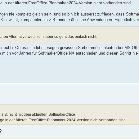
e in der älteren FreeOffice-Planmaker-2024-Version nicht vorhanden sind.
en nie komplett gleich sein, und so bin ich äusserst zufrieden, dass Soft
usw. ist, kompatibler als z.B. andere ähnliche Anwendungen. Eigentlich ver
schen Alternative wechseln, aber so geht das einfach nicht.
berrecht). Ob es sich lohnt, wegen gewissen Sortiernmöglichkeiten bei MS-Off
e mich vor Jahren für SoftmakerOffice NX entschieden und diesen Schritt nie 
z.B. nicht mit dem aktuellen SoftmakerOffice
nge in der älteren FreeOffice-Planmaker-2024-Version nicht vorhanden sind.
?