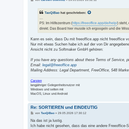
e
i
t
TaoQiBao
hat geschrieben:
r
a
....
g
PS: Im Hilfezentrum (
https://freeoffice.app/de/help/
) steht
direkt. Das Board hier musste ich ergoogeln und die Wi
Kann es sein, dass Du mit freeoffice.app nicht freeoffice 
Nur mit etwas Suchen habe ich auf der von Dir angegebene
Ansicht nicht zu Softmaker GmbH gehören:
If you have any questions about these Terms of Service, p
Email:
legal@freeoffice.app
Mailing Address: Legal Department, FreeOffice, 548 Mark
Carsten
langjähriger Gelegenheitsnutzer mit
Windows und selten mit
MacOS, Linux und Android
Re: SORTIEREN und EINDEUTIG
B
von
TaoQiBao
»
29.05.2026 17:30:12
e
i
Na das ist ja lustig.
t
Ich habe nicht gesehen, dass das eine andere Freeoffice-Sei
r