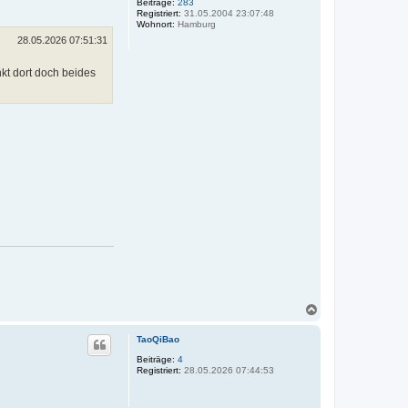
o
Beiträge:
283
Registriert:
31.05.2004 23:07:48
b
Wohnort:
Hamburg
e
n
28.05.2026 07:51:31
kt dort doch beides
N
a
c
TaoQiBao
h
o
Beiträge:
4
Registriert:
28.05.2026 07:44:53
b
e
n