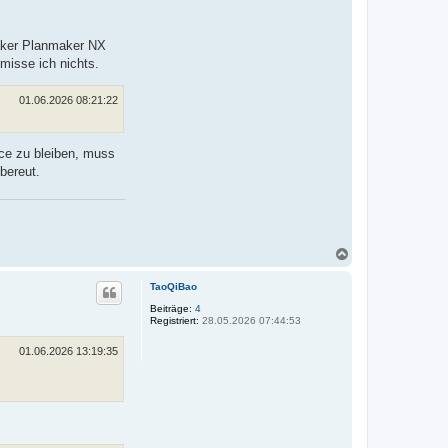
maker Planmaker NX
misse ich nichts.
01.06.2026 08:21:22
ice zu bleiben, muss
bereut.
N
a
c
TaoQiBao
h
o
Beiträge:
4
Registriert:
28.05.2026 07:44:53
b
e
n
01.06.2026 13:19:35