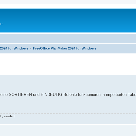
rum
 2024 für Windows
FreeOffice PlanMaker 2024 für Windows
erte Suche
meine SORTIEREN und EINDEUTIG Befehle funktionieren in importierten Tabell
l geändert.