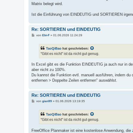
Matrix belegt wird.
Ist die Einführung von EINDEUTIG und SORTIEREN irgend
Re: SORTIEREN und EINDEUTIG
B
von
Ebi-F
»
01.06.2026 11:24:29
e
i
t
TaoQiBao
hat geschrieben:
r
a
"Gibt es nicht" ist da nicht gut genug.
g
In Excel gibt es die Funktion EINDEUTIG ja auch nur in de
aber nicht zu 100%.
Du kannst die Funktion evtl. manuell ausführen, indem du 
entfernen > Doppelte Zeilen entfernen" auswählst.
Re: SORTIEREN und EINDEUTIG
B
von
gian99
»
01.06.2026 13:19:35
e
i
t
TaoQiBao
hat geschrieben:
r
a
"Gibt es nicht" ist da nicht gut genug.
g
FreeOffice Planmaker ist eine kostenlose Anwendung, die 