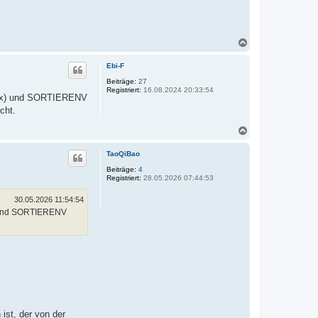
N
a
c
Ebi-F
h
o
Beiträge:
27
Registriert:
16.08.2024 20:33:54
b
plex) und SORTIERENV
e
cht.
n
N
a
c
TaoQiBao
h
o
Beiträge:
4
Registriert:
28.05.2026 07:44:53
b
e
n
30.05.2026 11:54:54
) und SORTIERENV
st, der von der