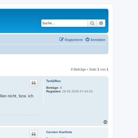
Suche
Erweiterte Suche
Registrieren
Anmelden
8 Beiträge • Seite
1
von
1
TaoQiBao
Beiträge:
4
Registriert:
28.05.2026 07:44:53
en nicht, bzw. ich
N
a
c
Carsten Goellnitz
h