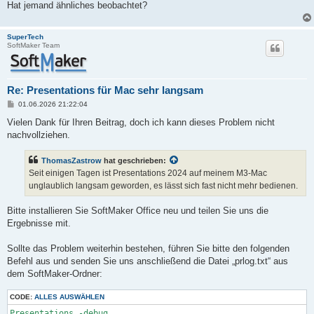
Hat jemand ähnliches beobachtet?
SuperTech
SoftMaker Team
Re: Presentations für Mac sehr langsam
B
01.06.2026 21:22:04
e
i
Vielen Dank für Ihren Beitrag, doch ich kann dieses Problem nicht
t
nachvollziehen.
r
a
g
ThomasZastrow
hat geschrieben:
Seit einigen Tagen ist Presentations 2024 auf meinem M3-Mac
unglaublich langsam geworden, es lässt sich fast nicht mehr bedienen.
Bitte installieren Sie SoftMaker Office neu und teilen Sie uns die
Ergebnisse mit.
Sollte das Problem weiterhin bestehen, führen Sie bitte den folgenden
Befehl aus und senden Sie uns anschließend die Datei „prlog.txt“ aus
dem SoftMaker-Ordner:
CODE:
ALLES AUSWÄHLEN
Presentations -debug