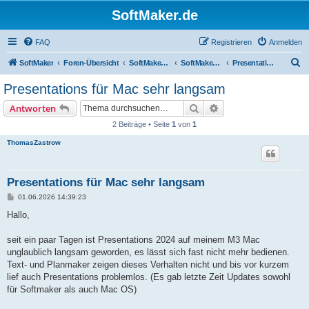
SoftMaker.de
FAQ
Registrieren
Anmelden
S
SoftMaker
Foren-Übersicht
SoftMaker Office 2024
SoftMaker Office 2024 für Mac
Presentations 2024 für Mac
u
Presentations für Mac sehr langsam
c
Suche
Erweiterte Suche
Antworten
h
2 Beiträge • Seite
1
von
1
e
ThomasZastrow
Presentations für Mac sehr langsam
B
01.06.2026 14:39:23
e
i
Hallo,
t
r
a
seit ein paar Tagen ist Presentations 2024 auf meinem M3 Mac
g
unglaublich langsam geworden, es lässt sich fast nicht mehr bedienen.
Text- und Planmaker zeigen dieses Verhalten nicht und bis vor kurzem
lief auch Presentations problemlos. (Es gab letzte Zeit Updates sowohl
für Softmaker als auch Mac OS)