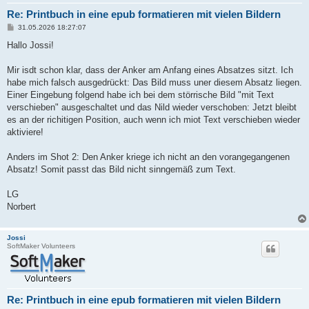
Re: Printbuch in eine epub formatieren mit vielen Bildern
B
31.05.2026 18:27:07
e
i
Hallo Jossi!
t
r
a
Mir isdt schon klar, dass der Anker am Anfang eines Absatzes sitzt. Ich
g
habe mich falsch ausgedrückt: Das Bild muss uner diesem Absatz liegen.
Einer Eingebung folgend habe ich bei dem störrische Bild "mit Text
verschieben" ausgeschaltet und das Nild wieder verschoben: Jetzt bleibt
es an der richitigen Position, auch wenn ich miot Text verschieben wieder
aktiviere!
Anders im Shot 2: Den Anker kriege ich nicht an den vorangegangenen
Absatz! Somit passt das Bild nicht sinngemäß zum Text.
LG
Norbert
Jossi
SoftMaker Volunteers
Re: Printbuch in eine epub formatieren mit vielen Bildern