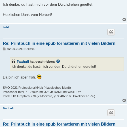
Ich denke, du hast mich vor dem Durchdrehen gerettet!
Herzlichen Dank vom Norbert!
beiti
Re: Printbuch in eine epub formatieren mit vielen Bildern
B
02.06.2026 21:45:00
e
i
t
Texthufi
hat geschrieben:
r
a
Ich denke, du hast mich vor dem Durchdrehen gerettet!
g
Da bin ich aber froh.
SMO 2021 Professional 64bit (klassisches Menü)
Prozessor Intel i7-12700K mit 32 GB RAM und Win11 Pro
Intel UHD Graphics 770 (2 Monitore, je 3840x2160 Pixel bei 175 %)
Texthufi
Re: Printbuch in eine epub formatieren mit vielen Bildern