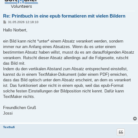
Re: Printbuch in eine epub formatieren mit vielen Bildern
B
31.05.2026 12:18:10
e
i
Hallo Norbert,
t
r
a
ein Bild kann nicht *unter* einem Absatz verankert werden, sondern
g
immer nur am Anfang eines Absatzes. Wenn du es unter einem
bestimmten Absatz haben willst, musst du es am darauffolgenden Absatz
verankern. Rutscht dieser Absatz allerdings auf die Folgeseite, rutscht
das Bild mit.
Indem du den vertikalen Abstand zum Absatz entsprechend einstellst,
kannst du in einem TextMaker-Dokument (oder einem PDF) erreichen,
dass das Bild optisch unter dem Absatz erscheint, an dem es verankert
ist. Das funktioniert aber nicht in einem epub, weil das epub-Format
solche festen Einstellungen der Bildposition nicht kennt. Dafür kann
TextMaker nichts.
Freundlichen Gruß
Jossi
Texthufi