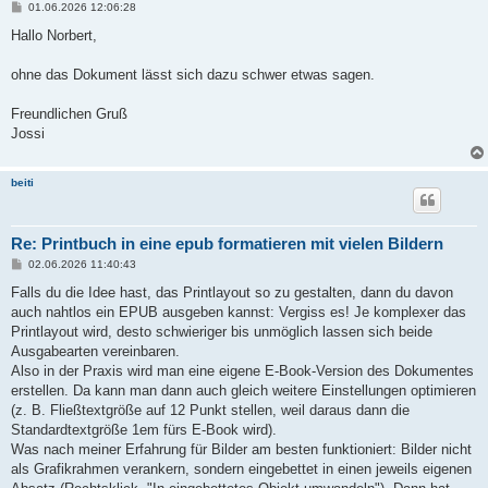
B
01.06.2026 12:06:28
e
i
Hallo Norbert,
t
r
a
ohne das Dokument lässt sich dazu schwer etwas sagen.
g
Freundlichen Gruß
Jossi
beiti
Re: Printbuch in eine epub formatieren mit vielen Bildern
B
02.06.2026 11:40:43
e
i
Falls du die Idee hast, das Printlayout so zu gestalten, dann du davon
t
auch nahtlos ein EPUB ausgeben kannst: Vergiss es! Je komplexer das
r
a
Printlayout wird, desto schwieriger bis unmöglich lassen sich beide
g
Ausgabearten vereinbaren.
Also in der Praxis wird man eine eigene E-Book-Version des Dokumentes
erstellen. Da kann man dann auch gleich weitere Einstellungen optimieren
(z. B. Fließtextgröße auf 12 Punkt stellen, weil daraus dann die
Standardtextgröße 1em fürs E-Book wird).
Was nach meiner Erfahrung für Bilder am besten funktioniert: Bilder nicht
als Grafikrahmen verankern, sondern eingebettet in einen jeweils eigenen