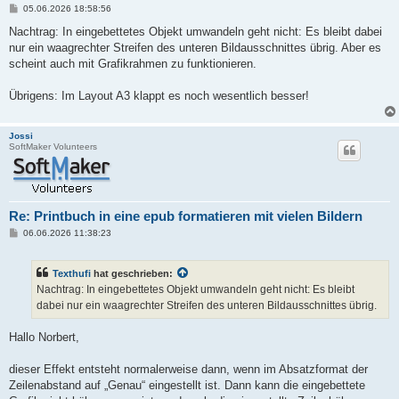
B
05.06.2026 18:58:56
e
i
Nachtrag: In eingebettetes Objekt umwandeln geht nicht: Es bleibt dabei
t
nur ein waagrechter Streifen des unteren Bildausschnittes übrig. Aber es
r
a
scheint auch mit Grafikrahmen zu funktionieren.
g
Übrigens: Im Layout A3 klappt es noch wesentlich besser!
Jossi
SoftMaker Volunteers
Re: Printbuch in eine epub formatieren mit vielen Bildern
B
06.06.2026 11:38:23
e
i
t
Texthufi
hat geschrieben:
r
a
Nachtrag: In eingebettetes Objekt umwandeln geht nicht: Es bleibt
g
dabei nur ein waagrechter Streifen des unteren Bildausschnittes übrig.
Hallo Norbert,
dieser Effekt entsteht normalerweise dann, wenn im Absatzformat der
Zeilenabstand auf „Genau“ eingestellt ist. Dann kann die eingebettete