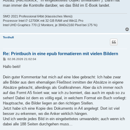
Absatz (Rechtsklick, "In eingebettetes Objekt umwandeln"). Dann hat
man immer die Kontrolle darüber, wo das Bild im E-Book landet.
SMO 2021 Professional 64bit (klassisches Menü)
Prozessor Intel i7-12700K mit 32 GB RAM und Win11 Pro
Intel UHD Graphics 770 (2 Monitore, je 3840x2160 Pixel bei 175 %)
Texthufi
Re: Printbuch in eine epub formatieren mit vielen Bildern
B
02.06.2026 21:02:04
e
i
Hallo beiti!
t
r
a
Dein guter Kommentar hat mich auf eine Idee gebracht: Ich habe zwar
g
alle Bilder aus dem ehemaligen Fließtext inmitten der Absätze in eigene
Absätze gebracht, allerdings als Grafikrahmen. Aber da ich immer noch
auf das Formt A5 fixiert war, war ich zu borniert, das auch im epub so zu
sehen! Dabei ist dem es völlig egal, in welchem Format ein Buch vorliegt:
Hauptsache, die Bilder liegen an den richtigen Stellen.
Jetzt habe ich eine Kopie des Dokuments in A4 angelegt: Dort ist viel
besser zu erkennen, wo die Anker wirklich hängen.
Und ich werde jedes Bild in ein eingebettetes umwandeln; auch wenn ich
dabei alle 188 Seiten durchgehen muss...