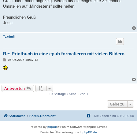
Grafik nicht höher angezeigt werden als die eingestellte Zeilenhöhe.
Umstellen auf „Mindestens“ sollte helfen.
Freundlichen Gruß
Jossi
Texthufi
Re: Printbuch in eine epub formatieren mit vielen Bildern
B
06.06.2026 18:47:13
e
i
t
r
a
g
Antworten
10 Beiträge • Seite
1
von
1
Gehe zu
SoftMaker
Foren-Übersicht
Alle Zeiten sind
UTC+02:00
Powered by
phpBB
® Forum Software © phpBB Limited
Deutsche Übersetzung durch
phpBB.de