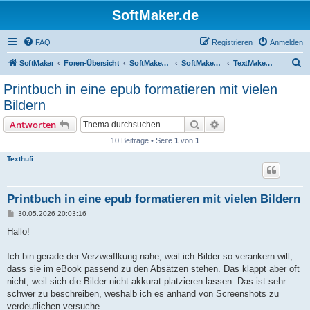
SoftMaker.de
FAQ
Registrieren
Anmelden
S
SoftMaker
Foren-Übersicht
SoftMaker Office 2024
SoftMaker Office 2024 für Windows
TextMaker 2024 für Windows
u
Printbuch in eine epub formatieren mit vielen
c
Bildern
h
Suche
Erweiterte Suche
Antworten
e
10 Beiträge • Seite
1
von
1
Texthufi
Printbuch in eine epub formatieren mit vielen Bildern
B
30.05.2026 20:03:16
e
i
Hallo!
t
r
a
Ich bin gerade der Verzweiflkung nahe, weil ich Bilder so verankern will,
g
dass sie im eBook passend zu den Absätzen stehen. Das klappt aber oft
nicht, weil sich die Bilder nicht akkurat platzieren lassen. Das ist sehr
schwer zu beschreiben, weshalb ich es anhand von Screenshots zu
verdeutlichen versuche.