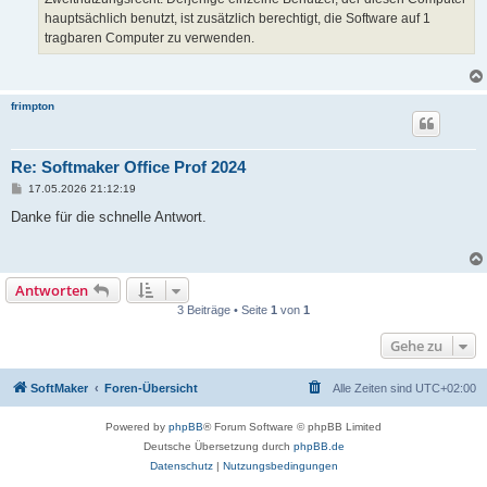
hauptsächlich benutzt, ist zusätzlich berechtigt, die Software auf 1
tragbaren Computer zu verwenden.
frimpton
Re: Softmaker Office Prof 2024
B
17.05.2026 21:12:19
e
i
Danke für die schnelle Antwort.
t
r
a
g
Antworten
3 Beiträge • Seite
1
von
1
Gehe zu
SoftMaker
Foren-Übersicht
Alle Zeiten sind
UTC+02:00
Powered by
phpBB
® Forum Software © phpBB Limited
Deutsche Übersetzung durch
phpBB.de
Datenschutz
|
Nutzungsbedingungen