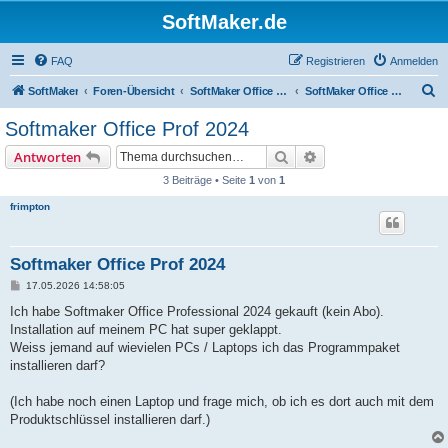
SoftMaker.de
FAQ
Registrieren
Anmelden
S
SoftMaker
Foren-Übersicht
SoftMaker Office 2021 für Windows
SoftMaker Office 2021 für Windows (allgemein)
u
Softmaker Office Prof 2024
c
Suche
Erweiterte Suche
Antworten
h
3 Beiträge • Seite
1
von
1
e
frimpton
Softmaker Office Prof 2024
B
17.05.2026 14:58:05
e
i
Ich habe Softmaker Office Professional 2024 gekauft (kein Abo).
t
Installation auf meinem PC hat super geklappt.
r
a
Weiss jemand auf wievielen PCs / Laptops ich das Programmpaket
g
installieren darf?
(Ich habe noch einen Laptop und frage mich, ob ich es dort auch mit dem
Produktschlüssel installieren darf.)