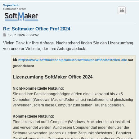
SuperTech
SoftMaker Team
Re: Softmaker Office Prof 2024
B
17.05.2026 20:33:52
e
i
Vielen Dank für Ihre Anfrage. Nachstehend finden Sie den Lizenzumfang
t
von unserer Website, der Ihre Anfrage abdeckt:
r
a
g
https://www.softmaker.de/produkte/softmaker-office/bestellen-alle
hat
geschrieben:
Lizenzumfang SoftMaker Office 2024
Nicht-kommerzielle Nutzung:
Sie und Ihre Familienangehörigen dürfen eine Lizenz auf bis zu 5
Computern (Windows, Mac und/oder Linux) installieren und gleichzeitig
verwenden, sofern diese Computer zum selben Haushalt gehören.
Kommerzielle Nutzung:
Eine Lizenz darf auf 1 Computer (Windows, Mac oder Linux) installiert
und verwendet werden. Auf diesem Computer darf jeder Benutzer die
Software verwenden, jedoch zu jedem Zeitpunkt höchstens 1 Benutzer.
Zweitnutzungsrecht: Derjenige einzelne Benutzer, der diesen Computer