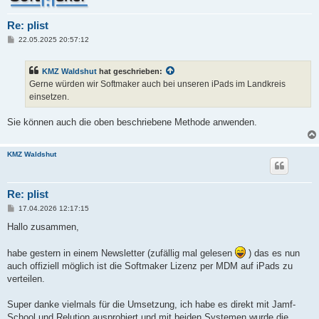
Re: plist
B
22.05.2025 20:57:12
e
i
t
KMZ Waldshut
hat geschrieben:
r
a
Gerne würden wir Softmaker auch bei unseren iPads im Landkreis
g
einsetzen.
Sie können auch die oben beschriebene Methode anwenden.
KMZ Waldshut
Re: plist
B
17.04.2026 12:17:15
e
i
Hallo zusammen,
t
r
a
habe gestern in einem Newsletter (zufällig mal gelesen
) das es nun
g
auch offiziell möglich ist die Softmaker Lizenz per MDM auf iPads zu
verteilen.
Super danke vielmals für die Umsetzung, ich habe es direkt mit Jamf-
School und Relution ausprobiert und mit beiden Systemen wurde die