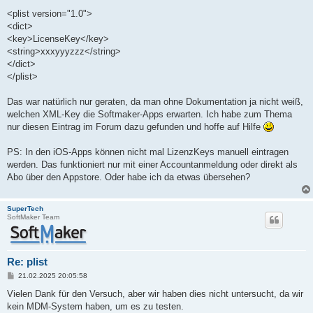
<plist version="1.0">
<dict>
<key>LicenseKey</key>
<string>xxxyyyzzz</string>
</dict>
</plist>
Das war natürlich nur geraten, da man ohne Dokumentation ja nicht weiß,
welchen XML-Key die Softmaker-Apps erwarten. Ich habe zum Thema
nur diesen Eintrag im Forum dazu gefunden und hoffe auf Hilfe
PS: In den iOS-Apps können nicht mal LizenzKeys manuell eintragen
werden. Das funktioniert nur mit einer Accountanmeldung oder direkt als
Abo über den Appstore. Oder habe ich da etwas übersehen?
SuperTech
SoftMaker Team
Re: plist
B
21.02.2025 20:05:58
e
i
Vielen Dank für den Versuch, aber wir haben dies nicht untersucht, da wir
t
kein MDM-System haben, um es zu testen.
r