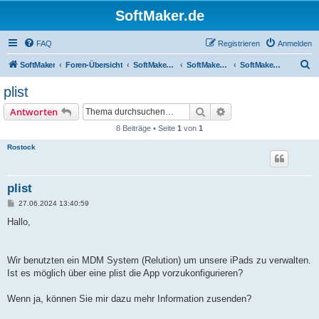
SoftMaker.de
FAQ
Registrieren
Anmelden
S
SoftMaker
Foren-Übersicht
SoftMaker Office NX
SoftMaker Office NX für iOS
SoftMaker Office NX für iOS (allgemein)
u
plist
c
Suche
Erweiterte Suche
Antworten
h
8 Beiträge • Seite
1
von
1
e
Rostock
plist
B
27.06.2024 13:40:59
e
i
Hallo,
t
r
a
g
Wir benutzten ein MDM System (Relution) um unsere iPads zu verwalten.
Ist es möglich über eine plist die App vorzukonfigurieren?
Wenn ja, können Sie mir dazu mehr Information zusenden?