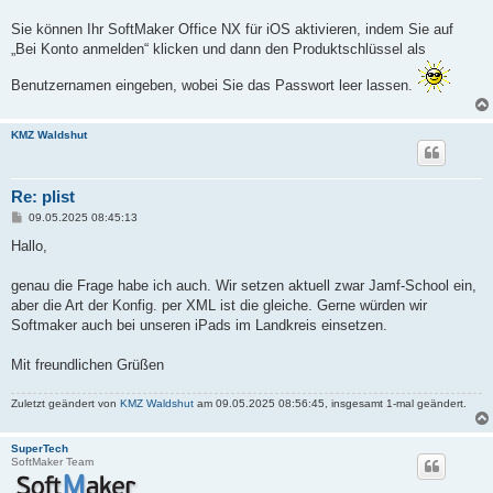
a
g
Sie können Ihr SoftMaker Office NX für iOS aktivieren, indem Sie auf
„Bei Konto anmelden“ klicken und dann den Produktschlüssel als
Benutzernamen eingeben, wobei Sie das Passwort leer lassen.
KMZ Waldshut
Re: plist
B
09.05.2025 08:45:13
e
i
Hallo,
t
r
a
genau die Frage habe ich auch. Wir setzen aktuell zwar Jamf-School ein,
g
aber die Art der Konfig. per XML ist die gleiche. Gerne würden wir
Softmaker auch bei unseren iPads im Landkreis einsetzen.
Mit freundlichen Grüßen
Zuletzt geändert von
KMZ Waldshut
am 09.05.2025 08:56:45, insgesamt 1-mal geändert.
SuperTech
SoftMaker Team