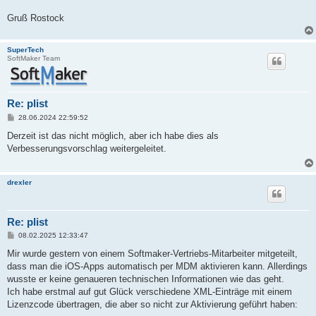
Gruß Rostock
SuperTech
SoftMaker Team
Re: plist
B
28.06.2024 22:59:52
e
i
Derzeit ist das nicht möglich, aber ich habe dies als
t
Verbesserungsvorschlag weitergeleitet.
r
a
g
drexler
Re: plist
B
08.02.2025 12:33:47
e
i
Mir wurde gestern von einem Softmaker-Vertriebs-Mitarbeiter mitgeteilt,
t
dass man die iOS-Apps automatisch per MDM aktivieren kann. Allerdings
r
a
wusste er keine genaueren technischen Informationen wie das geht.
g
Ich habe erstmal auf gut Glück verschiedene XML-Einträge mit einem
Lizenzcode übertragen, die aber so nicht zur Aktivierung geführt haben: