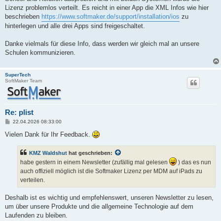
Lizenz problemlos verteilt. Es reicht in einer App die XML Infos wie hier
beschrieben
https://www.softmaker.de/support/installation/ios
zu
hinterlegen und alle drei Apps sind freigeschaltet.
Danke vielmals für diese Info, dass werden wir gleich mal an unsere
Schulen kommunizieren.
SuperTech
SoftMaker Team
Re: plist
B
22.04.2026 08:33:00
e
i
Vielen Dank für Ihr Feedback.
t
r
a
KMZ Waldshut
hat geschrieben:
g
habe gestern in einem Newsletter (zufällig mal gelesen
) das es nun
auch offiziell möglich ist die Softmaker Lizenz per MDM auf iPads zu
verteilen.
Deshalb ist es wichtig und empfehlenswert, unseren Newsletter zu lesen,
um über unsere Produkte und die allgemeine Technologie auf dem
Laufenden zu bleiben.