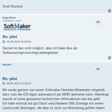
Gruß Rostock
SuperTech
SoftMaker Team
Re: plist
B
28.06.2024 22:59:52
e
i
Derzeit ist das nicht möglich, aber ich habe dies als
t
Verbesserungsvorschlag weitergeleitet.
r
a
g
drexler
Re: plist
B
08.02.2025 12:33:47
e
i
Mir wurde gestern von einem Softmaker-Vertriebs-Mitarbeiter mitgeteilt,
t
dass man die iOS-Apps automatisch per MDM aktivieren kann. Allerdings
r
a
wusste er keine genaueren technischen Informationen wie das geht.
g
Ich habe erstmal auf gut Glück verschiedene XML-Einträge mit einem
Lizenzcode übertragen, die aber so nicht zur Aktivierung geführt haben: