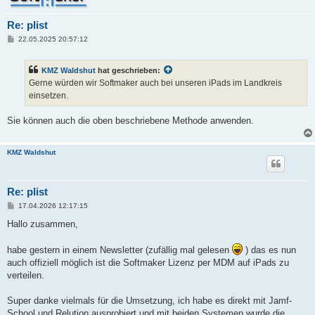
Re: plist
B
22.05.2025 20:57:12
e
i
t
KMZ Waldshut
hat geschrieben:
r
a
Gerne würden wir Softmaker auch bei unseren iPads im Landkreis
g
einsetzen.
Sie können auch die oben beschriebene Methode anwenden.
KMZ Waldshut
Re: plist
B
17.04.2026 12:17:15
e
i
Hallo zusammen,
t
r
a
habe gestern in einem Newsletter (zufällig mal gelesen
) das es nun
g
auch offiziell möglich ist die Softmaker Lizenz per MDM auf iPads zu
verteilen.
Super danke vielmals für die Umsetzung, ich habe es direkt mit Jamf-
School und Relution ausprobiert und mit beiden Systemen wurde die