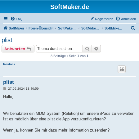
SoftMaker.de
FAQ
Registrieren
Anmelden
S
SoftMaker
Foren-Übersicht
SoftMaker Office NX
SoftMaker Office NX für iOS
SoftMaker Office NX für iOS (allgemein)
u
plist
c
Suche
Erweiterte Suche
Antworten
h
8 Beiträge • Seite
1
von
1
e
Rostock
plist
B
27.06.2024 13:40:59
e
i
Hallo,
t
r
a
g
Wir benutzten ein MDM System (Relution) um unsere iPads zu verwalten.
Ist es möglich über eine plist die App vorzukonfigurieren?
Wenn ja, können Sie mir dazu mehr Information zusenden?