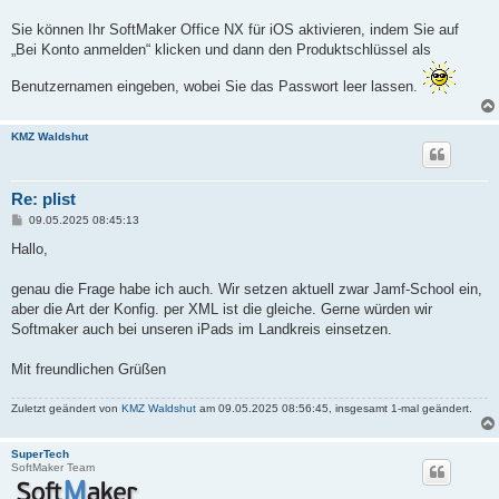
a
g
Sie können Ihr SoftMaker Office NX für iOS aktivieren, indem Sie auf
„Bei Konto anmelden“ klicken und dann den Produktschlüssel als
Benutzernamen eingeben, wobei Sie das Passwort leer lassen.
KMZ Waldshut
Re: plist
B
09.05.2025 08:45:13
e
i
Hallo,
t
r
a
genau die Frage habe ich auch. Wir setzen aktuell zwar Jamf-School ein,
g
aber die Art der Konfig. per XML ist die gleiche. Gerne würden wir
Softmaker auch bei unseren iPads im Landkreis einsetzen.
Mit freundlichen Grüßen
Zuletzt geändert von
KMZ Waldshut
am 09.05.2025 08:56:45, insgesamt 1-mal geändert.
SuperTech
SoftMaker Team