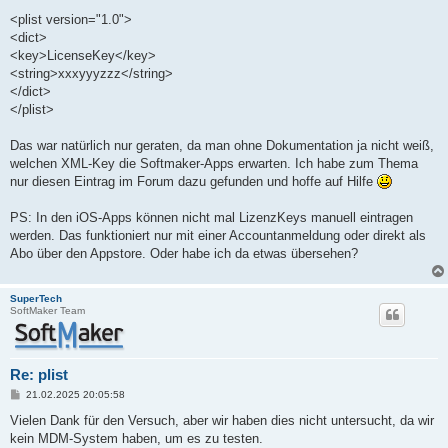
<plist version="1.0">
<dict>
<key>LicenseKey</key>
<string>xxxyyyzzz</string>
</dict>
</plist>
Das war natürlich nur geraten, da man ohne Dokumentation ja nicht weiß,
welchen XML-Key die Softmaker-Apps erwarten. Ich habe zum Thema
nur diesen Eintrag im Forum dazu gefunden und hoffe auf Hilfe
PS: In den iOS-Apps können nicht mal LizenzKeys manuell eintragen
werden. Das funktioniert nur mit einer Accountanmeldung oder direkt als
Abo über den Appstore. Oder habe ich da etwas übersehen?
SuperTech
SoftMaker Team
Re: plist
B
21.02.2025 20:05:58
e
i
Vielen Dank für den Versuch, aber wir haben dies nicht untersucht, da wir
t
kein MDM-System haben, um es zu testen.
r