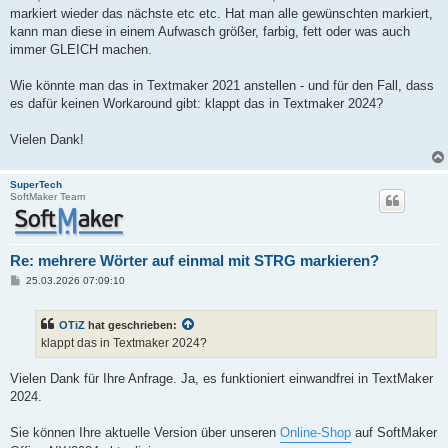
markiert wieder das nächste etc etc. Hat man alle gewünschten markiert,
kann man diese in einem Aufwasch größer, farbig, fett oder was auch
immer GLEICH machen.
Wie könnte man das in Textmaker 2021 anstellen - und für den Fall, dass
es dafür keinen Workaround gibt: klappt das in Textmaker 2024?
Vielen Dank!
SuperTech
SoftMaker Team
Re: mehrere Wörter auf einmal mit STRG markieren?
B
25.03.2026 07:09:10
e
i
t
OTiZ
hat geschrieben:
r
a
klappt das in Textmaker 2024?
g
Vielen Dank für Ihre Anfrage. Ja, es funktioniert einwandfrei in TextMaker
2024.
Sie können Ihre aktuelle Version über unseren
Online-Shop
auf SoftMaker