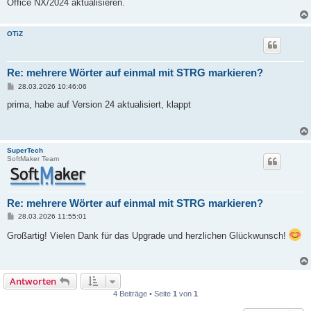
Office NX/2024 aktualisieren.
OTiZ
Re: mehrere Wörter auf einmal mit STRG markieren?
B
28.03.2026 10:46:06
e
i
prima, habe auf Version 24 aktualisiert, klappt
t
r
a
g
SuperTech
SoftMaker Team
Re: mehrere Wörter auf einmal mit STRG markieren?
B
28.03.2026 11:55:01
e
i
Großartig! Vielen Dank für das Upgrade und herzlichen Glückwunsch!
t
r
a
g
Antworten
4 Beiträge • Seite
1
von
1