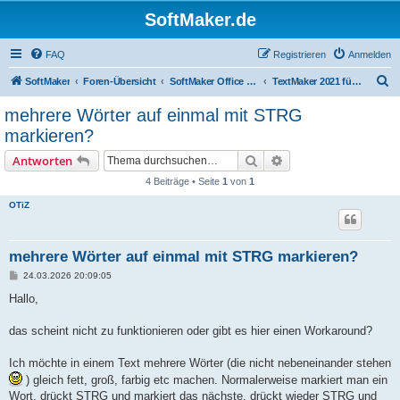
SoftMaker.de
FAQ
Registrieren
Anmelden
S
SoftMaker
Foren-Übersicht
SoftMaker Office 2021 für Windows
TextMaker 2021 für Windows
u
mehrere Wörter auf einmal mit STRG
c
markieren?
h
Suche
Erweiterte Suche
Antworten
e
4 Beiträge • Seite
1
von
1
OTiZ
mehrere Wörter auf einmal mit STRG markieren?
B
24.03.2026 20:09:05
e
i
Hallo,
t
r
a
das scheint nicht zu funktionieren oder gibt es hier einen Workaround?
g
Ich möchte in einem Text mehrere Wörter (die nicht nebeneinander stehen
) gleich fett, groß, farbig etc machen. Normalerweise markiert man ein
Wort, drückt STRG und markiert das nächste, drückt wieder STRG und