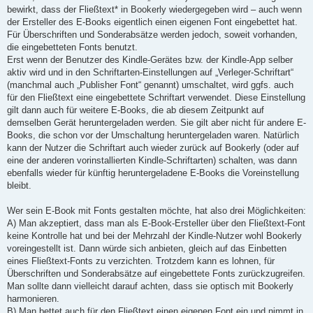
bewirkt, dass der Fließtext* in Bookerly wiedergegeben wird – auch wenn
der Ersteller des E-Books eigentlich einen eigenen Font eingebettet hat.
Für Überschriften und Sonderabsätze werden jedoch, soweit vorhanden,
die eingebetteten Fonts benutzt.
Erst wenn der Benutzer des Kindle-Gerätes bzw. der Kindle-App selber
aktiv wird und in den Schriftarten-Einstellungen auf „Verleger-Schriftart“
(manchmal auch „Publisher Font“ genannt) umschaltet, wird ggfs. auch
für den Fließtext eine eingebettete Schriftart verwendet. Diese Einstellung
gilt dann auch für weitere E-Books, die ab diesem Zeitpunkt auf
demselben Gerät heruntergeladen werden. Sie gilt aber nicht für andere E-
Books, die schon vor der Umschaltung heruntergeladen waren. Natürlich
kann der Nutzer die Schriftart auch wieder zurück auf Bookerly (oder auf
eine der anderen vorinstallierten Kindle-Schriftarten) schalten, was dann
ebenfalls wieder für künftig heruntergeladene E-Books die Voreinstellung
bleibt.
Wer sein E-Book mit Fonts gestalten möchte, hat also drei Möglichkeiten:
A) Man akzeptiert, dass man als E-Book-Ersteller über den Fließtext-Font
keine Kontrolle hat und bei der Mehrzahl der Kindle-Nutzer wohl Bookerly
voreingestellt ist. Dann würde sich anbieten, gleich auf das Einbetten
eines Fließtext-Fonts zu verzichten. Trotzdem kann es lohnen, für
Überschriften und Sonderabsätze auf eingebettete Fonts zurückzugreifen.
Man sollte dann vielleicht darauf achten, dass sie optisch mit Bookerly
harmonieren.
B) Man bettet auch für den Fließtext einen eigenen Font ein und nimmt in