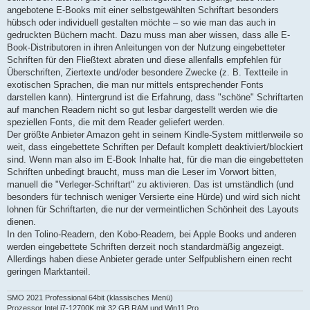
angebotene E-Books mit einer selbstgewählten Schriftart besonders
hübsch oder individuell gestalten möchte – so wie man das auch in
gedruckten Büchern macht. Dazu muss man aber wissen, dass alle E-
Book-Distributoren in ihren Anleitungen von der Nutzung eingebetteter
Schriften für den Fließtext abraten und diese allenfalls empfehlen für
Überschriften, Ziertexte und/oder besondere Zwecke (z. B. Textteile in
exotischen Sprachen, die man nur mittels entsprechender Fonts
darstellen kann). Hintergrund ist die Erfahrung, dass "schöne" Schriftarten
auf manchen Readern nicht so gut lesbar dargestellt werden wie die
speziellen Fonts, die mit dem Reader geliefert werden.
Der größte Anbieter Amazon geht in seinem Kindle-System mittlerweile so
weit, dass eingebettete Schriften per Default komplett deaktiviert/blockiert
sind. Wenn man also im E-Book Inhalte hat, für die man die eingebetteten
Schriften unbedingt braucht, muss man die Leser im Vorwort bitten,
manuell die "Verleger-Schriftart" zu aktivieren. Das ist umständlich (und
besonders für technisch weniger Versierte eine Hürde) und wird sich nicht
lohnen für Schriftarten, die nur der vermeintlichen Schönheit des Layouts
dienen.
In den Tolino-Readern, den Kobo-Readern, bei Apple Books und anderen
werden eingebettete Schriften derzeit noch standardmäßig angezeigt.
Allerdings haben diese Anbieter gerade unter Selfpublishern einen recht
geringen Marktanteil.
SMO 2021 Professional 64bit (klassisches Menü)
Prozessor Intel i7-12700K mit 32 GB RAM und Win11 Pro