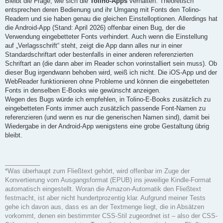
Bleibt die Frage, wie sich die
Tolino-Apps
verhalten. Theoretisch
entsprechen deren Bedienung und ihr Umgang mit Fonts den Tolino-
Readern und sie haben genau die gleichen Einstelloptionen. Allerdings hat
die Android-App (Stand: April 2026) offenbar einen Bug, der die
Verwendung eingebetteter Fonts verhindert. Auch wenn die Einstellung
auf „Verlagsschrift“ steht, zeigt die App dann alles nur in einer
Standardschriftart oder bestenfalls in einer anderen referenzierten
Schriftart an (die dann aber im Reader schon vorinstalliert sein muss). Ob
dieser Bug irgendwann behoben wird, weiß ich nicht. Die iOS-App und der
WebReader funktionieren ohne Probleme und können die eingebetteten
Fonts in denselben E-Books wie gewünscht anzeigen.
Wegen des Bugs würde ich empfehlen, in Tolino-E-Books zusätzlich zu
eingebetteten Fonts immer auch zusätzlich passende Font-Namen zu
referenzieren (und wenn es nur die generischen Namen sind), damit bei
Wiedergabe in der Android-App wenigstens eine grobe Gestaltung übrig
bleibt.
__________
*Was überhaupt zum Fließtext gehört, wird offenbar im Zuge der
Konvertierung vom Ausgangsformat (EPUB) ins jeweilige Kindle-Format
automatisch eingestellt. Woran die Amazon-Automatik den Fließtext
festmacht, ist aber nicht hundertprozentig klar. Aufgrund meiner Tests
gehe ich davon aus, dass es an der Textmenge liegt, die in Absätzen
vorkommt, denen ein bestimmter CSS-Stil zugeordnet ist – also der CSS-