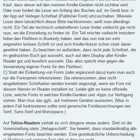
Kauf, dass dieser auf den meisten Kindle-Geräten nicht sichtbar wird.
Oder man fordert die Leser am Anfang des Buches auf, im Gerät bzw. in
der App auf Verleger-Schriftart (Publisher Font) umzuschalten. Wieviele
Leser dann tatsächlich dieser Bitte nachkommen, weiß man allerdings
nicht. Ein Teil der technisch unbeholfenen Leser findet vielleicht gar nicht
raus, wo die Einstellung zu finden ist. Ein Teil möchte vielleicht trotzdem
lieber den Fließtext in Bookerly haben, weil das nun mal ein sehr
angenehm lesbare Schrift ist und sich Kindle-Nutzer schon stark daran
gewöhnt haben. Zu beachten ist außerdem, dass nicht jede Schriftart, die
im gedruckten Buch gut aussieht, auch auf dem Display aller Kindle-
Reader gut und leserlich aussieht. Das alles spricht eher gegen die
Verwendung eigener Fonts für den Fließtext.
C) Statt der Einbettung von Fonts (oder ergänzend dazu) kann man auch
nur die Fontnamen referenzieren. Die referenzierten, aber nicht
eingebetteten Schriftarten werden korrekt angezeigt, wenn ein Font mit
diesem Namen im Reader installiert ist. Leider gibt es keine offizielle
Liste, welche Fonts in welchen Kindle-Geräten und -Apps zur Verfügung
stehen. Man mus das ggfs. auf mehreren Geräten austesten. (Was in
jedem Fall funktionieren sollte sind generische Fontbezeichnungen wie
Serif, Sans-Serif und Monospace.)
Auf
Tolino-Readern
verhält es sich übrigens etwas anders. Dort ist die
Voreinstellung stets „Verlagsschrift“. Sie bewirkt, dass standardmäßig alle
eingebetten Fonts beachtet werden. Eine grundsätzliche Unterscheidung
in Fließtext und anderen Text gibt es hier gar nicht.