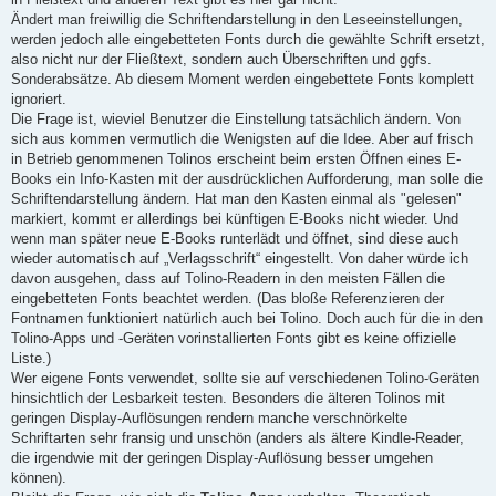
Ändert man freiwillig die Schriftendarstellung in den Leseeinstellungen,
werden jedoch alle eingebetteten Fonts durch die gewählte Schrift ersetzt,
also nicht nur der Fließtext, sondern auch Überschriften und ggfs.
Sonderabsätze. Ab diesem Moment werden eingebettete Fonts komplett
ignoriert.
Die Frage ist, wieviel Benutzer die Einstellung tatsächlich ändern. Von
sich aus kommen vermutlich die Wenigsten auf die Idee. Aber auf frisch
in Betrieb genommenen Tolinos erscheint beim ersten Öffnen eines E-
Books ein Info-Kasten mit der ausdrücklichen Aufforderung, man solle die
Schriftendarstellung ändern. Hat man den Kasten einmal als "gelesen"
markiert, kommt er allerdings bei künftigen E-Books nicht wieder. Und
wenn man später neue E-Books runterlädt und öffnet, sind diese auch
wieder automatisch auf „Verlagsschrift“ eingestellt. Von daher würde ich
davon ausgehen, dass auf Tolino-Readern in den meisten Fällen die
eingebetteten Fonts beachtet werden. (Das bloße Referenzieren der
Fontnamen funktioniert natürlich auch bei Tolino. Doch auch für die in den
Tolino-Apps und -Geräten vorinstallierten Fonts gibt es keine offizielle
Liste.)
Wer eigene Fonts verwendet, sollte sie auf verschiedenen Tolino-Geräten
hinsichtlich der Lesbarkeit testen. Besonders die älteren Tolinos mit
geringen Display-Auflösungen rendern manche verschnörkelte
Schriftarten sehr fransig und unschön (anders als ältere Kindle-Reader,
die irgendwie mit der geringen Display-Auflösung besser umgehen
können).