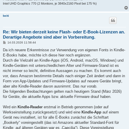
Intel UHD Graphics 770 (2 Monitore, je 3840x2160 Pixel bei 175 %)
beiti
Re: Wir bieten derzeit keine Flash- oder E-Book-Lizenzen an.
Derartige Angebote sind aber in Vorbereitung.
B
14.03.2026 11:58:44
e
i
Da ich neuere Erkenntnisse zur Verwendung von eigenen Fonts in Kindle-
t
E-Books habe, möchte ich diese hier noch ergänzen.
r
a
Durch die Vielzahl an Kindle-Apps (iOS, Android, macOS, Windows) und
g
Kindle-Geräten mit unterschiedlichem Alter und Firmware-Stand ist es
nicht immer so leicht, definitive Aussagen zu machen. Es kommt auch
vor, dass Amazon bestimmte Details nach einiger Zeit ändert und dann in
Form von App-Updates und Firmware-Updates auf neuere Geräte bringt,
aber alte Kindle-Reader davon ausnimmt. Das nur vorab.
Die folgenden Beobachtungen gelten nach heutigem Stand (März 2026)
für Geräte, die aktuelle Apps bzw. aktuelle Firmware drauf haben.
Wird ein
Kindle-Reader
erstmal in Betrieb genommen (oder auf
Werkseinstellung zurückgesetzt) und wird eine
Kindle-App
auf einem
Gerät neu installiert, ist für alle E-Books zunächst die Schriftart
„Bookerly“ voreingestellt (das ist Amazons aktueller Standard-Font für
Kindle; auf älteren Geräten war es „Caecilia“). Diese Voreinstellung