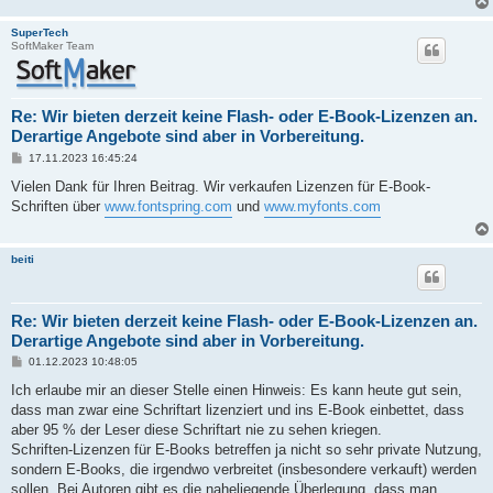
SuperTech
SoftMaker Team
Re: Wir bieten derzeit keine Flash- oder E-Book-Lizenzen an.
Derartige Angebote sind aber in Vorbereitung.
B
17.11.2023 16:45:24
e
i
Vielen Dank für Ihren Beitrag. Wir verkaufen Lizenzen für E-Book-
t
Schriften über
www.fontspring.com
und
www.myfonts.com
r
a
g
beiti
Re: Wir bieten derzeit keine Flash- oder E-Book-Lizenzen an.
Derartige Angebote sind aber in Vorbereitung.
B
01.12.2023 10:48:05
e
i
Ich erlaube mir an dieser Stelle einen Hinweis: Es kann heute gut sein,
t
dass man zwar eine Schriftart lizenziert und ins E-Book einbettet, dass
r
a
aber 95 % der Leser diese Schriftart nie zu sehen kriegen.
g
Schriften-Lizenzen für E-Books betreffen ja nicht so sehr private Nutzung,
sondern E-Books, die irgendwo verbreitet (insbesondere verkauft) werden
sollen. Bei Autoren gibt es die naheliegende Überlegung, dass man