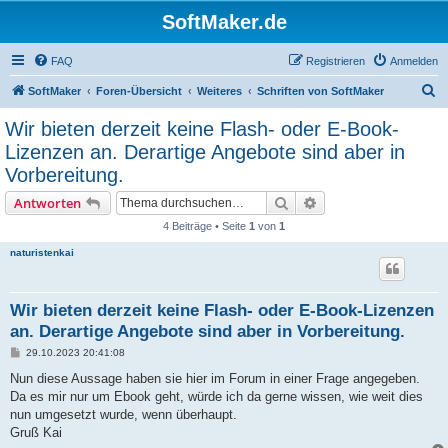
SoftMaker.de
FAQ
Registrieren
Anmelden
S
SoftMaker
Foren-Übersicht
Weiteres
Schriften von SoftMaker
u
Wir bieten derzeit keine Flash- oder E-Book-
c
Lizenzen an. Derartige Angebote sind aber in
h
Vorbereitung.
e
Suche
Erweiterte Suche
Antworten
4 Beiträge • Seite
1
von
1
naturistenkai
Wir bieten derzeit keine Flash- oder E-Book-Lizenzen
an. Derartige Angebote sind aber in Vorbereitung.
B
29.10.2023 20:41:08
e
i
Nun diese Aussage haben sie hier im Forum in einer Frage angegeben.
t
Da es mir nur um Ebook geht, würde ich da gerne wissen, wie weit dies
r
a
nun umgesetzt wurde, wenn überhaupt.
g
Gruß Kai