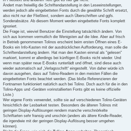
Ändert man freiwillig die Schriftendarstellung in den Leseeinstellungen,
werden jedoch alle eingebetteten Fonts durch die gewählte Schrift ersetzt,
also nicht nur der Fließtext, sondern auch Überschriften und ggfs.
Sonderabsätze. Ab diesem Moment werden eingebettete Fonts komplett
ignoriert.
Die Frage ist, wieviel Benutzer die Einstellung tatsächlich ändern. Von
sich aus kommen vermutlich die Wenigsten auf die Idee. Aber auf frisch
in Betrieb genommenen Tolinos erscheint beim ersten Öffnen eines E-
Books ein Info-Kasten mit der ausdrücklichen Aufforderung, man solle die
Schriftendarstellung ändern. Hat man den Kasten einmal als "gelesen"
markiert, kommt er allerdings bei künftigen E-Books nicht wieder. Und
wenn man später neue E-Books runterlädt und öffnet, sind diese auch
wieder automatisch auf „Verlagsschrift“ eingestellt. Von daher würde ich
davon ausgehen, dass auf Tolino-Readern in den meisten Fällen die
eingebetteten Fonts beachtet werden. (Das bloße Referenzieren der
Fontnamen funktioniert natürlich auch bei Tolino. Doch auch für die in den
Tolino-Apps und -Geräten vorinstallierten Fonts gibt es keine offizielle
Liste.)
Wer eigene Fonts verwendet, sollte sie auf verschiedenen Tolino-Geräten
hinsichtlich der Lesbarkeit testen. Besonders die älteren Tolinos mit
geringen Display-Auflösungen rendern manche verschnörkelte
Schriftarten sehr fransig und unschön (anders als ältere Kindle-Reader,
die irgendwie mit der geringen Display-Auflösung besser umgehen
können).