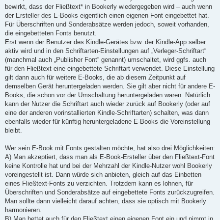
bewirkt, dass der Fließtext* in Bookerly wiedergegeben wird – auch wenn
der Ersteller des E-Books eigentlich einen eigenen Font eingebettet hat.
Für Überschriften und Sonderabsätze werden jedoch, soweit vorhanden,
die eingebetteten Fonts benutzt.
Erst wenn der Benutzer des Kindle-Gerätes bzw. der Kindle-App selber
aktiv wird und in den Schriftarten-Einstellungen auf „Verleger-Schriftart“
(manchmal auch „Publisher Font“ genannt) umschaltet, wird ggfs. auch
für den Fließtext eine eingebettete Schriftart verwendet. Diese Einstellung
gilt dann auch für weitere E-Books, die ab diesem Zeitpunkt auf
demselben Gerät heruntergeladen werden. Sie gilt aber nicht für andere E-
Books, die schon vor der Umschaltung heruntergeladen waren. Natürlich
kann der Nutzer die Schriftart auch wieder zurück auf Bookerly (oder auf
eine der anderen vorinstallierten Kindle-Schriftarten) schalten, was dann
ebenfalls wieder für künftig heruntergeladene E-Books die Voreinstellung
bleibt.
Wer sein E-Book mit Fonts gestalten möchte, hat also drei Möglichkeiten:
A) Man akzeptiert, dass man als E-Book-Ersteller über den Fließtext-Font
keine Kontrolle hat und bei der Mehrzahl der Kindle-Nutzer wohl Bookerly
voreingestellt ist. Dann würde sich anbieten, gleich auf das Einbetten
eines Fließtext-Fonts zu verzichten. Trotzdem kann es lohnen, für
Überschriften und Sonderabsätze auf eingebettete Fonts zurückzugreifen.
Man sollte dann vielleicht darauf achten, dass sie optisch mit Bookerly
harmonieren.
B) Man bettet auch für den Fließtext einen eigenen Font ein und nimmt in