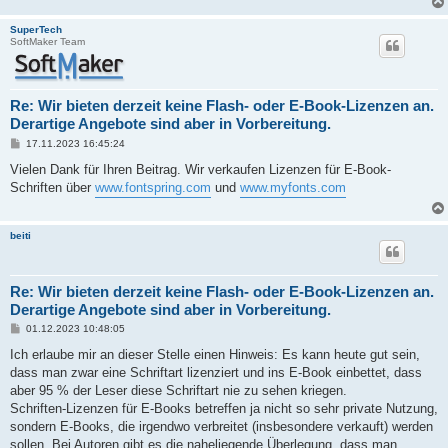
SuperTech
SoftMaker Team
Re: Wir bieten derzeit keine Flash- oder E-Book-Lizenzen an.
Derartige Angebote sind aber in Vorbereitung.
B
17.11.2023 16:45:24
e
i
Vielen Dank für Ihren Beitrag. Wir verkaufen Lizenzen für E-Book-
t
Schriften über
www.fontspring.com
und
www.myfonts.com
r
a
g
beiti
Re: Wir bieten derzeit keine Flash- oder E-Book-Lizenzen an.
Derartige Angebote sind aber in Vorbereitung.
B
01.12.2023 10:48:05
e
i
Ich erlaube mir an dieser Stelle einen Hinweis: Es kann heute gut sein,
t
dass man zwar eine Schriftart lizenziert und ins E-Book einbettet, dass
r
a
aber 95 % der Leser diese Schriftart nie zu sehen kriegen.
g
Schriften-Lizenzen für E-Books betreffen ja nicht so sehr private Nutzung,
sondern E-Books, die irgendwo verbreitet (insbesondere verkauft) werden
sollen. Bei Autoren gibt es die naheliegende Überlegung, dass man