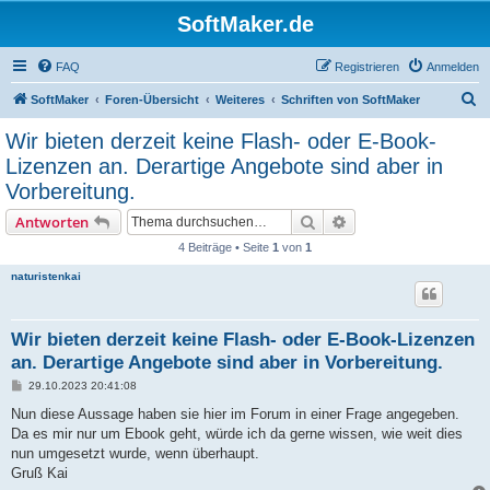
SoftMaker.de
FAQ
Registrieren
Anmelden
S
SoftMaker
Foren-Übersicht
Weiteres
Schriften von SoftMaker
u
Wir bieten derzeit keine Flash- oder E-Book-
c
Lizenzen an. Derartige Angebote sind aber in
h
Vorbereitung.
e
Suche
Erweiterte Suche
Antworten
4 Beiträge • Seite
1
von
1
naturistenkai
Wir bieten derzeit keine Flash- oder E-Book-Lizenzen
an. Derartige Angebote sind aber in Vorbereitung.
B
29.10.2023 20:41:08
e
i
Nun diese Aussage haben sie hier im Forum in einer Frage angegeben.
t
Da es mir nur um Ebook geht, würde ich da gerne wissen, wie weit dies
r
a
nun umgesetzt wurde, wenn überhaupt.
g
Gruß Kai