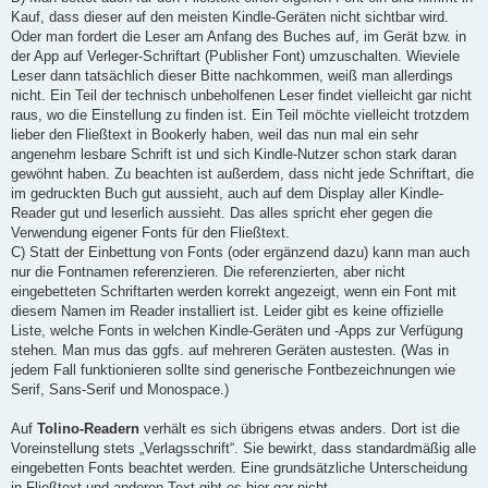
Kauf, dass dieser auf den meisten Kindle-Geräten nicht sichtbar wird.
Oder man fordert die Leser am Anfang des Buches auf, im Gerät bzw. in
der App auf Verleger-Schriftart (Publisher Font) umzuschalten. Wieviele
Leser dann tatsächlich dieser Bitte nachkommen, weiß man allerdings
nicht. Ein Teil der technisch unbeholfenen Leser findet vielleicht gar nicht
raus, wo die Einstellung zu finden ist. Ein Teil möchte vielleicht trotzdem
lieber den Fließtext in Bookerly haben, weil das nun mal ein sehr
angenehm lesbare Schrift ist und sich Kindle-Nutzer schon stark daran
gewöhnt haben. Zu beachten ist außerdem, dass nicht jede Schriftart, die
im gedruckten Buch gut aussieht, auch auf dem Display aller Kindle-
Reader gut und leserlich aussieht. Das alles spricht eher gegen die
Verwendung eigener Fonts für den Fließtext.
C) Statt der Einbettung von Fonts (oder ergänzend dazu) kann man auch
nur die Fontnamen referenzieren. Die referenzierten, aber nicht
eingebetteten Schriftarten werden korrekt angezeigt, wenn ein Font mit
diesem Namen im Reader installiert ist. Leider gibt es keine offizielle
Liste, welche Fonts in welchen Kindle-Geräten und -Apps zur Verfügung
stehen. Man mus das ggfs. auf mehreren Geräten austesten. (Was in
jedem Fall funktionieren sollte sind generische Fontbezeichnungen wie
Serif, Sans-Serif und Monospace.)
Auf
Tolino-Readern
verhält es sich übrigens etwas anders. Dort ist die
Voreinstellung stets „Verlagsschrift“. Sie bewirkt, dass standardmäßig alle
eingebetten Fonts beachtet werden. Eine grundsätzliche Unterscheidung
in Fließtext und anderen Text gibt es hier gar nicht.