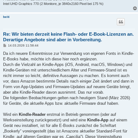
Intel UHD Graphics 770 (2 Monitore, je 3840x2160 Pixel bei 175 %)
beiti
Re: Wir bieten derzeit keine Flash- oder E-Book-Lizenzen an.
Derartige Angebote sind aber in Vorbereitung.
B
14.03.2026 11:58:44
e
i
Da ich neuere Erkenntnisse zur Verwendung von eigenen Fonts in Kindle-
t
E-Books habe, möchte ich diese hier noch ergänzen.
r
a
Durch die Vielzahl an Kindle-Apps (iOS, Android, macOS, Windows) und
g
Kindle-Geräten mit unterschiedlichem Alter und Firmware-Stand ist es
nicht immer so leicht, definitive Aussagen zu machen. Es kommt auch
vor, dass Amazon bestimmte Details nach einiger Zeit ändert und dann in
Form von App-Updates und Firmware-Updates auf neuere Geräte bringt,
aber alte Kindle-Reader davon ausnimmt. Das nur vorab.
Die folgenden Beobachtungen gelten nach heutigem Stand (März 2026)
für Geräte, die aktuelle Apps bzw. aktuelle Firmware drauf haben.
Wird ein
Kindle-Reader
erstmal in Betrieb genommen (oder auf
Werkseinstellung zurückgesetzt) und wird eine
Kindle-App
auf einem
Gerät neu installiert, ist für alle E-Books zunächst die Schriftart
„Bookerly“ voreingestellt (das ist Amazons aktueller Standard-Font für
Kindle; auf älteren Geräten war es „Caecilia“). Diese Voreinstellung