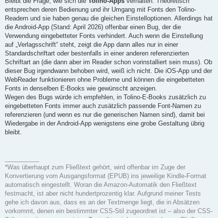
Bleibt die Frage, wie sich die
Tolino-Apps
verhalten. Theoretisch
entsprechen deren Bedienung und ihr Umgang mit Fonts den Tolino-
Readern und sie haben genau die gleichen Einstelloptionen. Allerdings hat
die Android-App (Stand: April 2026) offenbar einen Bug, der die
Verwendung eingebetteter Fonts verhindert. Auch wenn die Einstellung
auf „Verlagsschrift“ steht, zeigt die App dann alles nur in einer
Standardschriftart oder bestenfalls in einer anderen referenzierten
Schriftart an (die dann aber im Reader schon vorinstalliert sein muss). Ob
dieser Bug irgendwann behoben wird, weiß ich nicht. Die iOS-App und der
WebReader funktionieren ohne Probleme und können die eingebetteten
Fonts in denselben E-Books wie gewünscht anzeigen.
Wegen des Bugs würde ich empfehlen, in Tolino-E-Books zusätzlich zu
eingebetteten Fonts immer auch zusätzlich passende Font-Namen zu
referenzieren (und wenn es nur die generischen Namen sind), damit bei
Wiedergabe in der Android-App wenigstens eine grobe Gestaltung übrig
bleibt.
__________
*Was überhaupt zum Fließtext gehört, wird offenbar im Zuge der
Konvertierung vom Ausgangsformat (EPUB) ins jeweilige Kindle-Format
automatisch eingestellt. Woran die Amazon-Automatik den Fließtext
festmacht, ist aber nicht hundertprozentig klar. Aufgrund meiner Tests
gehe ich davon aus, dass es an der Textmenge liegt, die in Absätzen
vorkommt, denen ein bestimmter CSS-Stil zugeordnet ist – also der CSS-