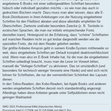
angebotene E-Books mit einer selbstgewählten Schriftart besonders
hübsch oder individuell gestalten möchte – so wie man das auch in
gedruckten Büchern macht. Dazu muss man aber wissen, dass alle E-
Book-Distributoren in ihren Anleitungen von der Nutzung eingebetteter
Schriften für den Fließtext abraten und diese allenfalls empfehlen für
Überschriften, Ziertexte und/oder besondere Zwecke (z. B. Textteile in
exotischen Sprachen, die man nur mittels entsprechender Fonts
darstellen kann). Hintergrund ist die Erfahrung, dass "schöne" Schriftarten
auf manchen Readern nicht so gut lesbar dargestellt werden wie die
speziellen Fonts, die mit dem Reader geliefert werden.
Der größte Anbieter Amazon geht in seinem Kindle-System mittlerweile so
weit, dass eingebettete Schriften per Default komplett deaktiviert/blockiert
sind. Wenn man also im E-Book Inhalte hat, für die man die eingebetteten
Schriften unbedingt braucht, muss man die Leser im Vorwort bitten,
manuell die "Verleger-Schriftart" zu aktivieren. Das ist umständlich (und
besonders für technisch weniger Versierte eine Hürde) und wird sich nicht
lohnen für Schriftarten, die nur der vermeintlichen Schönheit des Layouts
dienen.
In den Tolino-Readern, den Kobo-Readern, bei Apple Books und anderen
werden eingebettete Schriften derzeit noch standardmäßig angezeigt.
Allerdings haben diese Anbieter gerade unter Selfpublishern einen recht
geringen Marktanteil.
SMO 2021 Professional 64bit (klassisches Menü)
Prozessor Intel i7-12700K mit 32 GB RAM und Win11 Pro