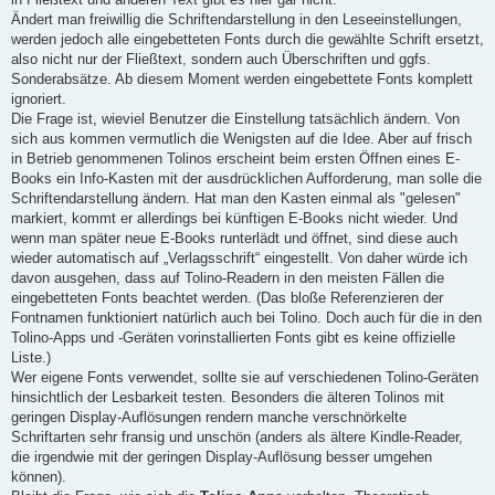
Ändert man freiwillig die Schriftendarstellung in den Leseeinstellungen,
werden jedoch alle eingebetteten Fonts durch die gewählte Schrift ersetzt,
also nicht nur der Fließtext, sondern auch Überschriften und ggfs.
Sonderabsätze. Ab diesem Moment werden eingebettete Fonts komplett
ignoriert.
Die Frage ist, wieviel Benutzer die Einstellung tatsächlich ändern. Von
sich aus kommen vermutlich die Wenigsten auf die Idee. Aber auf frisch
in Betrieb genommenen Tolinos erscheint beim ersten Öffnen eines E-
Books ein Info-Kasten mit der ausdrücklichen Aufforderung, man solle die
Schriftendarstellung ändern. Hat man den Kasten einmal als "gelesen"
markiert, kommt er allerdings bei künftigen E-Books nicht wieder. Und
wenn man später neue E-Books runterlädt und öffnet, sind diese auch
wieder automatisch auf „Verlagsschrift“ eingestellt. Von daher würde ich
davon ausgehen, dass auf Tolino-Readern in den meisten Fällen die
eingebetteten Fonts beachtet werden. (Das bloße Referenzieren der
Fontnamen funktioniert natürlich auch bei Tolino. Doch auch für die in den
Tolino-Apps und -Geräten vorinstallierten Fonts gibt es keine offizielle
Liste.)
Wer eigene Fonts verwendet, sollte sie auf verschiedenen Tolino-Geräten
hinsichtlich der Lesbarkeit testen. Besonders die älteren Tolinos mit
geringen Display-Auflösungen rendern manche verschnörkelte
Schriftarten sehr fransig und unschön (anders als ältere Kindle-Reader,
die irgendwie mit der geringen Display-Auflösung besser umgehen
können).