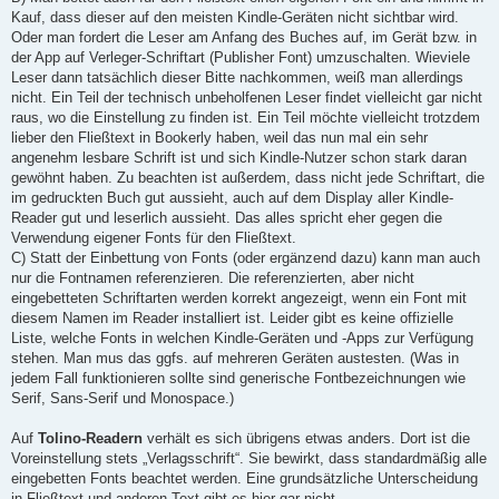
Kauf, dass dieser auf den meisten Kindle-Geräten nicht sichtbar wird.
Oder man fordert die Leser am Anfang des Buches auf, im Gerät bzw. in
der App auf Verleger-Schriftart (Publisher Font) umzuschalten. Wieviele
Leser dann tatsächlich dieser Bitte nachkommen, weiß man allerdings
nicht. Ein Teil der technisch unbeholfenen Leser findet vielleicht gar nicht
raus, wo die Einstellung zu finden ist. Ein Teil möchte vielleicht trotzdem
lieber den Fließtext in Bookerly haben, weil das nun mal ein sehr
angenehm lesbare Schrift ist und sich Kindle-Nutzer schon stark daran
gewöhnt haben. Zu beachten ist außerdem, dass nicht jede Schriftart, die
im gedruckten Buch gut aussieht, auch auf dem Display aller Kindle-
Reader gut und leserlich aussieht. Das alles spricht eher gegen die
Verwendung eigener Fonts für den Fließtext.
C) Statt der Einbettung von Fonts (oder ergänzend dazu) kann man auch
nur die Fontnamen referenzieren. Die referenzierten, aber nicht
eingebetteten Schriftarten werden korrekt angezeigt, wenn ein Font mit
diesem Namen im Reader installiert ist. Leider gibt es keine offizielle
Liste, welche Fonts in welchen Kindle-Geräten und -Apps zur Verfügung
stehen. Man mus das ggfs. auf mehreren Geräten austesten. (Was in
jedem Fall funktionieren sollte sind generische Fontbezeichnungen wie
Serif, Sans-Serif und Monospace.)
Auf
Tolino-Readern
verhält es sich übrigens etwas anders. Dort ist die
Voreinstellung stets „Verlagsschrift“. Sie bewirkt, dass standardmäßig alle
eingebetten Fonts beachtet werden. Eine grundsätzliche Unterscheidung
in Fließtext und anderen Text gibt es hier gar nicht.