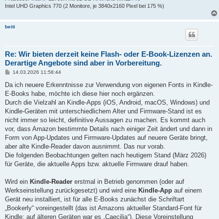
Intel UHD Graphics 770 (2 Monitore, je 3840x2160 Pixel bei 175 %)
beiti
Re: Wir bieten derzeit keine Flash- oder E-Book-Lizenzen an.
Derartige Angebote sind aber in Vorbereitung.
B
14.03.2026 11:58:44
e
i
Da ich neuere Erkenntnisse zur Verwendung von eigenen Fonts in Kindle-
t
E-Books habe, möchte ich diese hier noch ergänzen.
r
a
Durch die Vielzahl an Kindle-Apps (iOS, Android, macOS, Windows) und
g
Kindle-Geräten mit unterschiedlichem Alter und Firmware-Stand ist es
nicht immer so leicht, definitive Aussagen zu machen. Es kommt auch
vor, dass Amazon bestimmte Details nach einiger Zeit ändert und dann in
Form von App-Updates und Firmware-Updates auf neuere Geräte bringt,
aber alte Kindle-Reader davon ausnimmt. Das nur vorab.
Die folgenden Beobachtungen gelten nach heutigem Stand (März 2026)
für Geräte, die aktuelle Apps bzw. aktuelle Firmware drauf haben.
Wird ein
Kindle-Reader
erstmal in Betrieb genommen (oder auf
Werkseinstellung zurückgesetzt) und wird eine
Kindle-App
auf einem
Gerät neu installiert, ist für alle E-Books zunächst die Schriftart
„Bookerly“ voreingestellt (das ist Amazons aktueller Standard-Font für
Kindle; auf älteren Geräten war es „Caecilia“). Diese Voreinstellung