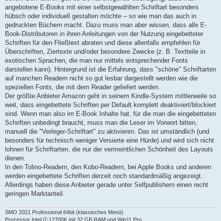
angebotene E-Books mit einer selbstgewählten Schriftart besonders
hübsch oder individuell gestalten möchte – so wie man das auch in
gedruckten Büchern macht. Dazu muss man aber wissen, dass alle E-
Book-Distributoren in ihren Anleitungen von der Nutzung eingebetteter
Schriften für den Fließtext abraten und diese allenfalls empfehlen für
Überschriften, Ziertexte und/oder besondere Zwecke (z. B. Textteile in
exotischen Sprachen, die man nur mittels entsprechender Fonts
darstellen kann). Hintergrund ist die Erfahrung, dass "schöne" Schriftarten
auf manchen Readern nicht so gut lesbar dargestellt werden wie die
speziellen Fonts, die mit dem Reader geliefert werden.
Der größte Anbieter Amazon geht in seinem Kindle-System mittlerweile so
weit, dass eingebettete Schriften per Default komplett deaktiviert/blockiert
sind. Wenn man also im E-Book Inhalte hat, für die man die eingebetteten
Schriften unbedingt braucht, muss man die Leser im Vorwort bitten,
manuell die "Verleger-Schriftart" zu aktivieren. Das ist umständlich (und
besonders für technisch weniger Versierte eine Hürde) und wird sich nicht
lohnen für Schriftarten, die nur der vermeintlichen Schönheit des Layouts
dienen.
In den Tolino-Readern, den Kobo-Readern, bei Apple Books und anderen
werden eingebettete Schriften derzeit noch standardmäßig angezeigt.
Allerdings haben diese Anbieter gerade unter Selfpublishern einen recht
geringen Marktanteil.
SMO 2021 Professional 64bit (klassisches Menü)
Prozessor Intel i7-12700K mit 32 GB RAM und Win11 Pro