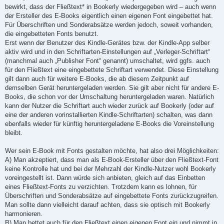
bewirkt, dass der Fließtext* in Bookerly wiedergegeben wird – auch wenn
der Ersteller des E-Books eigentlich einen eigenen Font eingebettet hat.
Für Überschriften und Sonderabsätze werden jedoch, soweit vorhanden,
die eingebetteten Fonts benutzt.
Erst wenn der Benutzer des Kindle-Gerätes bzw. der Kindle-App selber
aktiv wird und in den Schriftarten-Einstellungen auf „Verleger-Schriftart“
(manchmal auch „Publisher Font“ genannt) umschaltet, wird ggfs. auch
für den Fließtext eine eingebettete Schriftart verwendet. Diese Einstellung
gilt dann auch für weitere E-Books, die ab diesem Zeitpunkt auf
demselben Gerät heruntergeladen werden. Sie gilt aber nicht für andere E-
Books, die schon vor der Umschaltung heruntergeladen waren. Natürlich
kann der Nutzer die Schriftart auch wieder zurück auf Bookerly (oder auf
eine der anderen vorinstallierten Kindle-Schriftarten) schalten, was dann
ebenfalls wieder für künftig heruntergeladene E-Books die Voreinstellung
bleibt.
Wer sein E-Book mit Fonts gestalten möchte, hat also drei Möglichkeiten:
A) Man akzeptiert, dass man als E-Book-Ersteller über den Fließtext-Font
keine Kontrolle hat und bei der Mehrzahl der Kindle-Nutzer wohl Bookerly
voreingestellt ist. Dann würde sich anbieten, gleich auf das Einbetten
eines Fließtext-Fonts zu verzichten. Trotzdem kann es lohnen, für
Überschriften und Sonderabsätze auf eingebettete Fonts zurückzugreifen.
Man sollte dann vielleicht darauf achten, dass sie optisch mit Bookerly
harmonieren.
B) Man bettet auch für den Fließtext einen eigenen Font ein und nimmt in