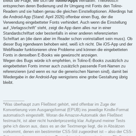
Bleibt die Frage, wie sich die
Tolino-Apps
verhalten. Theoretisch
entsprechen deren Bedienung und ihr Umgang mit Fonts den Tolino-
Readern und sie haben genau die gleichen Einstelloptionen. Allerdings hat
die Android-App (Stand: April 2026) offenbar einen Bug, der die
Verwendung eingebetteter Fonts verhindert. Auch wenn die Einstellung
auf „Verlagsschrift“ steht, zeigt die App dann alles nur in einer
Standardschriftart oder bestenfalls in einer anderen referenzierten
Schriftart an (die dann aber im Reader schon vorinstalliert sein muss). Ob
dieser Bug irgendwann behoben wird, weiß ich nicht. Die iOS-App und der
WebReader funktionieren ohne Probleme und können die eingebetteten
Fonts in denselben E-Books wie gewünscht anzeigen.
Wegen des Bugs würde ich empfehlen, in Tolino-E-Books zusätzlich zu
eingebetteten Fonts immer auch zusätzlich passende Font-Namen zu
referenzieren (und wenn es nur die generischen Namen sind), damit bei
Wiedergabe in der Android-App wenigstens eine grobe Gestaltung übrig
bleibt.
__________
*Was überhaupt zum Fließtext gehört, wird offenbar im Zuge der
Konvertierung vom Ausgangsformat (EPUB) ins jeweilige Kindle-Format
automatisch eingestellt. Woran die Amazon-Automatik den Fließtext
festmacht, ist aber nicht hundertprozentig klar. Aufgrund meiner Tests
gehe ich davon aus, dass es an der Textmenge liegt, die in Absätzen
vorkommt, denen ein bestimmter CSS-Stil zugeordnet ist – also der CSS-