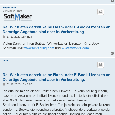
SuperTech
SoftMaker Team
Re: Wir bieten derzeit keine Flash- oder E-Book-Lizenzen an.
Derartige Angebote sind aber in Vorbereitung.
B
17.11.2023 16:45:24
e
i
Vielen Dank für Ihren Beitrag. Wir verkaufen Lizenzen für E-Book-
t
Schriften über
www.fontspring.com
und
www.myfonts.com
r
a
g
beiti
Re: Wir bieten derzeit keine Flash- oder E-Book-Lizenzen an.
Derartige Angebote sind aber in Vorbereitung.
B
01.12.2023 10:48:05
e
i
Ich erlaube mir an dieser Stelle einen Hinweis: Es kann heute gut sein,
t
dass man zwar eine Schriftart lizenziert und ins E-Book einbettet, dass
r
a
aber 95 % der Leser diese Schriftart nie zu sehen kriegen.
g
Schriften-Lizenzen für E-Books betreffen ja nicht so sehr private Nutzung,
sondern E-Books, die irgendwo verbreitet (insbesondere verkauft) werden
sollen. Bei Autoren gibt es die naheliegende Überlegung, dass man