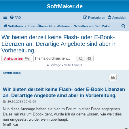
SoftMaker.de
FAQ
Registrieren
Anmelden
S
SoftMaker
Foren-Übersicht
Weiteres
Schriften von SoftMaker
u
Wir bieten derzeit keine Flash- oder E-Book-
c
Lizenzen an. Derartige Angebote sind aber in
h
Vorbereitung.
e
Suche
Erweiterte Suche
Antworten
4 Beiträge • Seite
1
von
1
naturistenkai
Wir bieten derzeit keine Flash- oder E-Book-Lizenzen
an. Derartige Angebote sind aber in Vorbereitung.
B
29.10.2023 20:41:08
e
i
Nun diese Aussage haben sie hier im Forum in einer Frage angegeben.
t
Da es mir nur um Ebook geht, würde ich da gerne wissen, wie weit dies
r
a
nun umgesetzt wurde, wenn überhaupt.
g
Gruß Kai