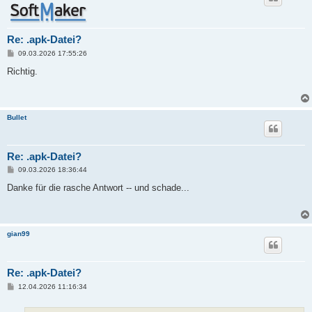
Re: .apk-Datei?
B
09.03.2026 17:55:26
e
i
Richtig.
t
r
a
g
Bullet
Re: .apk-Datei?
B
09.03.2026 18:36:44
e
i
Danke für die rasche Antwort -- und schade...
t
r
a
g
gian99
Re: .apk-Datei?
B
12.04.2026 11:16:34
e
i
t