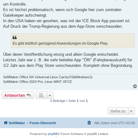
um Kontrolle.
Es ist höchst problematisch, wenn sich Google hier zum zentralen
Gatekeeper aufschwingt.
In den USA haben wir gesehen, was mit der ICE Block App passiert ist:
Auf Druck der Trump-Regierung aus dem App-Store verschwunden.
Es gibt letztlich genügend Anwendungen im Google Play.
Über deren Veröffentlichung einzig und allein Google entscheidet.
Letztes Jahr war z. B. die sehr beliebte App "Öffi" (Fahrplanauskunft) für
1/2 Jahr aus dem Play Store verschwunden. Komplett ohne Begründung.
SoftMaker Office NX Universal Linux CachyOS&Windows11
SoftMaker Office 2024 Pro, Linux MINT XFCE
Antworten
6 Beiträge • Seite
1
von
1
Gehe zu
SoftMaker
Foren-Übersicht
Alle Zeiten sind
UTC+02:00
Powered by
phpBB
® Forum Software © phpBB Limited