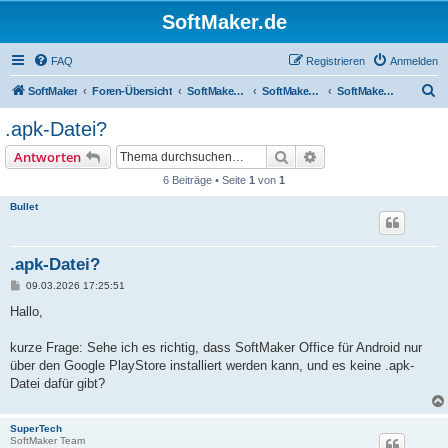
SoftMaker.de
FAQ
Registrieren
Anmelden
S
SoftMaker
Foren-Übersicht
SoftMaker Office NX
SoftMaker Office NX für Android
SoftMaker Office NX für Android (allgemein)
u
.apk-Datei?
c
Suche
Erweiterte Suche
Antworten
h
6 Beiträge • Seite
1
von
1
e
Bullet
.apk-Datei?
B
09.03.2026 17:25:51
e
i
Hallo,
t
r
a
kurze Frage: Sehe ich es richtig, dass SoftMaker Office für Android nur
g
über den Google PlayStore installiert werden kann, und es keine .apk-
Datei dafür gibt?
SuperTech
SoftMaker Team