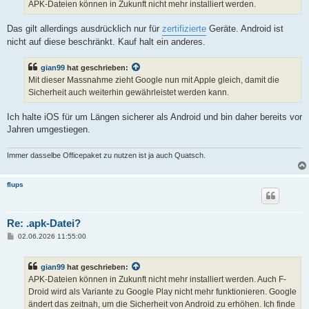
a
APK-Dateien können in Zukunft nicht mehr installiert werden.
g
Das gilt allerdings ausdrücklich nur für
zertifizierte
Geräte. Android ist
nicht auf diese beschränkt. Kauf halt ein anderes.
gian99
hat geschrieben:
Mit dieser Massnahme zieht Google nun mit Apple gleich, damit die
Sicherheit auch weiterhin gewährleistet werden kann.
Ich halte iOS für um Längen sicherer als Android und bin daher bereits vor
Jahren umgestiegen.
Immer dasselbe Officepaket zu nutzen ist ja auch Quatsch.
flups
Re: .apk-Datei?
B
02.06.2026 11:55:00
e
i
t
gian99
hat geschrieben:
r
a
APK-Dateien können in Zukunft nicht mehr installiert werden. Auch F-
g
Droid wird als Variante zu Google Play nicht mehr funktionieren. Google
ändert das zeitnah, um die Sicherheit von Android zu erhöhen. Ich finde