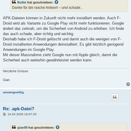
Bullet
hat geschrieben:
r
a
Danke für die rasche Antwort -- und schade...
g
APK-Dateien können in Zukunft nicht mehr installiert werden. Auch F-
Droid wird als Variante zu Google Play nicht mehr funktionieren. Google
ändert das zeitnah, um die Sicherheit von Android zu erhöhen. Ich finde
das auch schade, aber richtig und wichtig.
Deshalb habe ich F-Droid gelöscht und damit auch die wenigen von F-
Droid installierten Anwendungen deinstalliert. Es gibt letztlich genügend
Anwendungen im Google Play.
Mit dieser Massnahme zieht Google nun mit Apple gleich, damit die
Sicherheit auch weiterhin gewährleistet werden kann.
Herzliche Grüsse
Gian
umsteigewillig
Re: .apk-Datei?
B
14.04.2026 16:07:20
e
i
t
gian99
hat geschrieben:
r