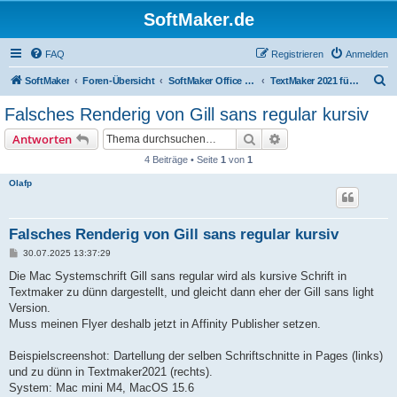
SoftMaker.de
FAQ
Registrieren
Anmelden
S
SoftMaker
Foren-Übersicht
SoftMaker Office 2021 für Mac
TextMaker 2021 für Mac
u
Falsches Renderig von Gill sans regular kursiv
c
Suche
Erweiterte Suche
Antworten
h
4 Beiträge • Seite
1
von
1
e
Olafp
Falsches Renderig von Gill sans regular kursiv
B
30.07.2025 13:37:29
e
i
Die Mac Systemschrift Gill sans regular wird als kursive Schrift in
t
Textmaker zu dünn dargestellt, und gleicht dann eher der Gill sans light
r
a
Version.
g
Muss meinen Flyer deshalb jetzt in Affinity Publisher setzen.
Beispielscreenshot: Dartellung der selben Schriftschnitte in Pages (links)
und zu dünn in Textmaker2021 (rechts).
System: Mac mini M4, MacOS 15.6