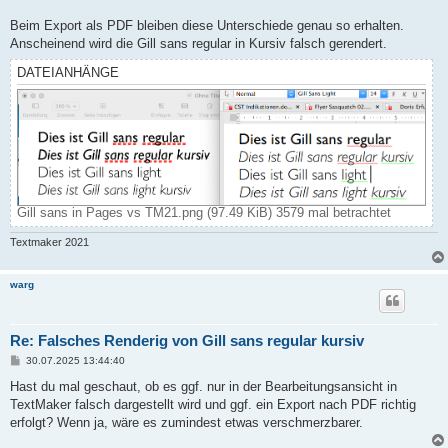
Beim Export als PDF bleiben diese Unterschiede genau so erhalten.
Anscheinend wird die Gill sans regular in Kursiv falsch gerendert.
DATEIANHÄNGE
Gill sans in Pages vs TM21.png (97.49 KiB) 3579 mal betrachtet
Textmaker 2021
warg
Re: Falsches Renderig von Gill sans regular kursiv
B
30.07.2025 13:44:40
e
i
Hast du mal geschaut, ob es ggf. nur in der Bearbeitungsansicht in
t
TextMaker falsch dargestellt wird und ggf. ein Export nach PDF richtig
r
a
erfolgt? Wenn ja, wäre es zumindest etwas verschmerzbarer.
g