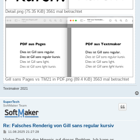
Detail.png (75.35 KiB) 3561 mal betrachtet
Gill sans Pages vs TM21 in PDF.png (89.4 KiB) 3563 mal betrachtet
Textmaker 2021
SuperTech
SoftMaker Team
Re: Falsches Renderig von Gill sans regular kursiv
B
11.08.2025 21:27:28
e
i
Vielen Dank für den Hinweis auf dieses Problem. Ich kann es