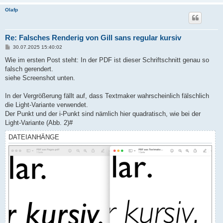
Olafp
Re: Falsches Renderig von Gill sans regular kursiv
B
30.07.2025 15:40:02
e
i
Wie im ersten Post steht: In der PDF ist dieser Schriftschnitt genau so
t
falsch gerendert.
r
a
siehe Screenshot unten.
g
In der Vergrößerung fällt auf, dass Textmaker wahrscheinlich fälschlich
die Light-Variante verwendet.
Der Punkt und der i-Punkt sind nämlich hier quadratisch, wie bei der
Light-Variante (Abb. 2)#
DATEIANHÄNGE