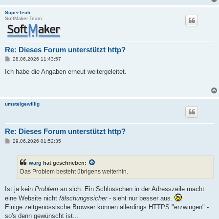
SuperTech
SoftMaker Team
Re: Dieses Forum unterstützt http?
B
28.06.2026 11:43:57
e
i
Ich habe die Angaben erneut weitergeleitet.
t
r
a
g
umsteigewillig
Re: Dieses Forum unterstützt http?
B
29.06.2026 01:52:35
e
i
t
warg
hat geschrieben:
r
a
Das Problem besteht übrigens weiterhin.
g
Ist ja kein
Problem
an sich. Ein Schlösschen in der Adresszeile macht
eine Website nicht
fälschungssicher
- sieht nur besser aus.
Einige zeitgenössische Browser können allerdings HTTPS "erzwingen" -
so's denn gewünscht ist...