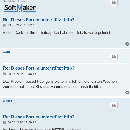
SoftMaker Team
Re: Dieses Forum unterstützt http?
B
29.06.2025 18:22:40
e
i
Vielen Dank für Ihren Beitrag. Ich habe die Details weitergeleitet.
t
r
a
g
warg
Re: Dieses Forum unterstützt http?
B
28.06.2026 10:46:15
e
i
Das Problem besteht übrigens weiterhin. Ich bin die letzten Wochen
t
vermehrt auf http-URLs des Forums gelandet anstelle https.
r
a
g
gian99
Re: Dieses Forum unterstützt http?
B
28.06.2026 11:29:22
e
i
Im Brave-Browser kann man HTTPS erzwingen: