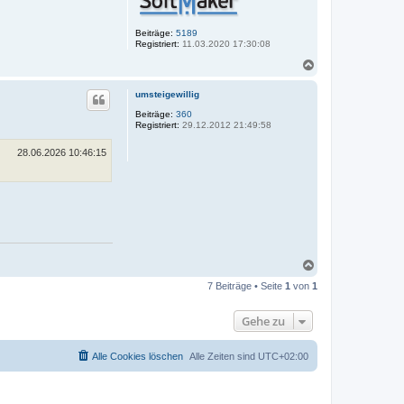
b
e
n
Beiträge:
5189
Registriert:
11.03.2020 17:30:08
N
a
c
umsteigewillig
h
o
Beiträge:
360
Registriert:
29.12.2012 21:49:58
b
e
n
28.06.2026 10:46:15
N
a
7 Beiträge • Seite
1
von
1
c
h
o
Gehe zu
b
e
n
Alle Cookies löschen
Alle Zeiten sind
UTC+02:00