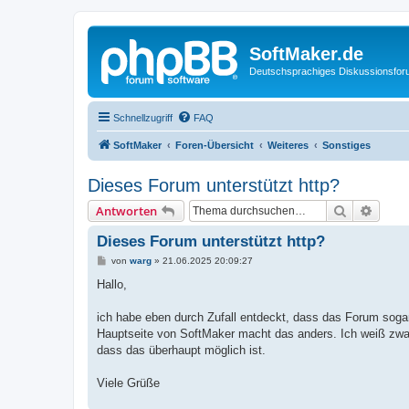
SoftMaker.de
Deutschsprachiges Diskussionsfo
Schnellzugriff
FAQ
SoftMaker
Foren-Übersicht
Weiteres
Sonstiges
Dieses Forum unterstützt http?
Suche
Erweit
Antworten
Dieses Forum unterstützt http?
B
von
warg
»
21.06.2025 20:09:27
e
i
Hallo,
t
r
a
ich habe eben durch Zufall entdeckt, dass das Forum sogar 
g
Hauptseite von SoftMaker macht das anders. Ich weiß zwa
dass das überhaupt möglich ist.
Viele Grüße