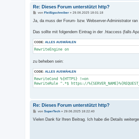
Re: Dieses Forum unterstützt http?
B
von
Fleißigschreiber
»
29.06.2025 18:01:18
e
i
Ja, da muss der Forum- bzw. Webserver-Administrator ran
t
r
a
Das sollte mit folgendem Eintrag in der .htaccess (falls Ap
g
CODE:
ALLES AUSWÄHLEN
RewriteEngine on
zu beheben sein:
CODE:
ALLES AUSWÄHLEN
RewriteCond %{HTTPS} !=on

RewriteRule ^.*$ https://%{SERVER_NAME}%{REQUEST
Re: Dieses Forum unterstützt http?
B
von
SuperTech
»
29.06.2025 18:22:40
e
i
Vielen Dank für Ihren Beitrag. Ich habe die Details weitergel
t
r
a
g