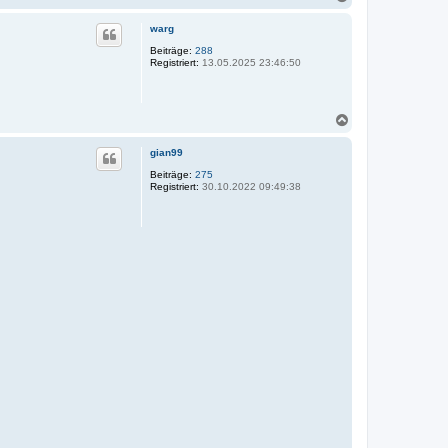
a
c
warg
h
o
Beiträge:
288
Registriert:
13.05.2025 23:46:50
b
e
n
N
a
c
gian99
h
o
Beiträge:
275
Registriert:
30.10.2022 09:49:38
b
e
n