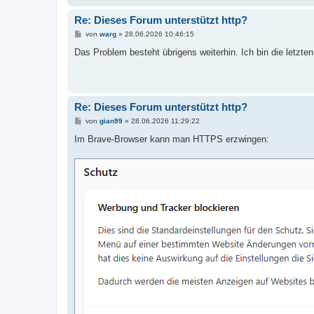
Re: Dieses Forum unterstützt http?
B
von
warg
»
28.06.2026 10:46:15
e
i
Das Problem besteht übrigens weiterhin. Ich bin die letzt
t
r
a
g
Re: Dieses Forum unterstützt http?
B
von
gian99
»
28.06.2026 11:29:22
e
i
Im Brave-Browser kann man HTTPS erzwingen:
t
r
a
g