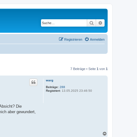
Suche
Erweiterte Suche
Registrieren
Anmelden
7 Beiträge • Seite
1
von
1
warg
Beiträge:
288
Registriert:
13.05.2025 23:46:50
 Absicht? Die
ich aber gewundert,
N