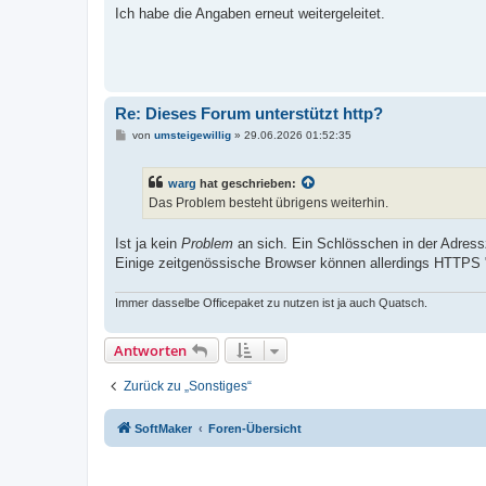
i
Ich habe die Angaben erneut weitergeleitet.
t
r
a
g
Re: Dieses Forum unterstützt http?
B
von
umsteigewillig
»
29.06.2026 01:52:35
e
i
t
warg
hat geschrieben:
r
a
Das Problem besteht übrigens weiterhin.
g
Ist ja kein
Problem
an sich. Ein Schlösschen in der Adress
Einige zeitgenössische Browser können allerdings HTTPS "
Immer dasselbe Officepaket zu nutzen ist ja auch Quatsch.
Antworten
Zurück zu „Sonstiges“
SoftMaker
Foren-Übersicht