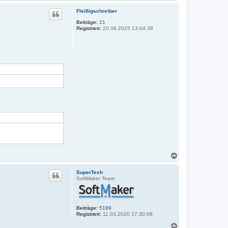
a
c
Fleißigschreiber
h
o
Beiträge:
21
Registriert:
20.06.2025 13:04:38
b
e
n
N
a
c
SuperTech
h
SoftMaker Team
o
b
e
n
Beiträge:
5189
Registriert:
11.03.2020 17:30:08
N