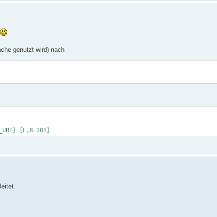
ache genutzt wird) nach
_URI} [L,R=301]
eitet.