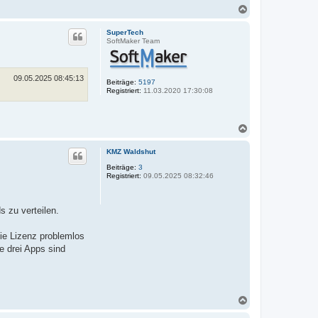
N
a
c
SuperTech
h
SoftMaker Team
o
b
e
n
09.05.2025 08:45:13
Beiträge:
5197
Registriert:
11.03.2020 17:30:08
N
a
c
KMZ Waldshut
h
o
Beiträge:
3
Registriert:
09.05.2025 08:32:46
b
e
n
s zu verteilen.
ie Lizenz problemlos
e drei Apps sind
N
a