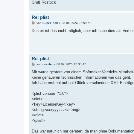
Gruß Rostock
Re: plist
B
von
SuperTech
»
28.06.2024 22:59:52
e
i
Derzeit ist das nicht möglich, aber ich habe dies als Verbe
t
r
a
g
Re: plist
B
von
drexler
»
08.02.2025 12:33:47
e
i
Mir wurde gestern von einem Softmaker-Vertriebs-Mitarbeit
t
keine genaueren technischen Informationen wie das geht.
r
a
Ich habe erstmal auf gut Glück verschiedene XML-Einträge 
g
<plist version="1.0">
<dict>
<key>LicenseKey</key>
<string>xxxyyyzzz</string>
</dict>
</plist>
Das war natürlich nur geraten, da man ohne Dokumentatio