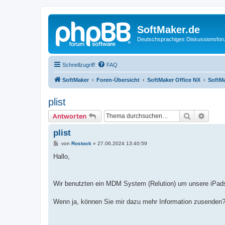
SoftMaker.de
Deutschsprachiges Diskussionsfo
Schnellzugriff
FAQ
SoftMaker
Foren-Übersicht
SoftMaker Office NX
SoftMa
plist
Suche
Erweit
Antworten
plist
B
von
Rostock
»
27.06.2024 13:40:59
e
i
Hallo,
t
r
a
g
Wir benutzten ein MDM System (Relution) um unsere iPads z
Wenn ja, können Sie mir dazu mehr Information zusenden