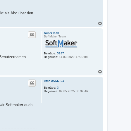
kt als Abo über den
N
a
c
SuperTech
h
SoftMaker Team
o
b
e
n
Beiträge:
5197
s Benutzernamen
Registriert:
11.03.2020 17:30:08
N
a
c
KMZ Waldshut
h
o
Beiträge:
3
Registriert:
09.05.2025 08:32:46
b
e
n
 wir Softmaker auch