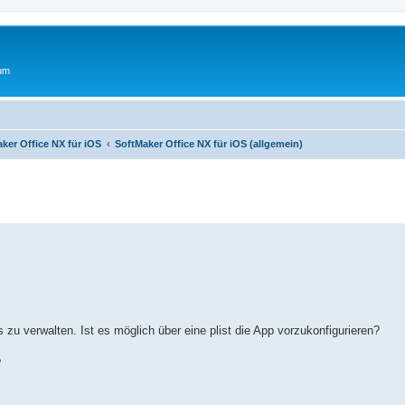
rum
ker Office NX für iOS
SoftMaker Office NX für iOS (allgemein)
erte Suche
u verwalten. Ist es möglich über eine plist die App vorzukonfigurieren?
?