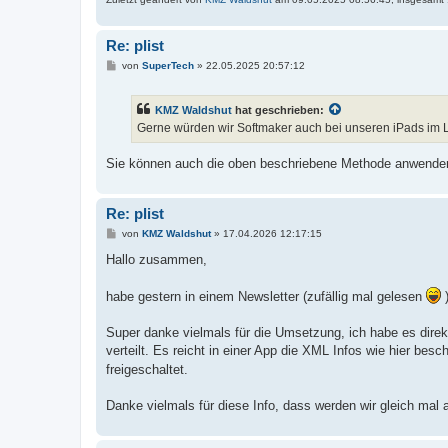
Re: plist
B
von
SuperTech
»
22.05.2025 20:57:12
e
i
t
KMZ Waldshut
hat geschrieben:
r
a
Gerne würden wir Softmaker auch bei unseren iPads im L
g
Sie können auch die oben beschriebene Methode anwende
Re: plist
B
von
KMZ Waldshut
»
17.04.2026 12:17:15
e
i
Hallo zusammen,
t
r
a
habe gestern in einem Newsletter (zufällig mal gelesen
)
g
Super danke vielmals für die Umsetzung, ich habe es dire
verteilt. Es reicht in einer App die XML Infos wie hier bes
freigeschaltet.
Danke vielmals für diese Info, dass werden wir gleich ma