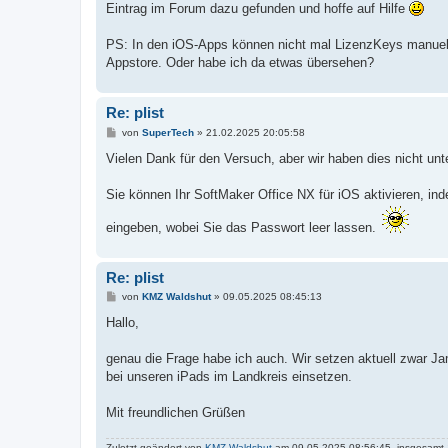
Eintrag im Forum dazu gefunden und hoffe auf Hilfe
PS: In den iOS-Apps können nicht mal LizenzKeys manuell 
Appstore. Oder habe ich da etwas übersehen?
Re: plist
B
von
SuperTech
»
21.02.2025 20:05:58
e
i
Vielen Dank für den Versuch, aber wir haben dies nicht u
t
r
a
Sie können Ihr SoftMaker Office NX für iOS aktivieren, i
g
eingeben, wobei Sie das Passwort leer lassen.
Re: plist
B
von
KMZ Waldshut
»
09.05.2025 08:45:13
e
i
Hallo,
t
r
a
genau die Frage habe ich auch. Wir setzen aktuell zwar Jam
g
bei unseren iPads im Landkreis einsetzen.
Mit freundlichen Grüßen
Zuletzt geändert von
KMZ Waldshut
am 09.05.2025 08:56:45, insgesamt 