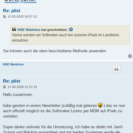
Re: plist
B
22.05.2025 20:57:12
e
i
t
KMZ Waldshut
hat geschrieben:
r
a
Gerne würden wir Softmaker auch bei unseren iPads im Landkreis
g
einsetzen.
Sie können auch die oben beschriebene Methode anwenden.
KMZ Waldshut
Re: plist
B
17.04.2026 12:17:15
e
i
Hallo zusammen,
t
r
a
habe gestern in einem Newsletter (zufällig mal gelesen
) das es nun
g
auch offiziell möglich ist die Softmaker Lizenz per MDM auf iPads zu
verteilen.
Super danke vielmals für die Umsetzung, ich habe es direkt mit Jamf-
School und Relution ausprobiert und mit beiden Systemen wurde die