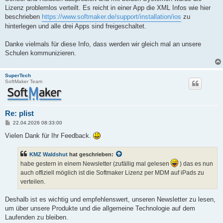
Lizenz problemlos verteilt. Es reicht in einer App die XML Infos wie hier
beschrieben
https://www.softmaker.de/support/installation/ios
zu
hinterlegen und alle drei Apps sind freigeschaltet.
Danke vielmals für diese Info, dass werden wir gleich mal an unsere
Schulen kommunizieren.
SuperTech
SoftMaker Team
Re: plist
B
22.04.2026 08:33:00
e
i
Vielen Dank für Ihr Feedback.
t
r
a
KMZ Waldshut
hat geschrieben:
g
habe gestern in einem Newsletter (zufällig mal gelesen
) das es nun
auch offiziell möglich ist die Softmaker Lizenz per MDM auf iPads zu
verteilen.
Deshalb ist es wichtig und empfehlenswert, unseren Newsletter zu lesen,
um über unsere Produkte und die allgemeine Technologie auf dem
Laufenden zu bleiben.