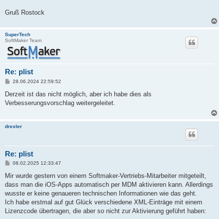
Gruß Rostock
SuperTech
SoftMaker Team
Re: plist
B
28.06.2024 22:59:52
e
i
Derzeit ist das nicht möglich, aber ich habe dies als
t
Verbesserungsvorschlag weitergeleitet.
r
a
g
drexler
Re: plist
B
08.02.2025 12:33:47
e
i
Mir wurde gestern von einem Softmaker-Vertriebs-Mitarbeiter mitgeteilt,
t
dass man die iOS-Apps automatisch per MDM aktivieren kann. Allerdings
r
a
wusste er keine genaueren technischen Informationen wie das geht.
g
Ich habe erstmal auf gut Glück verschiedene XML-Einträge mit einem
Lizenzcode übertragen, die aber so nicht zur Aktivierung geführt haben: