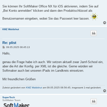
a
g
Sie können Ihr SoftMaker Office NX für iOS aktivieren, indem Sie auf
„Bei Konto anmelden“ klicken und dann den Produktschlüssel als
Benutzernamen eingeben, wobei Sie das Passwort leer lassen.
KMZ Waldshut
Re: plist
B
09.05.2025 08:45:13
e
i
Hallo,
t
r
a
genau die Frage habe ich auch. Wir setzen aktuell zwar Jamf-School ein,
g
aber die Art der Konfig. per XML ist die gleiche. Gerne würden wir
Softmaker auch bei unseren iPads im Landkreis einsetzen.
Mit freundlichen Grüßen
Zuletzt geändert von
KMZ Waldshut
am 09.05.2025 08:56:45, insgesamt 1-mal geändert.
SuperTech
SoftMaker Team