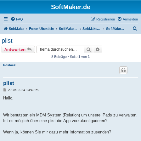
SoftMaker.de
FAQ
Registrieren
Anmelden
S
SoftMaker
Foren-Übersicht
SoftMaker Office NX
SoftMaker Office NX für iOS
SoftMaker Office NX für iOS (allgemein)
u
plist
c
Suche
Erweiterte Suche
Antworten
h
8 Beiträge • Seite
1
von
1
e
Rostock
plist
B
27.06.2024 13:40:59
e
i
Hallo,
t
r
a
g
Wir benutzten ein MDM System (Relution) um unsere iPads zu verwalten.
Ist es möglich über eine plist die App vorzukonfigurieren?
Wenn ja, können Sie mir dazu mehr Information zusenden?