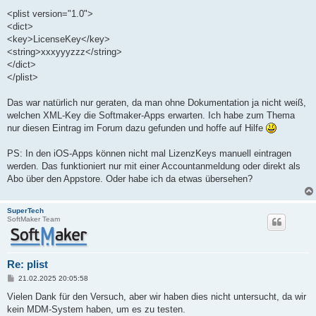
<plist version="1.0">
<dict>
<key>LicenseKey</key>
<string>xxxyyyzzz</string>
</dict>
</plist>
Das war natürlich nur geraten, da man ohne Dokumentation ja nicht weiß,
welchen XML-Key die Softmaker-Apps erwarten. Ich habe zum Thema
nur diesen Eintrag im Forum dazu gefunden und hoffe auf Hilfe
PS: In den iOS-Apps können nicht mal LizenzKeys manuell eintragen
werden. Das funktioniert nur mit einer Accountanmeldung oder direkt als
Abo über den Appstore. Oder habe ich da etwas übersehen?
SuperTech
SoftMaker Team
Re: plist
B
21.02.2025 20:05:58
e
i
Vielen Dank für den Versuch, aber wir haben dies nicht untersucht, da wir
t
kein MDM-System haben, um es zu testen.
r