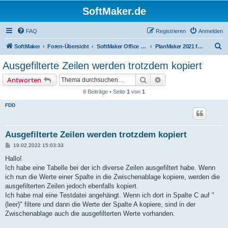
SoftMaker.de
FAQ
Registrieren
Anmelden
S
SoftMaker
Foren-Übersicht
SoftMaker Office 2021 für Linux
PlanMaker 2021 für Linux
u
Ausgefilterte Zeilen werden trotzdem kopiert
c
Suche
Erweiterte Suche
Antworten
h
8 Beiträge • Seite
1
von
1
e
FDD
Ausgefilterte Zeilen werden trotzdem kopiert
B
19.02.2022 15:03:33
e
i
Hallo!
t
Ich habe eine Tabelle bei der ich diverse Zeilen ausgefiltert habe. Wenn
r
a
ich nun die Werte einer Spalte in die Zwischenablage kopiere, werden die
g
ausgefilterten Zeilen jedoch ebenfalls kopiert.
Ich habe mal eine Testdatei angehängt. Wenn ich dort in Spalte C auf "
(leer)" filtere und dann die Werte der Spalte A kopiere, sind in der
Zwischenablage auch die ausgefilterten Werte vorhanden.