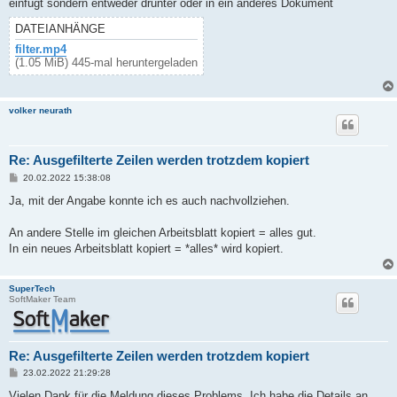
einfügt sondern entweder drunter oder in ein anderes Dokument
DATEIANHÄNGE
filter.mp4
(1.05 MiB) 445-mal heruntergeladen
volker neurath
Re: Ausgefilterte Zeilen werden trotzdem kopiert
B
20.02.2022 15:38:08
e
i
Ja, mit der Angabe konnte ich es auch nachvollziehen.
t
r
a
An andere Stelle im gleichen Arbeitsblatt kopiert = alles gut.
g
In ein neues Arbeitsblatt kopiert = *alles* wird kopiert.
SuperTech
SoftMaker Team
Re: Ausgefilterte Zeilen werden trotzdem kopiert
B
23.02.2022 21:29:28
e
i
Vielen Dank für die Meldung dieses Problems. Ich habe die Details an