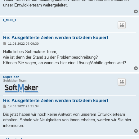
t
unser Entwicklerteam weitergeleitet.
r
a
g
I_MHC_1
Re: Ausgefilterte Zeilen werden trotzdem kopiert
B
11.03.2022 07:09:30
e
i
Hallo liebes Softmakrer Team,
t
wie ist denn der Stand zu der Problembeschreibung?
r
a
Können Sie sagen, ab wann es hier eine Lösung/Abhilfe geben wird?
g
SuperTech
SoftMaker Team
Re: Ausgefilterte Zeilen werden trotzdem kopiert
B
14.03.2022 23:31:34
e
i
Bis jetzt haben wir noch keine Antwort von unserem Entwicklerteam
t
erhalten. Sobald wir Neuigkeiten von ihnen erhalten, werden wir Sie hier
r
a
informieren.
g