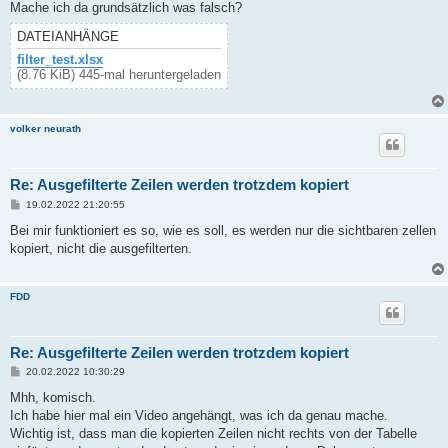
Mache ich da grundsätzlich was falsch?
DATEIANHÄNGE
filter_test.xlsx
(8.76 KiB) 445-mal heruntergeladen
volker neurath
Re: Ausgefilterte Zeilen werden trotzdem kopiert
B
19.02.2022 21:20:55
e
i
Bei mir funktioniert es so, wie es soll, es werden nur die sichtbaren zellen
t
kopiert, nicht die ausgefilterten.
r
a
g
FDD
Re: Ausgefilterte Zeilen werden trotzdem kopiert
B
20.02.2022 10:30:29
e
i
Mhh, komisch.
t
Ich habe hier mal ein Video angehängt, was ich da genau mache.
r
a
Wichtig ist, dass man die kopierten Zeilen nicht rechts von der Tabelle
g