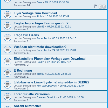
Letzter Beitrag von
Gert
«
15.10.2025 13:34:38
Antworten:
26
1
2
Flyer Vorlage zum Download
Letzter Beitrag von
FUM
«
10.10.2025 10:17:49
Englischsprachiges Forum gestört ?
Letzter Beitrag von
gian99
«
07.10.2025 11:30:31
Antworten:
2
Frage zur Lizens
Letzter Beitrag von
SuperTech
«
03.09.2025 13:34:16
Antworten:
1
VueScan nicht mehr downloadbar?
Letzter Beitrag von
SuperTech
«
24.08.2025 21:29:01
Antworten:
4
Einkaufsliste Planmaker-Vorlage zum Download
Letzter Beitrag von
Fokke
«
07.08.2025 10:55:37
Antworten:
2
E-Rechnung
Letzter Beitrag von
gian99
«
30.05.2025 22:36:35
Antworten:
1
[deb-basierte Linux-Systeme] signed-by in DEB822
Letzter Beitrag von
Michael Uplawski
«
25.05.2025 21:31:40
Antworten:
2
Foren für alte Versionen
Letzter Beitrag von
Carsten Goellnitz
«
21.05.2025 14:10:38
Antworten:
1
Anzahl Mitarbeiter