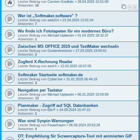
Letzter Beitrag von
Carsten Goellnitz
«
28.04.2025 15:51:00
Antworten:
16
1
2
Wer ist „Softmaker.software” ?
Letzter Beitrag von
weisi14
«
21.04.2025 12:01:04
Antworten:
7
Wo finde ich Fototapeten für ein modernes Büro?
Letzter Beitrag von
Michael Uplawski
«
01.04.2025 18:32:37
Antworten:
1
Zwischen MS OFFICE 2019 und TextMaker wechseln
Letzter Beitrag von
GunterArentzen
«
27.03.2025 19:00:01
Antworten:
2
Zugferd X-Rechnung Reader
Letzter Beitrag von
axel.h
«
12.03.2025 16:57:05
Softmaker Startseite softmaker.de
Letzter Beitrag von
CyberJoe
«
31.01.2025 06:44:19
Antworten:
3
Navigation per Tastatur
Letzter Beitrag von
Michael Uplawski
«
06.01.2025 15:59:59
Antworten:
13
Planmaker - Zugriff auf SQL Datenbanken
Letzter Beitrag von
Ebi-F
«
24.09.2024 15:47:15
Antworten:
1
Was sind Syspin-Warnungen
Letzter Beitrag von
Feuertraum
«
06.09.2024 20:53:28
Antworten:
4
OT: Empfehlung für Screencapture-Tool mit animierten GIF