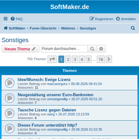
SoftMaker.de
FAQ
Registrieren
Anmelden
S
SoftMaker
Foren-Übersicht
Weiteres
Sonstiges
u
Sonstiges
c
Suche
Erweiterte Suche
Neues Thema
h
e
Seite
1
von
16
1
2
3
4
5
16
Nächste
759 Themen
…
Themen
Idee/Wunsch: Ewige Lizenz
Letzter Beitrag von
macuserguru
«
06.08.2026 09:41:54
Antworten:
11
Neugestaltung unserer Euro-Banknoten
Letzter Beitrag von
umsteigewillig
«
26.07.2026 00:51:20
Antworten:
7
Tausche Lizenz gegen Dateien
Letzter Beitrag von
warg
«
25.07.2026 13:13:59
Antworten:
6
Dieses Forum unterstützt http?
Letzter Beitrag von
umsteigewillig
«
29.06.2026 01:52:35
Antworten:
6