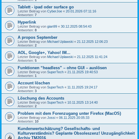
Tablett - ipad oder surface go
Letzter Beitrag von
CyberJoe
«
20.01.2026 07:11:16
Antworten:
7
Hyperlink
Letzter Beitrag von
gian99
«
30.12.2025 08:54:43
Antworten:
8
A propos September
Letzter Beitrag von
Michael Uplawski
«
21.12.2025 12:06:23
Antworten:
2
AOL, Google+, Yahoo! IM...
Letzter Beitrag von
Michael Uplawski
«
21.12.2025 11:41:24
Antworten:
5
Funktionen “headless” – ohne GUI – auslösen
Letzter Beitrag von
SuperTech
«
21.11.2025 19:40:53
Antworten:
1
Account löschen
Letzter Beitrag von
SuperTech
«
11.11.2025 19:24:17
Antworten:
3
Löschung des Accounts
Letzter Beitrag von
SuperTech
«
10.11.2025 13:14:40
Antworten:
2
Problem mit dem Forenzugang unter Firefox (MacOS)
Letzter Beitrag von
Jossi
«
06.11.2025 20:05:33
Antworten:
10
Kundenwertschätzung? Gesellschafts- und
Kulturverständnis? Geplante Obsoleszenz! Unzugänglichkeit
Archiv TM2016