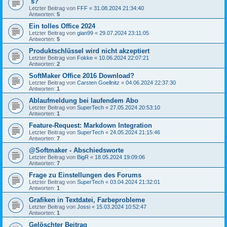
´s?
Letzter Beitrag von
FFF
«
31.08.2024 21:34:40
Antworten:
5
Ein tolles Office 2024
Letzter Beitrag von
gian99
«
29.07.2024 23:11:05
Antworten:
5
Produktschlüssel wird nicht akzeptiert
Letzter Beitrag von
Fokke
«
10.06.2024 22:07:21
Antworten:
2
SoftMaker Office 2016 Download?
Letzter Beitrag von
Carsten Goellnitz
«
04.06.2024 22:37:30
Antworten:
1
Ablaufmeldung bei laufendem Abo
Letzter Beitrag von
SuperTech
«
27.05.2024 20:53:10
Antworten:
1
Feature-Request: Markdown Integration
Letzter Beitrag von
SuperTech
«
24.05.2024 21:15:46
Antworten:
7
@Softmaker - Abschiedsworte
Letzter Beitrag von
BigR
«
18.05.2024 19:09:06
Antworten:
7
Frage zu Einstellungen des Forums
Letzter Beitrag von
SuperTech
«
03.04.2024 21:32:01
Antworten:
1
Grafiken in Textdatei, Farbeprobleme
Letzter Beitrag von
Jossi
«
15.03.2024 10:52:47
Antworten:
1
Gelöschter Beitrag