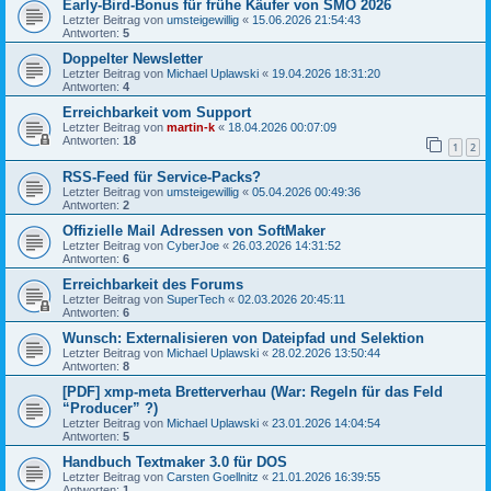
Early-Bird-Bonus für frühe Käufer von SMO 2026
Letzter Beitrag von
umsteigewillig
«
15.06.2026 21:54:43
Antworten:
5
Doppelter Newsletter
Letzter Beitrag von
Michael Uplawski
«
19.04.2026 18:31:20
Antworten:
4
Erreichbarkeit vom Support
Letzter Beitrag von
martin-k
«
18.04.2026 00:07:09
Antworten:
18
1
2
RSS-Feed für Service-Packs?
Letzter Beitrag von
umsteigewillig
«
05.04.2026 00:49:36
Antworten:
2
Offizielle Mail Adressen von SoftMaker
Letzter Beitrag von
CyberJoe
«
26.03.2026 14:31:52
Antworten:
6
Erreichbarkeit des Forums
Letzter Beitrag von
SuperTech
«
02.03.2026 20:45:11
Antworten:
6
Wunsch: Externalisieren von Dateipfad und Selektion
Letzter Beitrag von
Michael Uplawski
«
28.02.2026 13:50:44
Antworten:
8
[PDF] xmp-meta Bretterverhau (War: Regeln für das Feld
“Producer” ?)
Letzter Beitrag von
Michael Uplawski
«
23.01.2026 14:04:54
Antworten:
5
Handbuch Textmaker 3.0 für DOS
Letzter Beitrag von
Carsten Goellnitz
«
21.01.2026 16:39:55
Antworten:
1