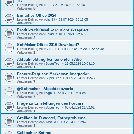
´s?
Letzter Beitrag von
FFF
«
31.08.2024 21:34:40
Antworten:
5
Ein tolles Office 2024
Letzter Beitrag von
gian99
«
29.07.2024 23:11:05
Antworten:
5
Produktschlüssel wird nicht akzeptiert
Letzter Beitrag von
Fokke
«
10.06.2024 22:07:21
Antworten:
2
SoftMaker Office 2016 Download?
Letzter Beitrag von
Carsten Goellnitz
«
04.06.2024 22:37:30
Antworten:
1
Ablaufmeldung bei laufendem Abo
Letzter Beitrag von
SuperTech
«
27.05.2024 20:53:10
Antworten:
1
Feature-Request: Markdown Integration
Letzter Beitrag von
SuperTech
«
24.05.2024 21:15:46
Antworten:
7
@Softmaker - Abschiedsworte
Letzter Beitrag von
BigR
«
18.05.2024 19:09:06
Antworten:
7
Frage zu Einstellungen des Forums
Letzter Beitrag von
SuperTech
«
03.04.2024 21:32:01
Antworten:
1
Grafiken in Textdatei, Farbeprobleme
Letzter Beitrag von
Jossi
«
15.03.2024 10:52:47
Antworten:
1
Gelöschter Beitrag