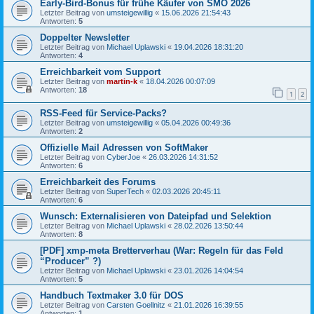
Early-Bird-Bonus für frühe Käufer von SMO 2026
Letzter Beitrag von
umsteigewillig
«
15.06.2026 21:54:43
Antworten:
5
Doppelter Newsletter
Letzter Beitrag von
Michael Uplawski
«
19.04.2026 18:31:20
Antworten:
4
Erreichbarkeit vom Support
Letzter Beitrag von
martin-k
«
18.04.2026 00:07:09
Antworten:
18
1
2
RSS-Feed für Service-Packs?
Letzter Beitrag von
umsteigewillig
«
05.04.2026 00:49:36
Antworten:
2
Offizielle Mail Adressen von SoftMaker
Letzter Beitrag von
CyberJoe
«
26.03.2026 14:31:52
Antworten:
6
Erreichbarkeit des Forums
Letzter Beitrag von
SuperTech
«
02.03.2026 20:45:11
Antworten:
6
Wunsch: Externalisieren von Dateipfad und Selektion
Letzter Beitrag von
Michael Uplawski
«
28.02.2026 13:50:44
Antworten:
8
[PDF] xmp-meta Bretterverhau (War: Regeln für das Feld
“Producer” ?)
Letzter Beitrag von
Michael Uplawski
«
23.01.2026 14:04:54
Antworten:
5
Handbuch Textmaker 3.0 für DOS
Letzter Beitrag von
Carsten Goellnitz
«
21.01.2026 16:39:55
Antworten:
1