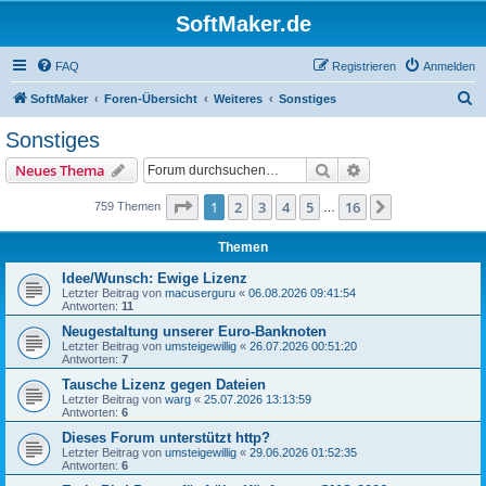
SoftMaker.de
FAQ
Registrieren
Anmelden
S
SoftMaker
Foren-Übersicht
Weiteres
Sonstiges
u
Sonstiges
c
Suche
Erweiterte Suche
Neues Thema
h
e
Seite
1
von
16
1
2
3
4
5
16
Nächste
759 Themen
…
Themen
Idee/Wunsch: Ewige Lizenz
Letzter Beitrag von
macuserguru
«
06.08.2026 09:41:54
Antworten:
11
Neugestaltung unserer Euro-Banknoten
Letzter Beitrag von
umsteigewillig
«
26.07.2026 00:51:20
Antworten:
7
Tausche Lizenz gegen Dateien
Letzter Beitrag von
warg
«
25.07.2026 13:13:59
Antworten:
6
Dieses Forum unterstützt http?
Letzter Beitrag von
umsteigewillig
«
29.06.2026 01:52:35
Antworten:
6