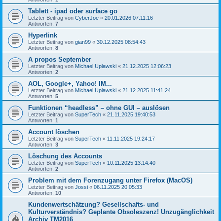
Tablett - ipad oder surface go
Letzter Beitrag von
CyberJoe
«
20.01.2026 07:11:16
Antworten:
7
Hyperlink
Letzter Beitrag von
gian99
«
30.12.2025 08:54:43
Antworten:
8
A propos September
Letzter Beitrag von
Michael Uplawski
«
21.12.2025 12:06:23
Antworten:
2
AOL, Google+, Yahoo! IM...
Letzter Beitrag von
Michael Uplawski
«
21.12.2025 11:41:24
Antworten:
5
Funktionen “headless” – ohne GUI – auslösen
Letzter Beitrag von
SuperTech
«
21.11.2025 19:40:53
Antworten:
1
Account löschen
Letzter Beitrag von
SuperTech
«
11.11.2025 19:24:17
Antworten:
3
Löschung des Accounts
Letzter Beitrag von
SuperTech
«
10.11.2025 13:14:40
Antworten:
2
Problem mit dem Forenzugang unter Firefox (MacOS)
Letzter Beitrag von
Jossi
«
06.11.2025 20:05:33
Antworten:
10
Kundenwertschätzung? Gesellschafts- und
Kulturverständnis? Geplante Obsoleszenz! Unzugänglichkeit
Archiv TM2016