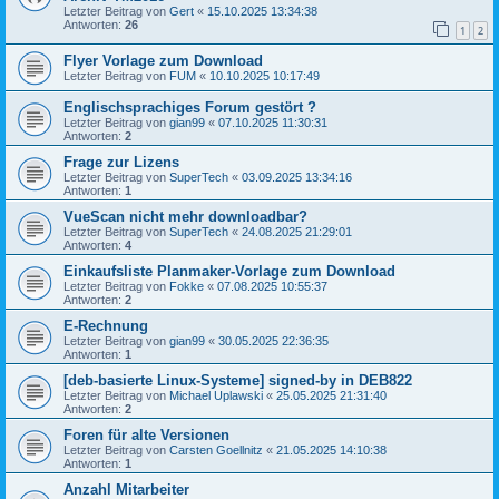
Letzter Beitrag von
Gert
«
15.10.2025 13:34:38
Antworten:
26
1
2
Flyer Vorlage zum Download
Letzter Beitrag von
FUM
«
10.10.2025 10:17:49
Englischsprachiges Forum gestört ?
Letzter Beitrag von
gian99
«
07.10.2025 11:30:31
Antworten:
2
Frage zur Lizens
Letzter Beitrag von
SuperTech
«
03.09.2025 13:34:16
Antworten:
1
VueScan nicht mehr downloadbar?
Letzter Beitrag von
SuperTech
«
24.08.2025 21:29:01
Antworten:
4
Einkaufsliste Planmaker-Vorlage zum Download
Letzter Beitrag von
Fokke
«
07.08.2025 10:55:37
Antworten:
2
E-Rechnung
Letzter Beitrag von
gian99
«
30.05.2025 22:36:35
Antworten:
1
[deb-basierte Linux-Systeme] signed-by in DEB822
Letzter Beitrag von
Michael Uplawski
«
25.05.2025 21:31:40
Antworten:
2
Foren für alte Versionen
Letzter Beitrag von
Carsten Goellnitz
«
21.05.2025 14:10:38
Antworten:
1
Anzahl Mitarbeiter