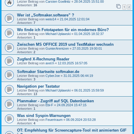
Letzter Beitrag von
Carsten Goellnitz
«
28.04.2025 15:51:00
Antworten:
16
1
2
Wer ist „Softmaker.software” ?
Letzter Beitrag von
weisi14
«
21.04.2025 12:01:04
Antworten:
7
Wo finde ich Fototapeten für ein modernes Büro?
Letzter Beitrag von
Michael Uplawski
«
01.04.2025 18:32:37
Antworten:
1
Zwischen MS OFFICE 2019 und TextMaker wechseln
Letzter Beitrag von
GunterArentzen
«
27.03.2025 19:00:01
Antworten:
2
Zugferd X-Rechnung Reader
Letzter Beitrag von
axel.h
«
12.03.2025 16:57:05
Softmaker Startseite softmaker.de
Letzter Beitrag von
CyberJoe
«
31.01.2025 06:44:19
Antworten:
3
Navigation per Tastatur
Letzter Beitrag von
Michael Uplawski
«
06.01.2025 15:59:59
Antworten:
13
Planmaker - Zugriff auf SQL Datenbanken
Letzter Beitrag von
Ebi-F
«
24.09.2024 15:47:15
Antworten:
1
Was sind Syspin-Warnungen
Letzter Beitrag von
Feuertraum
«
06.09.2024 20:53:28
Antworten:
4
OT: Empfehlung für Screencapture-Tool mit animierten GIF