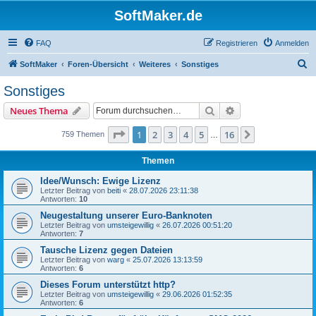
SoftMaker.de
FAQ
Registrieren
Anmelden
S
SoftMaker
Foren-Übersicht
Weiteres
Sonstiges
u
Sonstiges
c
Suche
Erweiterte Suche
Neues Thema
h
e
Seite
1
von
16
1
2
3
4
5
16
Nächste
759 Themen
…
Themen
Idee/Wunsch: Ewige Lizenz
Letzter Beitrag von
beiti
«
28.07.2026 23:11:38
Antworten:
10
Neugestaltung unserer Euro-Banknoten
Letzter Beitrag von
umsteigewillig
«
26.07.2026 00:51:20
Antworten:
7
Tausche Lizenz gegen Dateien
Letzter Beitrag von
warg
«
25.07.2026 13:13:59
Antworten:
6
Dieses Forum unterstützt http?
Letzter Beitrag von
umsteigewillig
«
29.06.2026 01:52:35
Antworten:
6