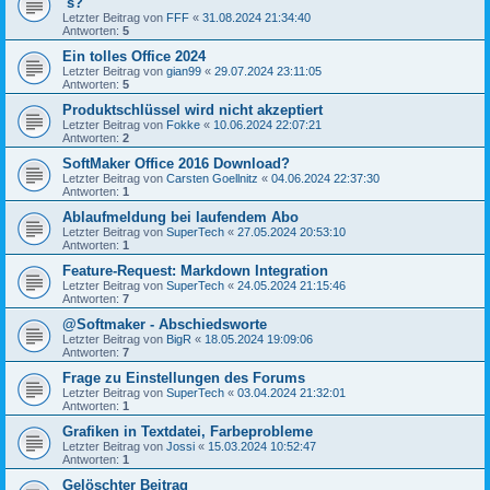
´s?
Letzter Beitrag von
FFF
«
31.08.2024 21:34:40
Antworten:
5
Ein tolles Office 2024
Letzter Beitrag von
gian99
«
29.07.2024 23:11:05
Antworten:
5
Produktschlüssel wird nicht akzeptiert
Letzter Beitrag von
Fokke
«
10.06.2024 22:07:21
Antworten:
2
SoftMaker Office 2016 Download?
Letzter Beitrag von
Carsten Goellnitz
«
04.06.2024 22:37:30
Antworten:
1
Ablaufmeldung bei laufendem Abo
Letzter Beitrag von
SuperTech
«
27.05.2024 20:53:10
Antworten:
1
Feature-Request: Markdown Integration
Letzter Beitrag von
SuperTech
«
24.05.2024 21:15:46
Antworten:
7
@Softmaker - Abschiedsworte
Letzter Beitrag von
BigR
«
18.05.2024 19:09:06
Antworten:
7
Frage zu Einstellungen des Forums
Letzter Beitrag von
SuperTech
«
03.04.2024 21:32:01
Antworten:
1
Grafiken in Textdatei, Farbeprobleme
Letzter Beitrag von
Jossi
«
15.03.2024 10:52:47
Antworten:
1
Gelöschter Beitrag