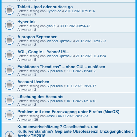
Tablett - ipad oder surface go
Letzter Beitrag von
CyberJoe
«
20.01.2026 07:11:16
Antworten:
7
Hyperlink
Letzter Beitrag von
gian99
«
30.12.2025 08:54:43
Antworten:
8
A propos September
Letzter Beitrag von
Michael Uplawski
«
21.12.2025 12:06:23
Antworten:
2
AOL, Google+, Yahoo! IM...
Letzter Beitrag von
Michael Uplawski
«
21.12.2025 11:41:24
Antworten:
5
Funktionen “headless” – ohne GUI – auslösen
Letzter Beitrag von
SuperTech
«
21.11.2025 19:40:53
Antworten:
1
Account löschen
Letzter Beitrag von
SuperTech
«
11.11.2025 19:24:17
Antworten:
3
Löschung des Accounts
Letzter Beitrag von
SuperTech
«
10.11.2025 13:14:40
Antworten:
2
Problem mit dem Forenzugang unter Firefox (MacOS)
Letzter Beitrag von
Jossi
«
06.11.2025 20:05:33
Antworten:
10
Kundenwertschätzung? Gesellschafts- und
Kulturverständnis? Geplante Obsoleszenz! Unzugänglichkeit
Archiv TM2016