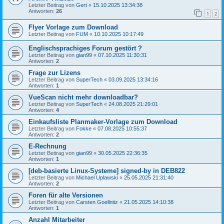
Letzter Beitrag von
Gert
«
15.10.2025 13:34:38
Antworten:
26
1
2
Flyer Vorlage zum Download
Letzter Beitrag von
FUM
«
10.10.2025 10:17:49
Englischsprachiges Forum gestört ?
Letzter Beitrag von
gian99
«
07.10.2025 11:30:31
Antworten:
2
Frage zur Lizens
Letzter Beitrag von
SuperTech
«
03.09.2025 13:34:16
Antworten:
1
VueScan nicht mehr downloadbar?
Letzter Beitrag von
SuperTech
«
24.08.2025 21:29:01
Antworten:
4
Einkaufsliste Planmaker-Vorlage zum Download
Letzter Beitrag von
Fokke
«
07.08.2025 10:55:37
Antworten:
2
E-Rechnung
Letzter Beitrag von
gian99
«
30.05.2025 22:36:35
Antworten:
1
[deb-basierte Linux-Systeme] signed-by in DEB822
Letzter Beitrag von
Michael Uplawski
«
25.05.2025 21:31:40
Antworten:
2
Foren für alte Versionen
Letzter Beitrag von
Carsten Goellnitz
«
21.05.2025 14:10:38
Antworten:
1
Anzahl Mitarbeiter