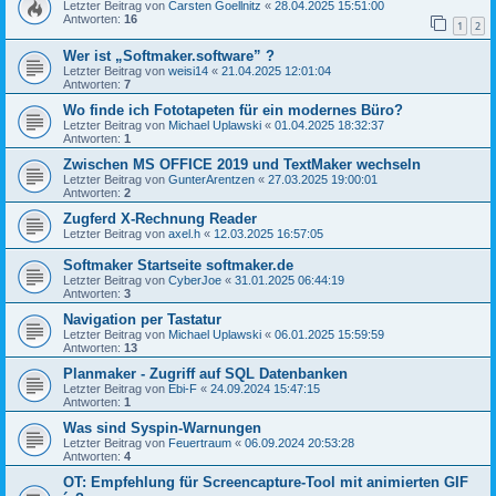
Letzter Beitrag von
Carsten Goellnitz
«
28.04.2025 15:51:00
Antworten:
16
1
2
Wer ist „Softmaker.software” ?
Letzter Beitrag von
weisi14
«
21.04.2025 12:01:04
Antworten:
7
Wo finde ich Fototapeten für ein modernes Büro?
Letzter Beitrag von
Michael Uplawski
«
01.04.2025 18:32:37
Antworten:
1
Zwischen MS OFFICE 2019 und TextMaker wechseln
Letzter Beitrag von
GunterArentzen
«
27.03.2025 19:00:01
Antworten:
2
Zugferd X-Rechnung Reader
Letzter Beitrag von
axel.h
«
12.03.2025 16:57:05
Softmaker Startseite softmaker.de
Letzter Beitrag von
CyberJoe
«
31.01.2025 06:44:19
Antworten:
3
Navigation per Tastatur
Letzter Beitrag von
Michael Uplawski
«
06.01.2025 15:59:59
Antworten:
13
Planmaker - Zugriff auf SQL Datenbanken
Letzter Beitrag von
Ebi-F
«
24.09.2024 15:47:15
Antworten:
1
Was sind Syspin-Warnungen
Letzter Beitrag von
Feuertraum
«
06.09.2024 20:53:28
Antworten:
4
OT: Empfehlung für Screencapture-Tool mit animierten GIF