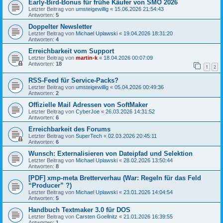
Early-Bird-Bonus für frühe Käufer von SMO 2026
Letzter Beitrag von
umsteigewillig
«
15.06.2026 21:54:43
Antworten:
5
Doppelter Newsletter
Letzter Beitrag von
Michael Uplawski
«
19.04.2026 18:31:20
Antworten:
4
Erreichbarkeit vom Support
Letzter Beitrag von
martin-k
«
18.04.2026 00:07:09
Antworten:
18
1
2
RSS-Feed für Service-Packs?
Letzter Beitrag von
umsteigewillig
«
05.04.2026 00:49:36
Antworten:
2
Offizielle Mail Adressen von SoftMaker
Letzter Beitrag von
CyberJoe
«
26.03.2026 14:31:52
Antworten:
6
Erreichbarkeit des Forums
Letzter Beitrag von
SuperTech
«
02.03.2026 20:45:11
Antworten:
6
Wunsch: Externalisieren von Dateipfad und Selektion
Letzter Beitrag von
Michael Uplawski
«
28.02.2026 13:50:44
Antworten:
8
[PDF] xmp-meta Bretterverhau (War: Regeln für das Feld
“Producer” ?)
Letzter Beitrag von
Michael Uplawski
«
23.01.2026 14:04:54
Antworten:
5
Handbuch Textmaker 3.0 für DOS
Letzter Beitrag von
Carsten Goellnitz
«
21.01.2026 16:39:55
Antworten:
1