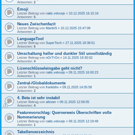
Antworten:
2
Emoji
Letzter Beitrag von
raitis.veksejs
«
10.12.2025 16:15:16
Antworten:
5
Neues Zwischenfazit
Letzter Beitrag von
MartinS
«
10.12.2025 15:47:08
Antworten:
2
LanguageTool
Letzter Beitrag von
SuperTech
«
27.11.2025 18:38:51
Antworten:
6
Umschaltung heller und dunkler Stil unvollständig
Letzter Beitrag von
nOrTrOn
«
14.11.2025 19:30:02
Antworten:
4
Lizenschlüsseleingabe geht nicht?
Letzter Beitrag von
raitis.veksejs
«
09.11.2025 16:00:23
Antworten:
1
Zentral-/Globaldokumente
Letzter Beitrag von
frankbhv
«
09.11.2025 14:05:58
Antworten:
2
4. Beta ist sehr instabil
Letzter Beitrag von
afester
«
09.11.2025 12:58:05
Antworten:
4
Featurevorschlag: Querverweis Überschriften volle
Nummerierung
Letzter Beitrag von
raitis.veksejs
«
09.11.2025 12:19:48
Antworten:
1
Tabellenverzeichnis