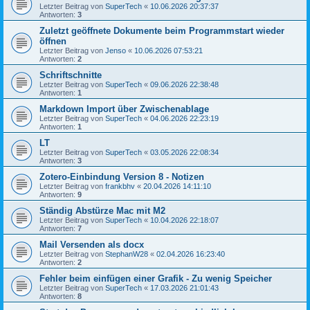
Letzter Beitrag von
SuperTech
«
10.06.2026 20:37:37
Antworten:
3
Zuletzt geöffnete Dokumente beim Programmstart wieder
öffnen
Letzter Beitrag von
Jenso
«
10.06.2026 07:53:21
Antworten:
2
Schriftschnitte
Letzter Beitrag von
SuperTech
«
09.06.2026 22:38:48
Antworten:
1
Markdown Import über Zwischenablage
Letzter Beitrag von
SuperTech
«
04.06.2026 22:23:19
Antworten:
1
LT
Letzter Beitrag von
SuperTech
«
03.05.2026 22:08:34
Antworten:
3
Zotero-Einbindung Version 8 - Notizen
Letzter Beitrag von
frankbhv
«
20.04.2026 14:11:10
Antworten:
9
Ständig Abstürze Mac mit M2
Letzter Beitrag von
SuperTech
«
10.04.2026 22:18:07
Antworten:
7
Mail Versenden als docx
Letzter Beitrag von
StephanW28
«
02.04.2026 16:23:40
Antworten:
2
Fehler beim einfügen einer Grafik - Zu wenig Speicher
Letzter Beitrag von
SuperTech
«
17.03.2026 21:01:43
Antworten:
8