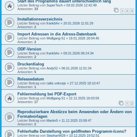
Start des Programms dauert unterschiedlich lang
Letzter Beitrag von
SuperTech
«
03.02.2026 12:42:49
Antworten:
33
1
2
3
Installationsverzeichnis
Letzter Beitrag von
frankbhv
«
20.01.2026 11:01:29
Antworten:
2
Import Adressen in die Adress-Datenbank
Letzter Beitrag von
Wolfgang-51
«
19.01.2026 18:04:45
Antworten:
2
ODF-Version
Letzter Beitrag von
frankbhv
«
09.01.2026 08:24:34
Antworten:
2
Druckerdialog
Letzter Beitrag von
Andy52
«
06.01.2026 11:01:34
Antworten:
5
Releasedatum
Letzter Beitrag von
raitis.veksejs
«
27.12.2025 18:10:47
Antworten:
1
Fehlermeldung bei PDF-Export
Letzter Beitrag von
Wolfgang-51
«
22.12.2025 18:03:59
Antworten:
17
1
2
Reproduzierbare Abstürze beim Anwenden oder Ändern von
Formatvorlagen
Letzter Beitrag von
MartinS
«
11.12.2025 15:58:47
Antworten:
2
Fehlerhafte Darstellung von geöffneten Programm-Icons?
Letzter Beitrag von
StephanW28
«
10.12.2025 19:52:51