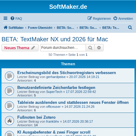
SoftMaker.de
FAQ
Registrieren
Anmelden
S
SoftMaker
Foren-Übersicht
BETA: SoftMaker Office NX und 2026
BETA: SoftMaker Office NX und 2026 für Mac
BETA: TextMaker NX und 2026 für Mac
u
BETA: TextMaker NX und 2026 für Mac
c
Suche
Erweiterte Suche
Neues Thema
h
50 Themen • Seite
1
von
1
e
Themen
Erscheinungsbild des Stichwortregisters verbessern
Letzter Beitrag von
gerhardpeise
«
20.07.2026 14:19:21
Antworten:
4
Benutzerdefinierte Zeichenfarbe festlegen
Letzter Beitrag von
SuperTech
«
17.07.2026 22:59:42
Antworten:
5
Tableiste ausblenden und stattdessen neues Fenster öffnen
Letzter Beitrag von
officeuser
«
14.07.2026 21:24:26
Antworten:
6
Fußnoten bei Zotero
Letzter Beitrag von
frankbhv
«
14.07.2026 20:36:17
Antworten:
14
KI Ausgabefenster & zwei Finger scroll