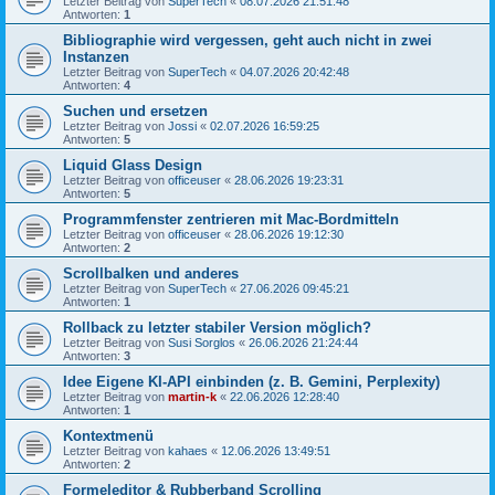
Letzter Beitrag von
SuperTech
«
08.07.2026 21:51:48
Antworten:
1
Bibliographie wird vergessen, geht auch nicht in zwei
Instanzen
Letzter Beitrag von
SuperTech
«
04.07.2026 20:42:48
Antworten:
4
Suchen und ersetzen
Letzter Beitrag von
Jossi
«
02.07.2026 16:59:25
Antworten:
5
Liquid Glass Design
Letzter Beitrag von
officeuser
«
28.06.2026 19:23:31
Antworten:
5
Programmfenster zentrieren mit Mac-Bordmitteln
Letzter Beitrag von
officeuser
«
28.06.2026 19:12:30
Antworten:
2
Scrollbalken und anderes
Letzter Beitrag von
SuperTech
«
27.06.2026 09:45:21
Antworten:
1
Rollback zu letzter stabiler Version möglich?
Letzter Beitrag von
Susi Sorglos
«
26.06.2026 21:24:44
Antworten:
3
Idee Eigene KI-API einbinden (z. B. Gemini, Perplexity)
Letzter Beitrag von
martin-k
«
22.06.2026 12:28:40
Antworten:
1
Kontextmenü
Letzter Beitrag von
kahaes
«
12.06.2026 13:49:51
Antworten:
2
Formeleditor & Rubberband Scrolling