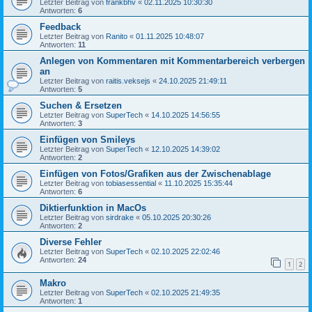
Letzter Beitrag von
frankbhv
«
02.11.2025 10:30:30
Antworten:
6
Feedback
Letzter Beitrag von
Ranito
«
01.11.2025 10:48:07
Antworten:
11
Anlegen von Kommentaren mit Kommentarbereich verbergen
an
Letzter Beitrag von
raitis.veksejs
«
24.10.2025 21:49:11
Antworten:
5
Suchen & Ersetzen
Letzter Beitrag von
SuperTech
«
14.10.2025 14:56:55
Antworten:
3
Einfügen von Smileys
Letzter Beitrag von
SuperTech
«
12.10.2025 14:39:02
Antworten:
2
Einfügen von Fotos/Grafiken aus der Zwischenablage
Letzter Beitrag von
tobiasessential
«
11.10.2025 15:35:44
Antworten:
6
Diktierfunktion in MacOs
Letzter Beitrag von
sirdrake
«
05.10.2025 20:30:26
Antworten:
2
Diverse Fehler
Letzter Beitrag von
SuperTech
«
02.10.2025 22:02:46
Antworten:
24
1
2
Makro
Letzter Beitrag von
SuperTech
«
02.10.2025 21:49:35
Antworten:
1