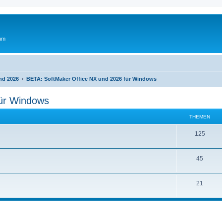
rum
nd 2026
BETA: SoftMaker Office NX und 2026 für Windows
für Windows
THEMEN
T
125
h
T
45
e
h
m
T
21
e
e
h
m
n
e
e
m