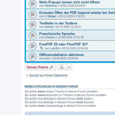
Notiz-Popups lassen sich nicht öffnen
von
HIDietmar
»
20.01.2026 23:18:57
Erneutes Öffen der PDF beginnt wieder bei Seit
von
U Steiger
»
20.12.2025 17:42:41
Textfarbe in der Textbox
von
obebgl
»
20.10.2025 11:13:11
Französische Sprache
von
Christou
»
24.06.2025 17:21:30
FreePDF 25 oder FlexiPDF 22?
von
Lutzi54
»
03.05.2025 15:54:34
Offlineinstallation aktivieren
von
mur
»
15.04.2025 13:00:30
Neues Thema
Zurück zur Foren-Übersicht
BERECHTIGUNGEN IN DIESEM FORUM
Sie dürfen
keine
neuen Themen in diesem Forum erstellen.
Sie dürfen
keine
Antworten zu Themen in diesem Forum erstellen.
Sie dürfen Ihre Beiträge in diesem Forum
nicht
ändern.
Sie dürfen Ihre Beiträge in diesem Forum
nicht
löschen.
Sie dürfen
keine
Dateianhänge in diesem Forum erstellen.