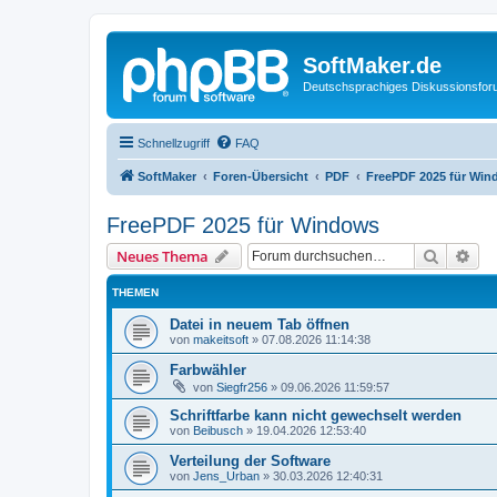
SoftMaker.de
Deutschsprachiges Diskussionsfo
Schnellzugriff
FAQ
SoftMaker
Foren-Übersicht
PDF
FreePDF 2025 für Wi
FreePDF 2025 für Windows
Suche
Erw
Neues Thema
THEMEN
Datei in neuem Tab öffnen
von
makeitsoft
»
07.08.2026 11:14:38
Farbwähler
von
Siegfr256
»
09.06.2026 11:59:57
Schriftfarbe kann nicht gewechselt werden
von
Beibusch
»
19.04.2026 12:53:40
Verteilung der Software
von
Jens_Urban
»
30.03.2026 12:40:31