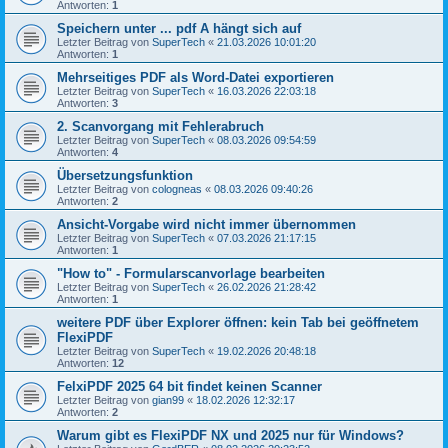
Antworten:
1
Speichern unter ... pdf A hängt sich auf
Letzter Beitrag von
SuperTech
«
21.03.2026 10:01:20
Antworten:
1
Mehrseitiges PDF als Word-Datei exportieren
Letzter Beitrag von
SuperTech
«
16.03.2026 22:03:18
Antworten:
3
2. Scanvorgang mit Fehlerabruch
Letzter Beitrag von
SuperTech
«
08.03.2026 09:54:59
Antworten:
4
Übersetzungsfunktion
Letzter Beitrag von
cologneas
«
08.03.2026 09:40:26
Antworten:
2
Ansicht-Vorgabe wird nicht immer übernommen
Letzter Beitrag von
SuperTech
«
07.03.2026 21:17:15
Antworten:
1
"How to" - Formularscanvorlage bearbeiten
Letzter Beitrag von
SuperTech
«
26.02.2026 21:28:42
Antworten:
1
weitere PDF über Explorer öffnen: kein Tab bei geöffnetem
FlexiPDF
Letzter Beitrag von
SuperTech
«
19.02.2026 20:48:18
Antworten:
12
FelxiPDF 2025 64 bit findet keinen Scanner
Letzter Beitrag von
gian99
«
18.02.2026 12:32:17
Antworten:
2
Warum gibt es FlexiPDF NX und 2025 nur für Windows?