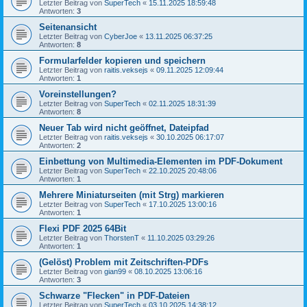
Letzter Beitrag von
SuperTech
«
15.11.2025 18:59:48
Antworten:
3
Seitenansicht
Letzter Beitrag von
CyberJoe
«
13.11.2025 06:37:25
Antworten:
8
Formularfelder kopieren und speichern
Letzter Beitrag von
raitis.veksejs
«
09.11.2025 12:09:44
Antworten:
1
Voreinstellungen?
Letzter Beitrag von
SuperTech
«
02.11.2025 18:31:39
Antworten:
8
Neuer Tab wird nicht geöffnet, Dateipfad
Letzter Beitrag von
raitis.veksejs
«
30.10.2025 06:17:07
Antworten:
2
Einbettung von Multimedia-Elementen im PDF-Dokument
Letzter Beitrag von
SuperTech
«
22.10.2025 20:48:06
Antworten:
1
Mehrere Miniaturseiten (mit Strg) markieren
Letzter Beitrag von
SuperTech
«
17.10.2025 13:00:16
Antworten:
1
Flexi PDF 2025 64Bit
Letzter Beitrag von
ThorstenT
«
11.10.2025 03:29:26
Antworten:
1
(Gelöst) Problem mit Zeitschriften-PDFs
Letzter Beitrag von
gian99
«
08.10.2025 13:06:16
Antworten:
3
Schwarze "Flecken" in PDF-Dateien
Letzter Beitrag von
SuperTech
«
03.10.2025 14:38:12