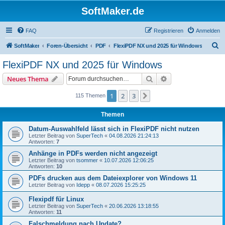
SoftMaker.de
FAQ
Registrieren
Anmelden
S
SoftMaker
Foren-Übersicht
PDF
FlexiPDF NX und 2025 für Windows
u
FlexiPDF NX und 2025 für Windows
c
Suche
Erweiterte Suche
Neues Thema
h
e
1
2
3
Nächste
115 Themen
Themen
Datum-Auswahlfeld lässt sich in FlexiPDF nicht nutzen
Letzter Beitrag von
SuperTech
«
04.08.2026 21:24:13
Antworten:
7
Anhänge in PDFs werden nicht angezeigt
Letzter Beitrag von
tsommer
«
10.07.2026 12:06:25
Antworten:
10
PDFs drucken aus dem Dateiexplorer von Windows 11
Letzter Beitrag von
Idepp
«
08.07.2026 15:25:25
Flexipdf für Linux
Letzter Beitrag von
SuperTech
«
20.06.2026 13:18:55
Antworten:
11
Falschmeldung nach Update?