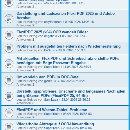
Letzter Beitrag von
oNi09
«
17.06.2026 08:31:25
Antworten:
2
Darstellung und Ladezeiten Flexi PDF 2025 und Adobe
Acrobat
Letzter Beitrag von
onlyfor.foren
«
09.06.2026 13:05:18
Antworten:
2
FlexiPDF 2025 (x64) OCR wandelt Bilder
Letzter Beitrag von
negotio
«
21.05.2026 23:05:35
Antworten:
2
Problem mit ausgefüllten Feldern nach Wiederherstellung
Letzter Beitrag von
BuSchu
«
19.05.2026 15:39:15
Mit aktuellem FlexiPDF und Schreibschutz erstellte PDFs
benötigen mit Edge Passwort Eingabe
Letzter Beitrag von
SuperTech
«
11.05.2026 23:56:21
Antworten:
1
Umwandeln von PDF- in DOC-Datei
Letzter Beitrag von
gian99
«
30.04.2026 07:37:21
Antworten:
3
Darstellungsprobleme, Unschärfe und langsames Nachladen
bei größeren PDFs (FlexiPDF 25, 64-Bit)
Letzter Beitrag von
Sani Lasa
«
23.04.2026 23:56:28
Antworten:
8
FlexiPDF und Wacom-Tablet: Probleme
Letzter Beitrag von
SuperTech
«
03.04.2026 10:58:03
Antworten:
2
Wiederholte Abfrage auf OCR-Umwandlung
Letzter Beitrag von
SuperTech
«
23.03.2026 18:37:06