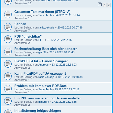
Letzter Beitrag von
GerdBER
«
08.02.2026 20:23:52
Antworten:
15
1
2
Gesamten Text markieren (STRG+A)
Letzter Beitrag von
SuperTech
«
04.02.2026 20:51:14
Antworten:
1
Sannen
Letzter Beitrag von
raitis.veksejs
«
20.01.2026 00:07:36
Antworten:
7
PDF "unsichtbar"
Letzter Beitrag von
FFF
«
21.12.2025 23:32:45
Antworten:
2
Rechtschreibung lässt sich nicht ändern
Letzter Beitrag von
gian99
«
21.12.2025 10:21:45
Antworten:
6
FlexiPDF 64 bit + Canon Scangear
Letzter Beitrag von
Andreas
«
13.12.2025 16:33:03
Antworten:
2
Kann FlexiPDF pdf/UA erzeugen?
Letzter Beitrag von
raitis.veksejs
«
10.12.2025 10:48:38
Antworten:
1
Problem mit komplexer PDF-Datei
Letzter Beitrag von
SuperTech
«
29.11.2025 19:32:12
Antworten:
1
Ein PDF aus meheren jpg Dateien erstellen
Letzter Beitrag von
minorum
«
27.11.2025 15:03:55
Antworten:
2
Initialisierung fehlgeschlagen