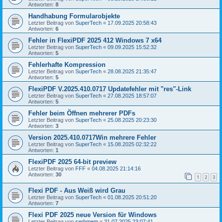
Antworten:
8
Handhabung Formularobjekte
Letzter Beitrag von
SuperTech
«
17.09.2025 20:58:43
Antworten:
6
Fehler in FlexiPDF 2025 412 Windows 7 x64
Letzter Beitrag von
SuperTech
«
09.09.2025 15:52:32
Antworten:
5
Fehlerhafte Kompression
Letzter Beitrag von
SuperTech
«
28.08.2025 21:35:47
Antworten:
5
FlexiPDF V.2025.410.0717 Updatefehler mit "res"-Link
Letzter Beitrag von
SuperTech
«
27.08.2025 18:57:07
Antworten:
5
Fehler beim Öffnen mehrerer PDFs
Letzter Beitrag von
SuperTech
«
25.08.2025 20:23:30
Antworten:
3
Version 2025.410.0717Win mehrere Fehler
Letzter Beitrag von
SuperTech
«
15.08.2025 02:32:22
Antworten:
1
FlexiPDF 2025 64-bit preview
Letzter Beitrag von
FFF
«
04.08.2025 21:14:16
Antworten:
30
1
2
3
Flexi PDF - Aus Weiß wird Grau
Letzter Beitrag von
SuperTech
«
01.08.2025 20:51:20
Antworten:
7
Flexi PDF 2025 neue Version für Windows
Letzter Beitrag von
serbmem
«
31.07.2025 23:07:41