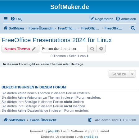
SoftMaker.de
FAQ
Registrieren
Anmelden
S
SoftMaker
Foren-Übersicht
FreeOffice 2024
FreeOffice 2024 für Linux
FreeOffice Presentations 2024 für Linux
u
FreeOffice Presentations 2024 für Linux
c
Suche
Erweiterte Suche
Neues Thema
h
0 Themen • Seite
1
von
1
e
In diesem Forum gibt es keine Themen oder Beiträge.
Gehe zu
BERECHTIGUNGEN IN DIESEM FORUM
Sie dürfen
keine
neuen Themen in diesem Forum erstellen.
Sie dürfen
keine
Antworten zu Themen in diesem Forum erstellen.
Sie dürfen Ihre Beiträge in diesem Forum
nicht
ändern.
Sie dürfen Ihre Beiträge in diesem Forum
nicht
löschen.
Sie dürfen
keine
Dateianhänge in diesem Forum erstellen.
SoftMaker
Foren-Übersicht
Alle Zeiten sind
UTC+02:00
Powered by
phpBB
® Forum Software © phpBB Limited
Deutsche Übersetzung durch
phpBB.de