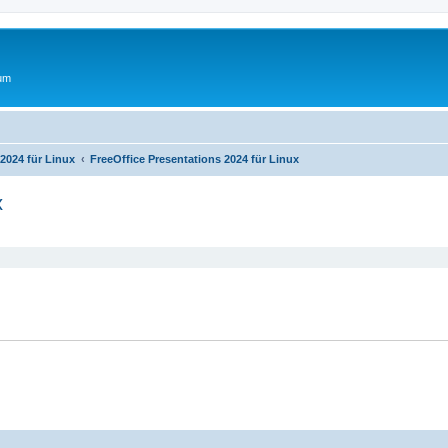
rum
 2024 für Linux
FreeOffice Presentations 2024 für Linux
x
eiterte Suche