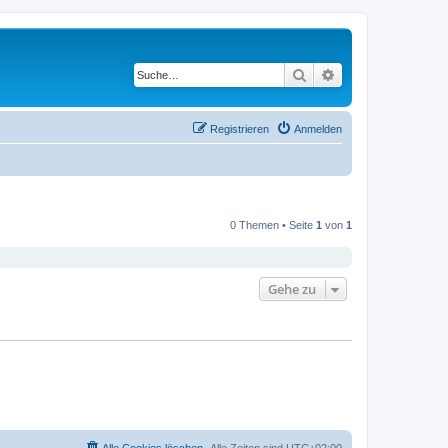
Suche
Erweiterte Suche
Registrieren
Anmelden
0 Themen • Seite
1
von
1
Gehe zu