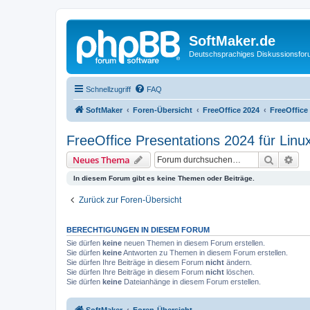
SoftMaker.de
Deutschsprachiges Diskussionsfo
Schnellzugriff
FAQ
SoftMaker
Foren-Übersicht
FreeOffice 2024
FreeOffice
FreeOffice Presentations 2024 für Linu
Suche
Erw
Neues Thema
In diesem Forum gibt es keine Themen oder Beiträge.
Zurück zur Foren-Übersicht
BERECHTIGUNGEN IN DIESEM FORUM
Sie dürfen
keine
neuen Themen in diesem Forum erstellen.
Sie dürfen
keine
Antworten zu Themen in diesem Forum erstellen.
Sie dürfen Ihre Beiträge in diesem Forum
nicht
ändern.
Sie dürfen Ihre Beiträge in diesem Forum
nicht
löschen.
Sie dürfen
keine
Dateianhänge in diesem Forum erstellen.