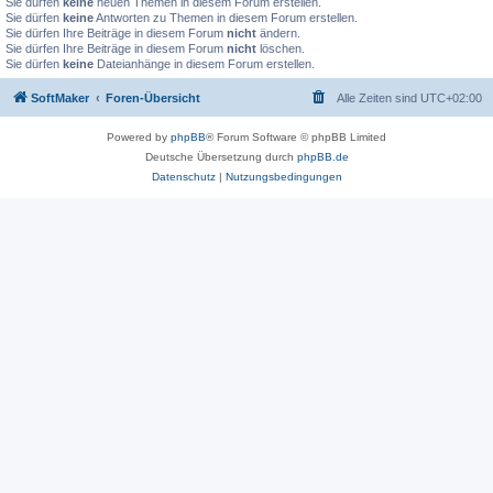
Sie dürfen
keine
neuen Themen in diesem Forum erstellen.
Sie dürfen
keine
Antworten zu Themen in diesem Forum erstellen.
Sie dürfen Ihre Beiträge in diesem Forum
nicht
ändern.
Sie dürfen Ihre Beiträge in diesem Forum
nicht
löschen.
Sie dürfen
keine
Dateianhänge in diesem Forum erstellen.
SoftMaker
Foren-Übersicht
Alle Zeiten sind
UTC+02:00
Powered by
phpBB
® Forum Software © phpBB Limited
Deutsche Übersetzung durch
phpBB.de
Datenschutz
|
Nutzungsbedingungen