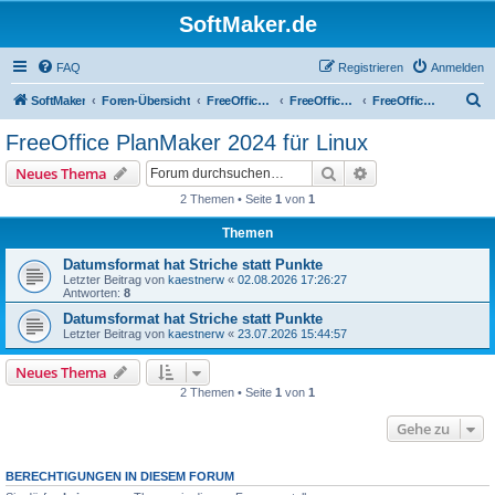
SoftMaker.de
FAQ
Registrieren
Anmelden
S
SoftMaker
Foren-Übersicht
FreeOffice 2024
FreeOffice 2024 für Linux
FreeOffice PlanMaker 2024 für Linux
u
FreeOffice PlanMaker 2024 für Linux
c
Suche
Erweiterte Suche
Neues Thema
h
2 Themen • Seite
1
von
1
e
Themen
Datumsformat hat Striche statt Punkte
Letzter Beitrag von
kaestnerw
«
02.08.2026 17:26:27
Antworten:
8
Datumsformat hat Striche statt Punkte
Letzter Beitrag von
kaestnerw
«
23.07.2026 15:44:57
Neues Thema
2 Themen • Seite
1
von
1
Gehe zu
BERECHTIGUNGEN IN DIESEM FORUM