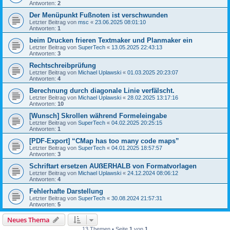
Antworten:
2
Der Menüpunkt Fußnoten ist verschwunden
Letzter Beitrag von
msc
«
23.06.2025 08:01:10
Antworten:
1
beim Drucken frieren Textmaker und Planmaker ein
Letzter Beitrag von
SuperTech
«
13.05.2025 22:43:13
Antworten:
3
Rechtschreibprüfung
Letzter Beitrag von
Michael Uplawski
«
01.03.2025 20:23:07
Antworten:
4
Berechnung durch diagonale Linie verfälscht.
Letzter Beitrag von
Michael Uplawski
«
28.02.2025 13:17:16
Antworten:
10
[Wunsch] Skrollen während Formeleingabe
Letzter Beitrag von
SuperTech
«
04.02.2025 20:25:15
Antworten:
1
[PDF-Export] “CMap has too many code maps”
Letzter Beitrag von
SuperTech
«
04.01.2025 18:57:57
Antworten:
3
Schriftart ersetzen AUẞERHALB von Formatvorlagen
Letzter Beitrag von
Michael Uplawski
«
24.12.2024 08:06:12
Antworten:
4
Fehlerhafte Darstellung
Letzter Beitrag von
SuperTech
«
30.08.2024 21:57:31
Antworten:
5
Neues Thema
13 Themen • Seite
1
von
1