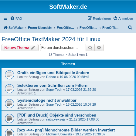
SoftMaker.de
FAQ
Registrieren
Anmelden
S
SoftMaker
Foren-Übersicht
FreeOffice 2024
FreeOffice 2024 für Linux
FreeOffice TextMaker 2024 für Linux
u
FreeOffice TextMaker 2024 für Linux
c
Suche
Erweiterte Suche
Neues Thema
h
13 Themen • Seite
1
von
1
e
Themen
Grafik einfügen und Bildquelle ändern
Letzter Beitrag von
Raboe
«
10.06.2026 09:58:41
Selektieren von Schriften zum Filtern
Letzter Beitrag von
SuperTech
«
17.03.2026 21:39:20
Antworten:
1
Systemdialoge nicht anwählbar
Letzter Beitrag von
SuperTech
«
18.02.2026 10:07:29
Antworten:
1
[PDF und Druck] Objekte sind verschoben
Letzter Beitrag von
raitis.veksejs
«
21.12.2025 17:08:30
Antworten:
1
[pcx -><- png] Monochrome Bilder werden invertiert
Letzter Beitrag von
Michael Uplawski
«
19.12.2025 13:30:07