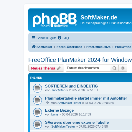
SoftMaker.de
Deutschsprachiges Diskussionsfo
Schnellzugriff
FAQ
SoftMaker
Foren-Übersicht
FreeOffice 2024
FreeOffice
FreeOffice PlanMaker 2024 für Window
Suche
Erw
Neues Thema
THEMEN
SORTIEREN und EINDEUTIG
von
TaoQiBao
»
28.05.2026 07:51:31
Planmakertabelle startet immer mit Autofilter
von
SoftMakerTester
»
31.03.2026 22:03:56
Externe Bezüge
von
kone
»
03.04.2026 16:17:39
SVerweis über eine externe Tabelle
von
SoftMakerTester
»
07.01.2026 07:46:50