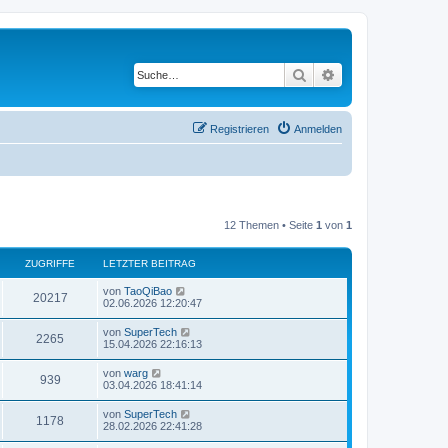
Suche
Erweiterte Suche
Registrieren
Anmelden
12 Themen • Seite
1
von
1
ZUGRIFFE
LETZTER BEITRAG
L
von
TaoQiBao
Z
20217
e
02.06.2026 12:20:47
t
u
z
L
von
SuperTech
Z
2265
t
e
15.04.2026 22:16:13
g
e
t
r
u
z
L
von
warg
r
B
Z
939
t
e
03.04.2026 18:41:14
e
g
e
t
i
i
r
u
z
t
L
von
SuperTech
r
B
Z
1178
t
r
e
f
28.02.2026 22:41:28
e
g
e
a
t
i
i
r
u
g