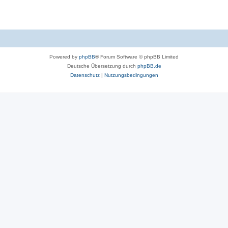
n
e
e
m
n
e
n
Powered by
phpBB
® Forum Software © phpBB Limited
Deutsche Übersetzung durch
phpBB.de
Datenschutz
|
Nutzungsbedingungen