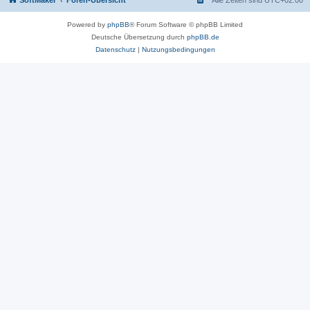
SoftMaker
Foren-Übersicht
Alle Zeiten sind
UTC+02:00
Powered by
phpBB
® Forum Software © phpBB Limited
Deutsche Übersetzung durch
phpBB.de
Datenschutz
|
Nutzungsbedingungen