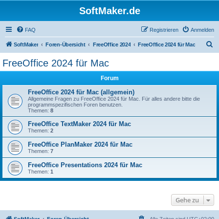
SoftMaker.de
FAQ
Registrieren
Anmelden
S
SoftMaker
Foren-Übersicht
FreeOffice 2024
FreeOffice 2024 für Mac
u
FreeOffice 2024 für Mac
c
Forum
h
e
FreeOffice 2024 für Mac (allgemein)
Allgemeine Fragen zu FreeOffice 2024 für Mac. Für alles andere bitte die
programmspezifischen Foren benutzen.
Themen:
8
FreeOffice TextMaker 2024 für Mac
Themen:
2
FreeOffice PlanMaker 2024 für Mac
Themen:
7
FreeOffice Presentations 2024 für Mac
Themen:
1
Gehe zu