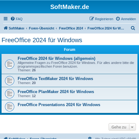
SoftMaker.de
FAQ
Registrieren
Anmelden
S
SoftMaker
Foren-Übersicht
FreeOffice 2024
FreeOffice 2024 für Windows
u
FreeOffice 2024 für Windows
c
Forum
h
e
FreeOffice 2024 für Windows (allgemein)
Allgemeine Fragen zu FreeOffice 2024 für Windows. Für alles andere bitte die
programmspezifischen Foren benutzen.
Themen:
26
FreeOffice TextMaker 2024 für Windows
Themen:
20
FreeOffice PlanMaker 2024 für Windows
Themen:
12
FreeOffice Presentations 2024 für Windows
Gehe zu