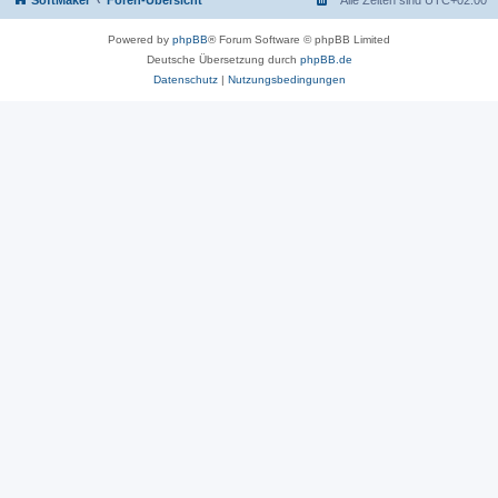
SoftMaker
Foren-Übersicht
Alle Zeiten sind
UTC+02:00
Powered by
phpBB
® Forum Software © phpBB Limited
Deutsche Übersetzung durch
phpBB.de
Datenschutz
|
Nutzungsbedingungen