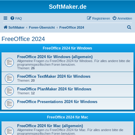
SoftMaker.de
FAQ
Registrieren
Anmelden
S
SoftMaker
Foren-Übersicht
FreeOffice 2024
u
FreeOffice 2024
c
FreeOffice 2024 für Windows
h
e
FreeOffice 2024 für Windows (allgemein)
Allgemeine Fragen zu FreeOffice 2024 für Windows. Für alles andere bitte die
programmspezifischen Foren benutzen.
Themen:
26
FreeOffice TextMaker 2024 für Windows
Themen:
20
FreeOffice PlanMaker 2024 für Windows
Themen:
12
FreeOffice Presentations 2024 für Windows
FreeOffice 2024 für Mac
FreeOffice 2024 für Mac (allgemein)
Allgemeine Fragen zu FreeOffice 2024 für Mac. Für alles andere bitte die
programmspezifischen Foren benutzen.