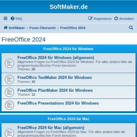
SoftMaker.de
FAQ
Registrieren
Anmelden
S
SoftMaker
Foren-Übersicht
FreeOffice 2024
u
FreeOffice 2024
c
FreeOffice 2024 für Windows
h
e
FreeOffice 2024 für Windows (allgemein)
Allgemeine Fragen zu FreeOffice 2024 für Windows. Für alles andere bitte die
programmspezifischen Foren benutzen.
Themen:
26
FreeOffice TextMaker 2024 für Windows
Themen:
20
FreeOffice PlanMaker 2024 für Windows
Themen:
12
FreeOffice Presentations 2024 für Windows
FreeOffice 2024 für Mac
FreeOffice 2024 für Mac (allgemein)
Allgemeine Fragen zu FreeOffice 2024 für Mac. Für alles andere bitte die
programmspezifischen Foren benutzen.