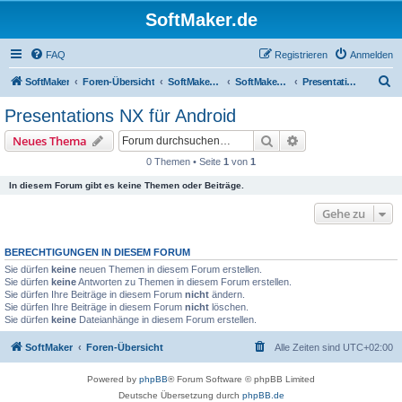
SoftMaker.de
FAQ
Registrieren
Anmelden
S
SoftMaker
Foren-Übersicht
SoftMaker Office NX
SoftMaker Office NX für Android
Presentations NX für Android
u
Presentations NX für Android
c
Suche
Erweiterte Suche
Neues Thema
h
0 Themen • Seite
1
von
1
e
In diesem Forum gibt es keine Themen oder Beiträge.
Gehe zu
BERECHTIGUNGEN IN DIESEM FORUM
Sie dürfen
keine
neuen Themen in diesem Forum erstellen.
Sie dürfen
keine
Antworten zu Themen in diesem Forum erstellen.
Sie dürfen Ihre Beiträge in diesem Forum
nicht
ändern.
Sie dürfen Ihre Beiträge in diesem Forum
nicht
löschen.
Sie dürfen
keine
Dateianhänge in diesem Forum erstellen.
SoftMaker
Foren-Übersicht
Alle Zeiten sind
UTC+02:00
Powered by
phpBB
® Forum Software © phpBB Limited
Deutsche Übersetzung durch
phpBB.de