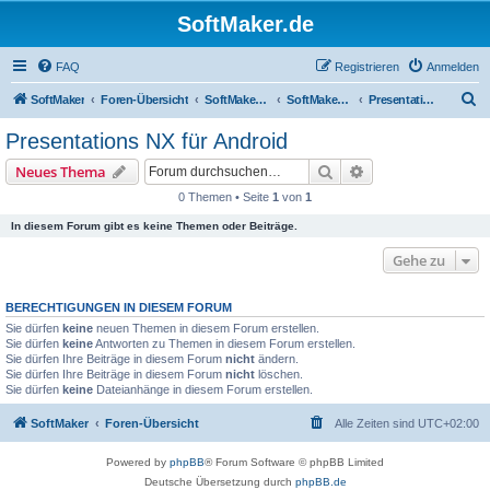
SoftMaker.de
FAQ
Registrieren
Anmelden
S
SoftMaker
Foren-Übersicht
SoftMaker Office NX
SoftMaker Office NX für Android
Presentations NX für Android
u
Presentations NX für Android
c
Suche
Erweiterte Suche
Neues Thema
h
0 Themen • Seite
1
von
1
e
In diesem Forum gibt es keine Themen oder Beiträge.
Gehe zu
BERECHTIGUNGEN IN DIESEM FORUM
Sie dürfen
keine
neuen Themen in diesem Forum erstellen.
Sie dürfen
keine
Antworten zu Themen in diesem Forum erstellen.
Sie dürfen Ihre Beiträge in diesem Forum
nicht
ändern.
Sie dürfen Ihre Beiträge in diesem Forum
nicht
löschen.
Sie dürfen
keine
Dateianhänge in diesem Forum erstellen.
SoftMaker
Foren-Übersicht
Alle Zeiten sind
UTC+02:00
Powered by
phpBB
® Forum Software © phpBB Limited
Deutsche Übersetzung durch
phpBB.de