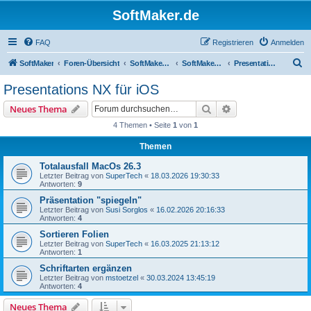
SoftMaker.de
FAQ
Registrieren
Anmelden
S
SoftMaker
Foren-Übersicht
SoftMaker Office NX
SoftMaker Office NX für iOS
Presentations NX für iOS
u
Presentations NX für iOS
c
Suche
Erweiterte Suche
Neues Thema
h
4 Themen • Seite
1
von
1
e
Themen
Totalausfall MacOs 26.3
Letzter Beitrag von
SuperTech
«
18.03.2026 19:30:33
Antworten:
9
Präsentation "spiegeln"
Letzter Beitrag von
Susi Sorglos
«
16.02.2026 20:16:33
Antworten:
4
Sortieren Folien
Letzter Beitrag von
SuperTech
«
16.03.2025 21:13:12
Antworten:
1
Schriftarten ergänzen
Letzter Beitrag von
mstoetzel
«
30.03.2024 13:45:19
Antworten:
4
Neues Thema