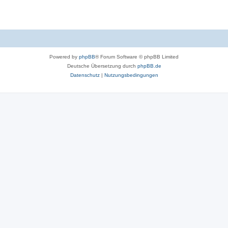
n
e
e
m
n
e
n
Powered by
phpBB
® Forum Software © phpBB Limited
Deutsche Übersetzung durch
phpBB.de
Datenschutz
|
Nutzungsbedingungen