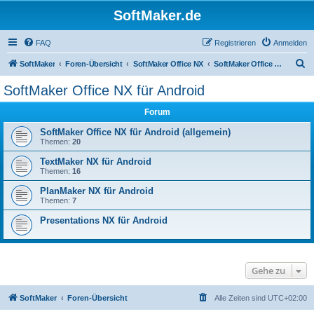
SoftMaker.de
FAQ
Registrieren
Anmelden
S
SoftMaker
Foren-Übersicht
SoftMaker Office NX
SoftMaker Office NX für Android
u
SoftMaker Office NX für Android
c
Forum
h
e
SoftMaker Office NX für Android (allgemein)
Themen:
20
TextMaker NX für Android
Themen:
16
PlanMaker NX für Android
Themen:
7
Presentations NX für Android
Gehe zu
SoftMaker
Foren-Übersicht
Alle Zeiten sind
UTC+02:00